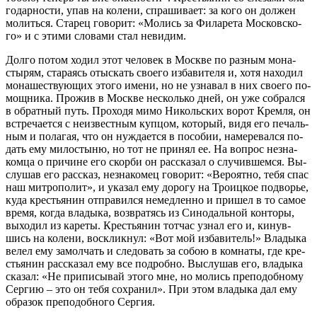
го­дар­но­сти, упав на ко­ле­ни, спра­ши­ва­ет: за ко­го он дол­жен
мо­лить­ся. Ста­рец го­во­рит: «Мо­лись за Фила­ре­та Мос­ков­ско­
го» и с эти­ми сло­ва­ми стал неви­дим.
Дол­го по­том хо­дил этот че­ло­век в Москве по раз­ным мо­на­
сты­рям, ста­ра­ясь отыс­кать сво­е­го из­ба­ви­те­ля и, хо­тя на­хо­дил
мо­на­ше­ству­ю­щих это­го име­ни, но не узна­вал в них сво­е­го по­
мощ­ни­ка. Про­жив в Москве несколь­ко дней, он уже со­брал­ся
в об­рат­ный путь. Про­хо­дя ми­мо Ни­коль­ских во­рот Крем­ля, он
встре­ча­ет­ся с неиз­вест­ным куп­цом, ко­то­рый, ви­дя его пе­чаль­
ным и по­ла­гая, что он нуж­да­ет­ся в по­со­бии, на­ме­ре­вал­ся по­
дать ему ми­ло­сты­ню, но тот не при­нял ее. На во­прос незна­
ком­ца о при­чине его скор­би он рас­ска­зал о слу­чив­шем­ся. Вы­
слу­шав его рас­сказ, незна­ко­мец го­во­рит: «Ве­ро­ят­но, те­бя спас
наш мит­ро­по­лит», и ука­зал ему до­ро­гу на Тро­иц­кое по­дво­рье,
ку­да кре­стья­нин от­пра­вил­ся немед­лен­но и при­шел в то са­мое
вре­мя, ко­гда вла­ды­ка, воз­вра­тясь из Си­но­даль­ной кон­то­ры,
вы­хо­дил из ка­ре­ты. Кре­стья­нин тот­час узнал его и, ки­нув­
шись на ко­ле­ни, вос­клик­нул: «Вот мой из­ба­ви­тель!» Вла­ды­ка
ве­лел ему за­мол­чать и сле­до­вать за со­бою в ком­на­ты, где кре­
стья­нин рас­ска­зал ему все по­дроб­но. Вы­слу­шав его, вла­ды­ка
ска­зал: «Не при­пи­сы­вай это­го мне, но мо­лись пре­по­доб­но­му
Сер­гию – это он те­бя со­хра­нил». При этом вла­ды­ка дал ему
об­ра­зок пре­по­доб­но­го Сер­гия.