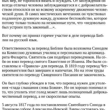
ных мер, не то­ро­пил­ся вя­зать и осуж­дать. От за­блуж­де­ния он
все­гда от­ли­чал че­ло­ве­ка за­блуж­да­ю­ще­го­ся и с доб­ро­же­ла­тель­
ством от­но­сил­ся он ко вся­ко­му ис­крен­не­му дви­же­нию че­ло­ве­
че­ской ду­ши. В са­мих ми­сти­че­ских меч­та­ни­ях он чув­ство­вал
под­лин­ную ду­хов­ную жаж­ду, ду­хов­ное бес­по­кой­ство, ко­то­рое
по­то­му толь­ко тол­ка­ло на неза­кон­ные пу­ти, что «недо­воль­но
был устро­ен путь за­кон­ный…».
Вот по­че­му он при­нял го­ря­чее уча­стие в де­ле пе­ре­во­да Биб­
лии на рус­ский язык.
От­вет­ствен­ность за пе­ре­вод Биб­лии бы­ла воз­ло­же­на Си­но­дом
на Ко­мис­сию ду­хов­ных учи­лищ и пер­со­наль­но на ар­хи­манд­
ри­та Фила­ре­та. Свя­ти­тель сам по­до­брал пе­ре­вод­чи­ков. На се­
бя он взял пе­ре­вод свя­то­го Еван­ге­лия от Иоан­на. Им бы­ли со­
став­ле­ны и «Пра­ви­ла» для пе­ре­во­да. В 1819 го­ду пе­ре­вод Чет­
ве­ро­е­ван­ге­лия был за­вер­шен и на­пе­ча­тан. Но на этом тру­ды
свя­ти­те­ля по пе­ре­во­ду Свя­щен­но­го Пи­са­ния не за­кон­чи­лись.
Он был глу­бо­ко убеж­ден в том, что пе­ре­вод ну­жен для уто­ле­
ния «гла­да слы­ша­ния сло­ва Бо­жия». Но он хо­ро­шо по­ни­мал и
то, что уто­лить этот го­лод мо­жет лишь пол­но­цен­ный доб­ро­ка­
че­ствен­ный пе­ре­вод, а не ско­ро­спе­лые опы­ты.
5 ав­гу­ста 1817 го­да по по­ста­нов­ле­нию Свя­тей­ше­го Си­но­да в
Тро­иц­ком со­бо­ре Алек­сан­дро-Нев­ской Лав­ры со­сто­я­лась хи­