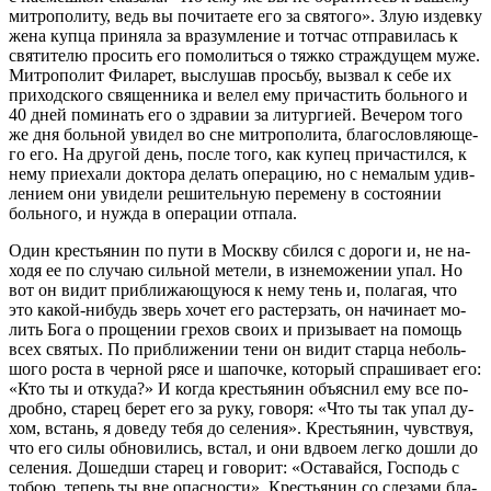
мит­ро­по­ли­ту, ведь вы по­чи­та­е­те его за свя­то­го». Злую из­дев­ку
же­на куп­ца при­ня­ла за вра­зум­ле­ние и тот­час от­пра­ви­лась к
свя­ти­те­лю про­сить его по­мо­лить­ся о тяж­ко страж­ду­щем му­же.
Мит­ро­по­лит Фила­рет, вы­слу­шав прось­бу, вы­звал к се­бе их
при­ход­ско­го свя­щен­ни­ка и ве­лел ему при­ча­стить боль­но­го и
40 дней по­ми­нать его о здра­вии за ли­тур­ги­ей. Ве­че­ром то­го
же дня боль­ной уви­дел во сне мит­ро­по­ли­та, бла­го­слов­ля­ю­ще­
го его. На дру­гой день, по­сле то­го, как ку­пец при­ча­стил­ся, к
нему при­е­ха­ли док­то­ра де­лать опе­ра­цию, но с нема­лым удив­
ле­ни­ем они уви­де­ли ре­ши­тель­ную пе­ре­ме­ну в со­сто­я­нии
боль­но­го, и нуж­да в опе­ра­ции от­па­ла.
Один кре­стья­нин по пу­ти в Моск­ву сбил­ся с до­ро­ги и, не на­
хо­дя ее по слу­чаю силь­ной ме­те­ли, в из­не­мо­же­нии упал. Но
вот он ви­дит при­бли­жа­ю­щу­ю­ся к нему тень и, по­ла­гая, что
это ка­кой-ни­будь зверь хо­чет его рас­тер­зать, он на­чи­на­ет мо­
лить Бо­га о про­ще­нии гре­хов сво­их и при­зы­ва­ет на по­мощь
всех свя­тых. По при­бли­же­нии те­ни он ви­дит стар­ца неболь­
шо­го ро­ста в чер­ной ря­се и ша­поч­ке, ко­то­рый спра­ши­ва­ет его:
«Кто ты и от­ку­да?» И ко­гда кре­стья­нин объ­яс­нил ему все по­
дроб­но, ста­рец бе­рет его за ру­ку, го­во­ря: «Что ты так упал ду­
хом, встань, я до­ве­ду те­бя до се­ле­ния». Кре­стья­нин, чув­ствуя,
что его си­лы об­но­ви­лись, встал, и они вдво­ем лег­ко до­шли до
се­ле­ния. До­шед­ши ста­рец и го­во­рит: «Оста­вай­ся, Гос­подь с
то­бою, те­перь ты вне опас­но­сти». Кре­стья­нин со сле­за­ми бла­