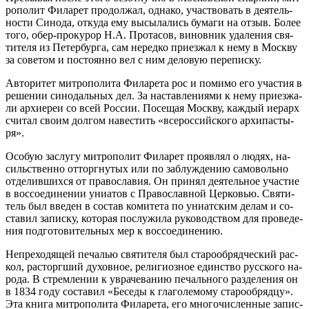
ро­по­лит Фила­рет про­дол­жал, од­на­ко, участ­во­вать в де­я­тель­
но­сти Си­но­да, от­ку­да ему вы­сы­ла­лись бу­ма­ги на от­зыв. Бо­лее
то­го, обер-про­ку­рор Н.А. Про­та­сов, ви­нов­ник уда­ле­ния свя­
ти­те­ля из Пе­тер­бур­га, сам неред­ко при­ез­жал к нему в Моск­ву
за со­ве­том и по­сто­ян­но вел с ним де­ло­вую пе­ре­пис­ку.
Ав­то­ри­тет мит­ро­по­ли­та Фила­ре­та рос и по­ми­мо его уча­стия в
ре­ше­нии си­но­даль­ных дел. За на­став­ле­ни­я­ми к нему при­ез­жа­
ли ар­хи­ереи со всей Рос­сии. По­се­щая Моск­ву, каж­дый иерарх
счи­тал сво­им дол­гом на­ве­стить «все­рос­сий­ско­го ар­хи­пас­ты­
ря».
Осо­бую за­слу­гу мит­ро­по­лит Фила­рет про­яв­лял о лю­дях, на­
силь­ствен­но от­торг­ну­тых или по за­блуж­де­нию са­мо­воль­но
от­де­лив­ших­ся от пра­во­сла­вия. Он при­нял де­я­тель­ное уча­стие
в вос­со­еди­не­нии уни­а­тов с Пра­во­слав­ной Цер­ко­вью. Свя­ти­
тель был вве­ден в со­став ко­ми­те­та по уни­ат­ским де­лам и со­
ста­вил за­пис­ку, ко­то­рая по­слу­жи­ла ру­ко­вод­ством для про­ве­де­
ния под­го­то­ви­тель­ных мер к вос­со­еди­не­нию.
Непре­хо­дя­щей пе­ча­лью свя­ти­те­ля был ста­ро­об­ряд­че­ский рас­
кол, рас­торг­ший ду­хов­ное, ре­ли­ги­оз­ное един­ство рус­ско­го на­
ро­да. В стрем­ле­нии к увра­че­ва­нию пе­чаль­но­го раз­де­ле­ния он
в 1834 го­ду со­ста­вил «Бе­се­ды к гла­го­ле­мо­му ста­ро­об­ряд­цу».
Эта кни­га мит­ро­по­ли­та Фила­ре­та, его мно­го­чис­лен­ные за­пис­