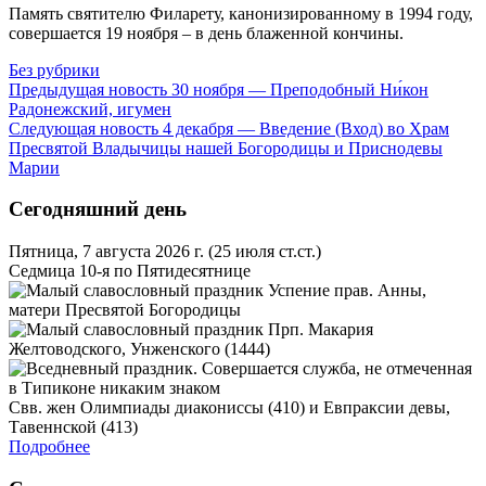
Па­мять свя­ти­те­лю Фила­ре­ту, ка­но­ни­зи­ро­ван­но­му в 1994 го­ду,
со­вер­ша­ет­ся 19 но­яб­ря – в день бла­жен­ной кон­чи­ны.
Без рубрики
Предыдущая новость
30 ноября — Преподобный Ни́кон
Радонежский, игумен
Следующая новость
4 декабря — Введение (Вход) во Храм
Пресвятой Владычицы нашей Богородицы и Приснодевы
Марии
Сегодняшний день
Пятница, 7 августа 2026 г.
(25 июля ст.ст.)
Седмица 10-я по Пятидесятнице
Успение прав. Анны,
матери Пресвятой Богородицы
Прп. Макария
Желтоводского, Унженского (1444)
Свв. жен Олимпиады диакониссы (410) и Евпраксии девы,
Тавеннской (413)
Подробнее