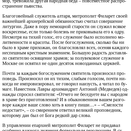
мор, тре­во­жи­ла дру­гая на­род­ная бе­да – по­все­мест­ное рас­про­
стра­не­ние пьян­ства.
Бла­го­го­вей­ный слу­жи­тель ал­та­ря, мит­ро­по­лит Фила­рет сво­ей
важ­ней­шей ар­хи­ерей­ской обя­зан­но­стью счи­тал со­вер­ше­ние
ли­тур­гии. Да­же в по­ру немощ­ной ста­ро­сти он слу­жил вся­кое
вос­кре­се­нье, ес­ли толь­ко бо­лезнь не при­ко­вы­ва­ла его к од­ру.
Несмот­ря на ти­хий го­лос, его слу­же­ние бы­ло ис­пол­не­но мо­
лит­вен­но­сти и кра­со­ты. По­сле бо­го­слу­же­ния, сколь­ко бы ни
бы­ло в хра­ме при­хо­жан, он бла­го­слов­лял всех, осе­няя каж­до­го
неспеш­ным крест­ным зна­ме­ни­ем. Боль­шую ра­дость до­став­ля­
ло свя­ти­те­лю освя­ще­ние хра­мов; за по­лу­ве­ко­вое слу­же­ние в
Москве он освя­тил не один де­ся­ток но­воз­дан­ных церк­вей.
По­чти за каж­дым бо­го­слу­же­ни­ем свя­ти­тель про­из­но­сил про­
по­ведь. Про­из­но­сил он их ти­хим, сла­бым го­ло­сом, по­чти ни­
ко­гда не им­про­ви­зи­ро­вал, не го­во­рил на­изусть, а чи­тал по бу­
ма­ге. На­мест­ник Лав­ры ар­хи­манд­рит Ан­то­ний (Мед­ве­дев) од­
на­жды спро­сил свя­ти­те­ля: «От­че­го не бе­се­ду­е­те вы с на­ро­дом
в хра­ме без при­го­тов­ле­ния? И в обык­но­вен­ном ва­шем раз­го­
во­ре каж­дое ва­ше сло­во хоть в кни­гу пи­ши…» – «Сме­ло­сти
недо­ста­ет», – со сми­ре­ни­ем от­ве­тил ве­ли­кий про­по­вед­ник,
ко­то­ро­му дан был от Бо­га ред­кий дар сло­ва.
В управ­ле­нии епар­хи­ей мит­ро­по­лит Фила­рет не при­да­вал
осо­бен­но важ­но­го зна­че­ния фор­маль­ным ре­зо­лю­ци­ям. В су­