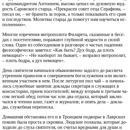
с ар­хи­манд­ри­том Ан­то­ни­ем, вы­со­ко це­нил он ду­хов­ную муд­
рость Са­ров­ско­го стар­ца. «Пре­кра­сен со­вет от­ца Се­ра­фи­ма, –
пи­сал он, – не бра­нить за по­рок, а толь­ко по­ка­зы­вать его срам
и по­след­ствия. Мо­лит­вы стар­ца да по­мо­гут нам на­учить­ся ис­
пол­не­нию».
Мно­гие из­ре­че­ния мит­ро­по­ли­та Фила­ре­та, ска­зан­ные в бе­се­
дах с по­се­ти­те­ля­ми, по­ра­жа­ют глу­би­ной муд­ро­сти и си­лой
сло­ва. Один из со­бе­сед­ни­ков в раз­го­во­ре о ча­стых па­де­ни­ях
фило­со­фи­че­ски за­ме­тил: «Как быть? Дух бодр, да плоть
немощ­на!» – «Не на­обо­рот ли бы­ва­ет, – воз­ра­зил мит­ро­по­лит,
– плоть бод­ра, а дух немо­щен».
День свя­ти­те­ля на­чи­нал­ся обык­но­вен­но за­дол­го до рас­све­та
утрен­ним пра­ви­лом и со­вер­ше­ни­ем бо­го­слу­же­ния или мо­лит­
вен­ным уча­сти­ем в нем. По­сле ли­тур­гии пил чай – и на­чи­на­
лись слу­жеб­ные за­ня­тия: до­кла­ды сек­ре­та­ря и слу­жа­щих в
кон­си­сто­рии, при­ем по­се­ти­те­лей; меж­ду вто­рым и тре­тьим ча­
сом лег­кий обед; по­том час или два от­ды­ха, ко­то­рый за­клю­
чал­ся в чте­нии книг, га­зет и жур­на­лов; и опять де­ла – до­кла­
ды, слу­жеб­ная пе­ре­пис­ка.
До­маш­няя об­ста­нов­ка его и в Тро­иц­ком по­дво­рье в Лавр­ских
по­ко­ях бы­ла про­ста и скром­на. Люд­ские по­хва­лы, ко­то­рые до­
хо­ди­ли до слу­ха свя­ти­те­ля, он счи­тал вред­ны­ми для ду­ши и