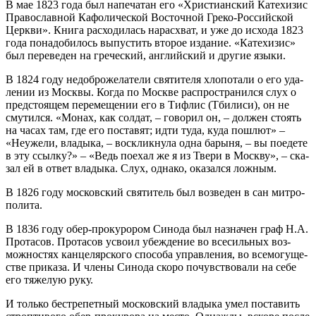
В мае 1823 го­да был на­пе­ча­тан его «Хри­сти­ан­ский Ка­те­хи­зис
Пра­во­слав­ной Ка­фо­ли­че­ской Во­сточ­ной Гре­ко-Рос­сий­ской
Церк­ви». Кни­га рас­хо­ди­лась на­рас­хват, и уже до ис­хо­да 1823
го­да по­на­до­би­лось вы­пу­стить вто­рое из­да­ние. «Ка­те­хи­зис»
был пе­ре­ве­ден на гре­че­ский, ан­глий­ский и дру­гие язы­ки.
В 1824 го­ду недоб­ро­же­ла­те­ли свя­ти­те­ля хло­по­та­ли о его уда­
ле­нии из Моск­вы. Ко­гда по Москве рас­про­стра­нил­ся слух о
пред­сто­я­щем пе­ре­ме­ще­нии его в Ти­флис (Тби­ли­си), он не
сму­тил­ся. «Мо­нах, как сол­дат, – го­во­рил он, – дол­жен сто­ять
на ча­сах там, где его по­ста­вят; ид­ти ту­да, ку­да по­шлют» –
«Неуже­ли, вла­ды­ка, – вос­клик­ну­ла од­на ба­ры­ня, – вы по­еде­те
в эту ссыл­ку?» – «Ведь по­ехал же я из Тве­ри в Моск­ву», – ска­
зал ей в от­вет вла­ды­ка. Слух, од­на­ко, ока­зал­ся лож­ным.
В 1826 го­ду мос­ков­ский свя­ти­тель был воз­ве­ден в сан мит­ро­
по­ли­та.
В 1836 го­ду обер-про­ку­ро­ром Си­но­да был на­зна­чен граф Н.А.
Про­та­сов. Про­та­сов усво­ил убеж­де­ние во все­силь­ных воз­
мож­но­стях кан­це­ляр­ско­го спо­со­ба управ­ле­ния, во все­мо­гу­ще­
стве при­ка­за. И чле­ны Си­но­да ско­ро по­чув­ство­ва­ли на се­бе
его тя­же­лую ру­ку.
И толь­ко бес­тре­пет­ный мос­ков­ский вла­ды­ка умел по­ста­вить