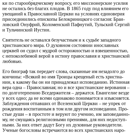
ки по ста­ро­об­ряд­че­ско­му во­про­су, его мис­си­о­нер­ские уси­лия
не оста­лись без бла­гих пло­дов. В 1865 го­ду под вли­я­ни­ем его
уве­ща­ний к Пра­во­слав­ной Церк­ви на усло­ви­ях еди­но­ве­рия
при­со­еди­ни­лись епи­ско­пы Бе­ло­кри­ниц­ко­го со­гла­сия: Бра­и­
лов­ский Онуф­рий, Ко­ло­мен­ский Па­ф­ну­тий, Туль­ский Сер­гий
и Туль­чин­ский Иустин.
Свя­ти­тель не оста­вал­ся без­участ­ным и к судь­бе за­пад­но­го
хри­сти­ан­ско­го ми­ра. О ду­хов­ном со­сто­я­нии ино­слав­ных
церк­вей он су­дил с муд­рой осто­рож­но­стью и взве­шен­но­стью,
с непо­ко­ле­би­мой ве­рой в ис­ти­ну пра­во­сла­вия и хри­сти­ан­ской
лю­бо­вью.
Его био­граф так пе­ре­да­ет сло­ва, ска­зан­ные им неза­дол­го до
кон­чи­ны: «Вся­кий во имя Тро­и­цы кре­ще­ный есть хри­сти­а­
нин, к ка­ко­му бы он ни при­над­ле­жал ис­по­ве­да­нию. Ис­тин­ная
ве­ра од­на – Пра­во­слав­ная; но и все хри­сти­ан­ские ве­ро­ва­ния –
по дол­го­тер­пе­нию Все­дер­жи­те­ля – дер­жат­ся. Еван­ге­лие вез­де
у всех од­но; да не все­ми оди­на­ко­во по­ни­ма­ет­ся и изъ­яс­ня­ет­ся.
За­блуж­де­ния от­пав­ших от Все­лен­ской Церк­ви – не упрек от
рож­де­ния вос­пи­тан­ным в том или дру­гом ис­по­ве­да­нии. Про­
стые ду­ши – в про­сто­те и ве­ру­ют по уче­нию, им за­по­ве­дан­но­
му, не сму­ща­ясь ре­ли­ги­оз­ны­ми пре­ни­я­ми, для них недо­ступ­
ны­ми. За них от­вет да­дут Бо­гу их ду­хов­ные ру­ко­во­ди­те­ли.
Уче­ные бо­го­сло­вы встре­ча­ют­ся во всех хри­сти­ан­ских на­ро­