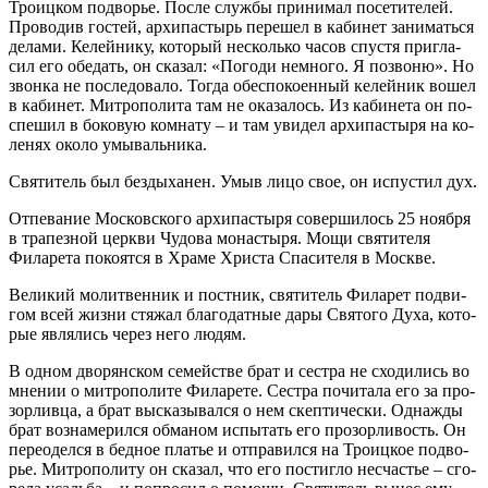
Тро­иц­ком по­дво­рье. По­сле служ­бы при­ни­мал по­се­ти­те­лей.
Про­во­див го­стей, ар­хи­пас­тырь пе­ре­шел в ка­бинет за­ни­мать­ся
де­ла­ми. Ке­лей­ни­ку, ко­то­рый несколь­ко ча­сов спу­стя при­гла­
сил его обе­дать, он ска­зал: «По­го­ди немно­го. Я по­зво­ню». Но
звон­ка не по­сле­до­ва­ло. То­гда обес­по­ко­ен­ный ке­лей­ник во­шел
в ка­бинет. Мит­ро­по­ли­та там не ока­за­лось. Из ка­би­не­та он по­
спе­шил в бо­ко­вую ком­на­ту – и там уви­дел ар­хи­пас­ты­ря на ко­
ле­нях око­ло умы­валь­ни­ка.
Свя­ти­тель был без­ды­ха­нен. Умыв ли­цо свое, он ис­пу­стил дух.
От­пе­ва­ние Мос­ков­ско­го ар­хи­пас­ты­ря со­вер­ши­лось 25 но­яб­ря
в тра­пез­ной церк­ви Чу­до­ва мо­на­сты­ря. Мо­щи свя­ти­те­ля
Фила­ре­та по­ко­ят­ся в Храме Христа Спасителя в Москве.
Ве­ли­кий мо­лит­вен­ник и пост­ник, свя­ти­тель Фила­рет по­дви­
гом всей жиз­ни стя­жал бла­го­дат­ные да­ры Свя­то­го Ду­ха, ко­то­
рые яв­ля­лись через него лю­дям.
В од­ном дво­рян­ском се­мей­стве брат и сест­ра не схо­ди­лись во
мне­нии о мит­ро­по­ли­те Фила­ре­те. Сест­ра по­чи­та­ла его за про­
зор­лив­ца, а брат вы­ска­зы­вал­ся о нем скеп­ти­че­ски. Од­на­жды
брат воз­на­ме­рил­ся об­ма­ном ис­пы­тать его про­зор­ли­вость. Он
пе­ре­одел­ся в бед­ное пла­тье и от­пра­вил­ся на Тро­иц­кое по­дво­
рье. Мит­ро­по­ли­ту он ска­зал, что его по­стиг­ло несча­стье – сго­