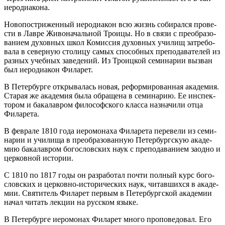
иеро­ди­а­ко­на.
Но­во­по­стри­жен­ный иеро­ди­а­кон всю жизнь со­би­рал­ся про­ве­
сти в Лав­ре Жи­во­на­чаль­ной Тро­и­цы. Но в свя­зи с пре­об­ра­зо­
ва­ни­ем ду­хов­ных школ Ко­мис­сия ду­хов­ных учи­лищ за­тре­бо­
ва­ла в се­вер­ную сто­ли­цу са­мых спо­соб­ных пре­по­да­ва­те­лей из
раз­ных учеб­ных за­ве­де­ний. Из Тро­иц­кой се­ми­на­рии вы­зван
был иеро­ди­а­кон Фила­рет.
В Пе­тер­бур­ге от­кры­ва­лась но­вая, ре­фор­ми­ро­ван­ная ака­де­мия.
Ста­рая же ака­де­мия бы­ла об­ра­ще­на в се­ми­на­рию. Ее ин­спек­
то­ром и ба­ка­лав­ром фило­соф­ско­го клас­са на­зна­чи­ли от­ца
Фила­ре­та.
В фев­ра­ле 1810 го­да иеро­мо­на­ха Фила­ре­та пе­ре­ве­ли из се­ми­
на­рии и учи­ли­ща в пре­об­ра­зо­ван­ную Пе­тер­бург­скую ака­де­
мию ба­ка­лав­ром бо­го­слов­ских на­ук с пре­по­да­ва­ни­ем за­од­но и
цер­ков­ной ис­то­рии.
С 1810 по 1817 го­ды он раз­ра­бо­тал по­чти пол­ный курс бо­го­
слов­ских и цер­ков­но-ис­то­ри­че­ских на­ук, чи­тав­ших­ся в ака­де­
мии. Свя­ти­тель Фила­рет пер­вым в Пе­тер­бург­ской ака­де­мии
на­чал чи­тать лек­ции на рус­ском язы­ке.
В Пе­тер­бур­ге иеро­мо­нах Фила­рет мно­го про­по­ве­до­вал. Его