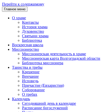
Перейти к содержимому
Главное меню
О храме
Контакты
История храма
Духовенство
Святыни храма
Библиотека
Воскресная школа
Миссионерство
Миссионерская деятельность в храме
Миссионерская карта Волгоградской области
Библиотека миссионера
Таинства и требы
Крещение
Венчание
Исповедь
Причастие (Евхаристия)
Соборование
О требах
Календарь
Сегодняшний день в календаре
Расписание богослужений