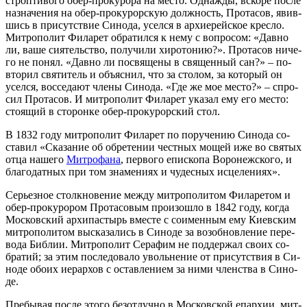
строп­ти­во­го обер-про­ку­ро­ра на ме­сто. Од­на­жды, вско­ре по­сле
на­зна­че­ния на обер-про­ку­рор­скую долж­ность, Про­та­сов, явив­
шись в при­сут­ствие Си­но­да, усел­ся в ар­хи­ерей­ское крес­ло.
Мит­ро­по­лит Фила­рет об­ра­тил­ся к нему с во­про­сом: «Дав­но
ли, ва­ше си­я­тель­ство, по­лу­чи­ли хи­ро­то­нию?». Про­та­сов ни­че­
го не по­нял. «Дав­но ли по­свя­ще­ны в свя­щен­ный сан?» – по­
вто­рил свя­ти­тель и объ­яс­нил, что за сто­лом, за ко­то­рый он
усел­ся, вос­се­да­ют чле­ны Си­но­да. «Где же мое ме­сто?» – спро­
сил Про­та­сов. И мит­ро­по­лит Фила­рет ука­зал ему его ме­сто:
сто­я­щий в сто­рон­ке обер-про­ку­рор­ский стол.
В 1832 го­ду мит­ро­по­лит Фила­рет по по­ру­че­нию Си­но­да со­
ста­вил «Ска­за­ние об об­ре­те­нии чест­ных мо­щей иже во свя­тых
от­ца на­ше­го
Мит­ро­фа­на
, пер­во­го епи­ско­па Во­ро­неж­ско­го, и
бла­го­дат­ных при том зна­ме­ни­ях и чу­дес­ных ис­це­ле­ни­ях».
Се­рьез­ное столк­но­ве­ние меж­ду мит­ро­по­ли­том Фила­ре­том и
обер-про­ку­ро­ром Про­та­со­вым про­изо­шло в 1842 го­ду, ко­гда
Мос­ков­ский ар­хи­пас­тырь вме­сте с со­имен­ным ему Ки­ев­ским
мит­ро­по­ли­том вы­ска­за­лись в Си­но­де за воз­об­нов­ле­ние пе­ре­
во­да Биб­лии. Мит­ро­по­лит Се­ра­фим не под­дер­жал сво­их со­
бра­тий; за этим по­сле­до­ва­ло уволь­не­ние от при­сут­ствия в Си­
но­де обо­их иерар­хов с остав­ле­ни­ем за ни­ми член­ства в Си­но­
де.
Пре­бы­вая по­сле это­го без­от­луч­но в Мос­ков­ской епар­хии, мит­