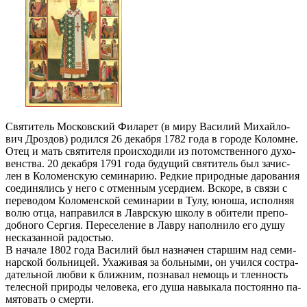
Свя­ти­тель Мос­ков­ский Фила­рет (в ми­ру Ва­си­лий Ми­хай­ло­
вич Дроз­дов) ро­дил­ся 26 де­каб­ря 1782 го­да в го­ро­де Ко­ломне.
Отец и мать свя­ти­те­ля про­ис­хо­ди­ли из по­том­ствен­но­го ду­хо­
вен­ства. 20 де­ка­б­ря 1791 го­да бу­ду­щий свя­ти­тель был за­чис­
лен в Ко­ло­мен­скую се­ми­на­рию. Ред­кие при­род­ные да­ро­ва­ния
со­еди­ня­лись у него с от­мен­ным усер­ди­ем. Вско­ре, в свя­зи с
пе­ре­во­дом Ко­ло­мен­ской се­ми­на­рии в Ту­лу, юно­ша, ис­пол­няя
во­лю от­ца, на­пра­вил­ся в Лавр­скую шко­лу в оби­те­ли пре­по­
доб­но­го Сер­гия. Пе­ре­се­ле­ние в Лав­ру на­пол­ни­ло его ду­шу
неска­зан­ной ра­до­стью.
В на­ча­ле 1802 го­да Ва­си­лий был на­зна­чен стар­шим над се­ми­
нар­ской боль­ни­цей. Уха­жи­вая за боль­ны­ми, он учил­ся со­стра­
да­тель­ной люб­ви к ближ­ним, по­зна­вал немощь и тлен­ность
те­лес­ной при­ро­ды че­ло­ве­ка, его ду­ша на­вы­ка­ла по­сто­ян­но па­
мя­то­вать о смер­ти.