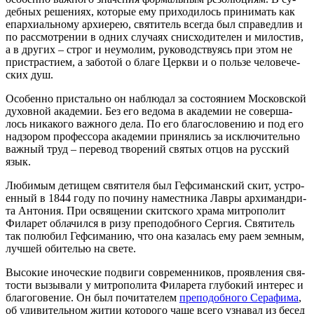
деб­ных ре­ше­ни­ях, ко­то­рые ему при­хо­ди­лось при­ни­мать как
епар­хи­аль­но­му ар­хи­ерею, свя­ти­тель все­гда был спра­вед­лив и
по рас­смот­ре­нии в од­них слу­ча­ях снис­хо­ди­те­лен и ми­ло­стив,
а в дру­гих – строг и неумо­лим, ру­ко­вод­ству­ясь при этом не
при­стра­сти­ем, а за­бо­той о бла­ге Церк­ви и о поль­зе че­ло­ве­че­
ских душ.
Осо­бен­но при­сталь­но он на­блю­дал за со­сто­я­ни­ем Мос­ков­ской
ду­хов­ной ака­де­мии. Без его ве­до­ма в ака­де­мии не со­вер­ша­
лось ни­ка­ко­го важ­но­го де­ла. По его бла­го­сло­ве­нию и под его
над­зо­ром про­фес­со­ра ака­де­мии при­ня­лись за ис­клю­чи­тель­но
важ­ный труд – пе­ре­вод тво­ре­ний свя­тых от­цов на рус­ский
язык.
Лю­би­мым де­ти­щем свя­ти­те­ля был Геф­си­ман­ский скит, устро­
ен­ный в 1844 го­ду по по­чи­ну на­мест­ни­ка Лав­ры ар­хи­манд­ри­
та Ан­то­ния. При освя­ще­нии скит­ско­го хра­ма мит­ро­по­лит
Фила­рет об­ла­чил­ся в ри­зу пре­по­доб­но­го Сер­гия. Свя­ти­тель
так по­лю­бил Геф­си­ма­нию, что она ка­за­лась ему ра­ем зем­ным,
луч­шей оби­те­лью на све­те.
Вы­со­кие ино­че­ские по­дви­ги совре­мен­ни­ков, про­яв­ле­ния свя­
то­сти вы­зы­ва­ли у мит­ро­по­ли­та Фила­ре­та глу­бо­кий ин­те­рес и
бла­го­го­ве­ние. Он был по­чи­та­те­лем
пре­по­доб­но­го Се­ра­фи­ма
,
об уди­ви­тель­ном жи­тии ко­то­ро­го ча­ще все­го узна­вал из бе­сед