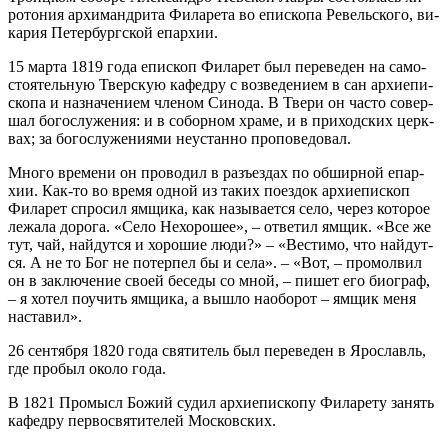
ро­то­ния ар­хи­манд­ри­та Фила­ре­та во епи­ско­па Ре­вель­ско­го, ви­
ка­рия Пе­тер­бург­ской епар­хии.
15 мар­та 1819 го­да епи­скоп Фила­рет был пе­ре­ве­ден на са­мо­
сто­я­тель­ную Твер­скую ка­фед­ру с воз­ве­де­ни­ем в сан ар­хи­епи­
ско­па и на­зна­че­ни­ем чле­ном Си­но­да. В Тве­ри он ча­сто со­вер­
шал бо­го­слу­же­ния: и в со­бор­ном хра­ме, и в при­ход­ских церк­
вах; за бо­го­слу­же­ни­я­ми неустан­но про­по­ве­до­вал.
Мно­го вре­ме­ни он про­во­дил в разъ­ез­дах по об­шир­ной епар­
хии. Как-то во вре­мя од­ной из та­ких по­ез­док ар­хи­епи­скоп
Фила­рет спро­сил ям­щи­ка, как на­зы­ва­ет­ся се­ло, через ко­то­рое
ле­жа­ла до­ро­га. «Се­ло Нехо­ро­шее», – от­ве­тил ям­щик. «Все же
тут, чай, най­дут­ся и хо­ро­шие лю­ди?» – «Ве­сти­мо, что най­дут­
ся. А не то Бог не по­тер­пел бы и се­ла». – «Вот, – про­мол­вил
он в за­клю­че­ние сво­ей бе­се­ды со мной, – пи­шет его био­граф,
– я хо­тел по­учить ям­щи­ка, а вы­шло на­обо­рот – ям­щик ме­ня
на­ста­вил».
26 сен­тяб­ря 1820 го­да свя­ти­тель был пе­ре­ве­ден в Яро­славль,
где про­был око­ло го­да.
В 1821 Про­мысл Бо­жий су­дил ар­хи­епи­ско­пу Фила­ре­ту за­нять
ка­фед­ру пер­во­свя­ти­те­лей Мос­ков­ских.