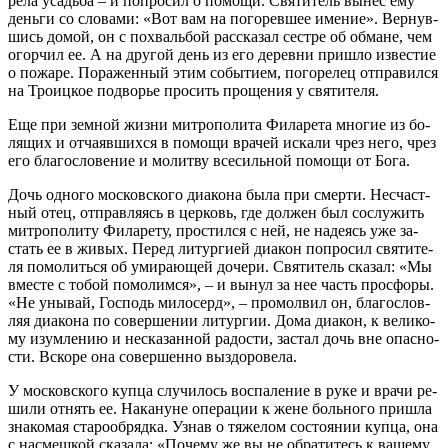
ре­ла усадь­ба – и по­про­сил о по­мо­щи. Свя­ти­тель вы­нес ему
день­ги со сло­ва­ми: «Вот вам на по­го­рев­шее име­ние». Вер­нув­
шись до­мой, он с по­хваль­бой рас­ска­зал сест­ре об об­мане, чем
огор­чил ее. А на дру­гой день из его де­рев­ни при­шло из­ве­стие
о по­жа­ре. По­ра­жен­ный этим со­бы­ти­ем, по­го­ре­лец от­пра­вил­ся
на Тро­иц­кое по­дво­рье про­сить про­ще­ния у свя­ти­те­ля.
Еще при зем­ной жиз­ни мит­ро­по­ли­та Фила­ре­та мно­гие из бо­
ля­щих и от­ча­яв­ших­ся в по­мо­щи вра­чей ис­ка­ли чрез него, чрез
его бла­го­сло­ве­ние и мо­лит­ву все­силь­ной по­мо­щи от Бо­га.
Дочь од­но­го мос­ков­ско­го диа­ко­на бы­ла при смер­ти. Несчаст­
ный отец, от­прав­ля­ясь в цер­ковь, где дол­жен был со­слу­жить
мит­ро­по­ли­ту Фила­ре­ту, про­стил­ся с ней, не на­де­ясь уже за­
стать ее в жи­вых. Пе­ред ли­тур­ги­ей диа­кон по­про­сил свя­ти­те­
ля по­мо­лить­ся об уми­ра­ю­щей до­че­ри. Свя­ти­тель ска­зал: «Мы
вме­сте с то­бой по­мо­лим­ся», – и вы­нул за нее часть просфо­ры.
«Не уны­вай, Гос­подь ми­ло­серд», – про­мол­вил он, бла­го­слов­
ляя диа­ко­на по со­вер­ше­нии ли­тур­гии. До­ма диа­кон, к ве­ли­ко­
му изум­ле­нию и неска­зан­ной ра­до­сти, за­стал дочь вне опас­но­
сти. Вско­ре она со­вер­шен­но вы­здо­ро­ве­ла.
У мос­ков­ско­го куп­ца слу­чи­лось вос­па­ле­ние в ру­ке и вра­чи ре­
ши­ли от­нять ее. На­ка­нуне опе­ра­ции к жене боль­но­го при­шла
зна­ко­мая ста­ро­об­ряд­ка. Узнав о тя­же­лом со­сто­я­нии куп­ца, она
с на­смеш­кой ска­за­ла: «По­че­му же вы не об­ра­ти­тесь к ва­ше­му