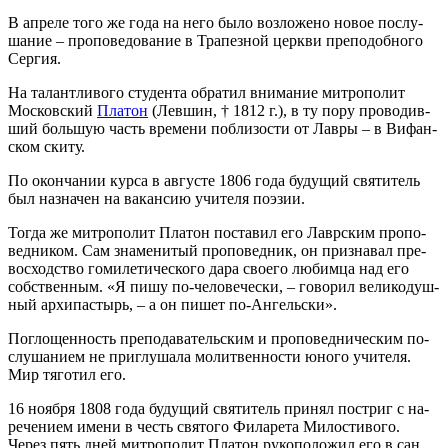
В ап­ре­ле то­го же го­да на него бы­ло воз­ло­же­но но­вое по­слу­
ша­ние – про­по­ве­до­ва­ние в Тра­пез­ной церк­ви пре­по­доб­но­го
Сер­гия.
На та­лант­ли­во­го сту­ден­та об­ра­тил вни­ма­ние мит­ро­по­лит
Мос­ков­ский
Пла­тон
(Лев­шин, † 1812 г.), в ту по­ру про­во­див­
ший боль­шую часть вре­ме­ни по­бли­зо­сти от Лав­ры – в Вифан­
ском ски­ту.
По окон­ча­нии кур­са в ав­гу­сте 1806 го­да бу­ду­щий свя­ти­тель
был на­зна­чен на ва­кан­сию учи­те­ля по­э­зии.
То­гда же мит­ро­по­лит Пла­тон по­ста­вил его Лавр­ским про­по­
вед­ни­ком. Сам зна­ме­ни­тый про­по­вед­ник, он при­зна­вал пре­
вос­ход­ство го­миле­ти­че­ско­го да­ра сво­е­го лю­бим­ца над его
соб­ствен­ным. «Я пи­шу по-че­ло­ве­че­ски, – го­во­рил ве­ли­ко­душ­
ный ар­хи­пас­тырь, – а он пи­шет по-Ан­гель­ски».
По­гло­щен­ность пре­по­да­ва­тель­ским и про­по­вед­ни­че­ским по­
слу­ша­ни­ем не при­глу­ша­ла мо­лит­вен­но­сти юно­го учи­те­ля.
Мир тя­го­тил его.
16 но­яб­ря 1808 го­да бу­ду­щий свя­ти­тель при­нял по­стриг с на­
ре­че­ни­ем име­ни в честь свя­то­го Фила­ре­та Ми­ло­сти­во­го.
Через пять дней мит­ро­по­лит Пла­тон ру­ко­по­ло­жил его в сан