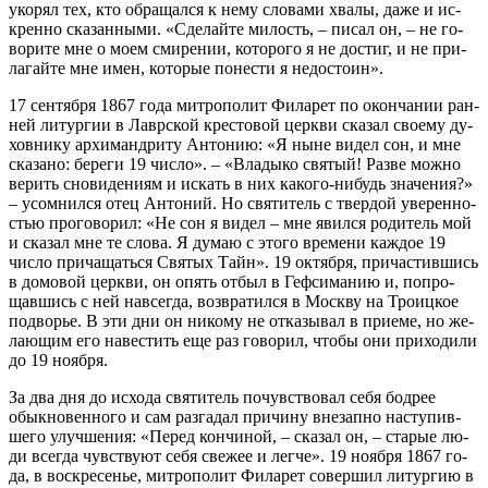
уко­рял тех, кто об­ра­щал­ся к нему сло­ва­ми хва­лы, да­же и ис­
крен­но ска­зан­ны­ми. «Сде­лай­те ми­лость, – пи­сал он, – не го­
во­ри­те мне о мо­ем сми­ре­нии, ко­то­ро­го я не до­стиг, и не при­
ла­гай­те мне имен, ко­то­рые по­не­сти я недо­сто­ин».
17 сен­тяб­ря 1867 го­да мит­ро­по­лит Фила­рет по окон­ча­нии ран­
ней ли­тур­гии в Лавр­ской кре­сто­вой церк­ви ска­зал сво­е­му ду­
хов­ни­ку ар­хи­манд­ри­ту Ан­то­нию: «Я ныне ви­дел сон, и мне
ска­за­но: бе­ре­ги 19 чис­ло». – «Вла­ды­ко свя­тый! Раз­ве мож­но
ве­рить сно­ви­де­ни­ям и ис­кать в них ка­ко­го-ни­будь зна­че­ния?»
– усо­мнил­ся отец Ан­то­ний. Но свя­ти­тель с твер­дой уве­рен­но­
стью про­го­во­рил: «Не сон я ви­дел – мне явил­ся ро­ди­тель мой
и ска­зал мне те сло­ва. Я ду­маю с это­го вре­ме­ни каж­дое 19
чис­ло при­ча­щать­ся Свя­тых Тайн». 19 ок­тяб­ря, при­ча­стив­шись
в до­мо­вой церк­ви, он опять от­был в Геф­си­ма­нию и, по­про­
щав­шись с ней на­все­гда, воз­вра­тил­ся в Моск­ву на Тро­иц­кое
по­дво­рье. В эти дни он ни­ко­му не от­ка­зы­вал в при­е­ме, но же­
ла­ю­щим его на­ве­стить еще раз го­во­рил, чтобы они при­хо­ди­ли
до 19 но­яб­ря.
За два дня до ис­хо­да свя­ти­тель по­чув­ство­вал се­бя бод­рее
обык­но­вен­но­го и сам раз­га­дал при­чи­ну вне­зап­но на­сту­пив­
ше­го улуч­ше­ния: «Пе­ред кон­чи­ной, – ска­зал он, – ста­рые лю­
ди все­гда чув­ству­ют се­бя све­жее и лег­че». 19 но­яб­ря 1867 го­
да, в вос­кре­се­нье, мит­ро­по­лит Фила­рет со­вер­шил ли­тур­гию в