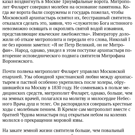
ка­зал воз­двиг­нуть в Москве Три­ум­фаль­ные во­ро­та. Мит­ро­по­
лит Фила­рет со­вер­шил мо­ле­бен на ос­но­ва­ние па­мят­ни­ка. Ко­
гда же во­ро­та бы­ли со­ору­же­ны и го­су­дарь по­же­лал, чтобы
Мос­ков­ский ар­хи­пас­тырь освя­тил их, бес­страш­ный свя­ти­тель
от­ка­зал­ся сде­лать это, за­явив, что «слу­жи­те­лю Бо­га ис­тин­но­го
невоз­мож­но освя­щать и окроп­лять свя­той во­дой из­ва­я­ния,
пред­став­ля­ю­щие язы­че­ские лже­бо­же­ства». Им­пе­ра­то­ру до­ло­
жи­ли об от­ка­зе мит­ро­по­ли­та и пе­ре­да­ли его сло­ва, Ни­ко­лай I
не без иро­нии за­ме­тил: «Я не Петр Ве­ли­кий, он не Мит­ро­
фан». На­род, од­на­ко, уви­дел в этом по­ступ­ке ар­хи­пас­ты­ря по­
вто­ре­ние ис­по­вед­ни­че­ско­го по­дви­га свя­ти­те­ля Мит­ро­фа­на
Во­ро­неж­ско­го.
По­чти пол­ве­ка мит­ро­по­лит Фила­рет управ­лял Мос­ков­ской
епар­хи­ей. Узы обо­юд­ной хри­сти­ан­ской люб­ви меж­ду ар­хи­пас­
ты­рем и паст­вой осо­бен­но укре­пи­лись по­сле хо­ле­ры, об­ру­
шив­шей­ся на Моск­ву в 1830 го­ду. Не со­мне­ва­ясь в поль­зе ме­
ди­цин­ских средств, мит­ро­по­лит Фила­рет, од­на­ко, боль­ше, чем
на зем­ных вра­чей, по­ла­гал­ся на мо­лит­ву и ми­ло­сер­дие Небес­
но­го Вра­ча душ и те­лес. Он рас­по­ря­дил­ся со­вер­шать крест­ные
хо­ды с мо­леб­ным пе­ни­ем. В Крем­ле сам мит­ро­по­лит вме­сте с
бра­ти­ей Чу­до­ва мо­на­сты­ря под от­кры­тым небом на ко­ле­нях
мо­лил­ся о пре­кра­ще­нии мо­ро­вой яз­вы.
На за­ка­те зем­ной жиз­ни свя­ти­те­ля боль­ше, чем по­валь­ный