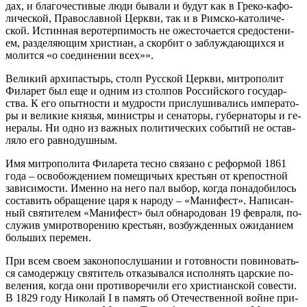
дах, и бла­го­че­сти­вые лю­ди бы­ва­ли и бу­дут как в Гре­ко-ка­фо­
ли­че­ской, Пра­во­слав­ной Церк­ви, так и в Рим­ско-ка­то­ли­че­
ской. Ис­тин­ная ве­ро­тер­пи­мость не оже­сто­ча­ет­ся сре­до­сте­ни­
ем, раз­де­ля­ю­щим хри­сти­ан, а скор­бит о за­блуж­да­ю­щих­ся и
мо­лит­ся «о со­еди­не­нии всех»».
Ве­ли­кий ар­хи­пас­тырь, столп Рус­ской Церк­ви, мит­ро­по­лит
Фила­рет был еще и од­ним из стол­пов Рос­сий­ско­го го­су­дар­
ства. К его опыт­но­сти и муд­ро­сти при­слу­ши­ва­лись им­пе­ра­то­
ры и ве­ли­кие кня­зья, ми­ни­стры и се­на­то­ры, гу­бер­на­то­ры и ге­
не­ра­лы. Ни од­но из важ­ных по­ли­ти­че­ских со­бы­тий не остав­
ля­ло его рав­но­душ­ным.
Имя мит­ро­по­ли­та Фила­ре­та тес­но свя­за­но с ре­фор­мой 1861
го­да – осво­бож­де­ни­ем по­ме­щи­чьих кре­стьян от кре­пост­ной
за­ви­си­мо­сти. Имен­но на него пал вы­бор, ко­гда по­на­до­би­лось
со­ста­вить об­ра­ще­ние ца­ря к на­ро­ду – «Ма­ни­фест». На­пи­сан­
ный свя­ти­те­лем «Ма­ни­фест» был об­на­ро­до­ван 19 фев­ра­ля, по­
слу­жив уми­ро­тво­ре­нию кре­стьян, воз­буж­ден­ных ожи­да­ни­ем
боль­ших пе­ре­мен.
При всем сво­ем за­ко­но­по­слу­ша­нии и го­тов­но­сти по­ви­но­вать­
ся са­мо­держ­цу свя­ти­тель от­ка­зы­вал­ся ис­пол­нять цар­ские по­
ве­ле­ния, ко­гда они про­ти­во­ре­чи­ли его хри­сти­ан­ской со­ве­сти.
В 1829 го­ду Ни­ко­лай I в па­мять об Оте­че­ствен­ной войне при­