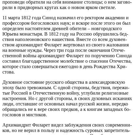
про­по­ве­ди об­ра­ти­ли на се­бя вни­ма­ние сто­ли­цы; о нем за­го­во­
ри­ли в при­двор­ных кру­гах как о но­вом яр­ком све­ти­ле.
11 мар­та 1812 го­да Си­нод на­зна­чил его рек­то­ром ака­де­мии и
про­фес­со­ром бо­го­слов­ских на­ук; и вско­ре по­сле это­го он был
опре­де­лен на­сто­я­те­лем древ­ней оби­те­ли – нов­го­род­ско­го
Юрье­ва мо­на­сты­ря. В 1812 го­ду на Рос­сию об­ру­ши­лись бед­
ствия на­по­лео­нов­ско­го на­ше­ствия. Вме­сте со всем ду­хо­вен­
ством ар­хи­манд­рит Фила­рет жерт­во­вал из сво­е­го жа­ло­ва­ния
на во­ен­ные нуж­ды. Через три го­да по­сле окон­ча­ния Оте­че­
ствен­ной вой­ны ар­хи­манд­рит Фила­рет по по­ру­че­нию Си­но­да
со­ста­вил бла­годар­ствен­ное мо­леб­ствие о спа­се­нии Оте­че­ства,
ко­то­рое ста­ло со­вер­шать­ся еже­год­но в день Рож­де­ства Хри­
сто­ва.
Ду­хов­ное со­сто­я­ние рус­ско­го об­ще­ства в алек­сан­дров­скую
эпо­ху бы­ло тре­вож­ным. С од­ной сто­ро­ны, бед­ствия, пе­ре­жи­
тые Рос­си­ей в Оте­че­ствен­ную вой­ну, углу­би­ли ре­ли­ги­оз­ные
на­стро­е­ния. Но с дру­гой сто­ро­ны, в сво­их ду­хов­ных ис­ка­ни­ях
лю­ди, от­став­шие от ос­нов­ных на­чал рус­ской жиз­ни, неред­ко
об­ра­ща­лись не к ве­ре сво­их пред­ков, а к кни­гам за­пад­ных бо­
го­сло­вов и ми­сти­ков.
Ар­хи­манд­рит Фила­рет ви­дел за­блуж­де­ния сво­их совре­мен­ни­
ков, но не ве­рил в поль­зу и на­деж­ность су­ро­вых за­пре­ти­тель­