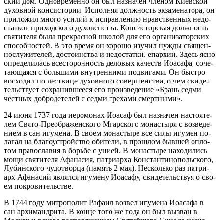
ский дом. Од­новре­мен­но он был на­зна­чен чле­ном Ки­ев­ской
ду­хов­ной кон­си­сто­рии. Ис­пол­няя долж­ность эк­за­ме­на­то­ра, он
при­ло­жил мно­го уси­лий к ис­прав­ле­нию нрав­ствен­ных недо­
стат­ков при­ход­ско­го ду­хо­вен­ства. Кон­сис­тор­ская долж­ность
свя­ти­те­ля бы­ла пре­крас­ной шко­лой для его ор­га­ни­за­тор­ских
спо­соб­но­стей. В это вре­мя он хо­ро­шо изу­чил нуж­ды свя­щен­
но­слу­жи­те­лей, до­сто­ин­ства и недо­стат­ки. епар­хии. Здесь яс­но
опре­де­ли­лась все­сто­рон­ность де­ло­вых ка­честв Иоаса­фа, со­че­
та­ю­ща­я­ся с боль­ши­ми внут­рен­ни­ми по­дви­га­ми. Он быст­ро
вос­хо­дил по лествице ду­хов­но­го со­вер­шен­ства, о чем сви­де­
тель­ству­ет со­хра­нив­ше­е­ся его про­из­ве­де­ние «Брань сед­ми
чест­ных доб­ро­де­те­лей с сед­ми гре­ха­ми смерт­ны­ми».
24 июня 1737 го­да иеро­мо­нах Иоасаф был на­зна­чен на­сто­я­те­
лем Свя­то-Пре­об­ра­жен­ско­го Мгар­ско­го мо­на­сты­ря с воз­ве­де­
ни­ем в сан игу­ме­на. В сво­ем мо­на­сты­ре все си­лы игу­мен по­
ла­гал на бла­го­устрой­ство оби­те­ли, в про­шлом быв­шей опло­
том пра­во­сла­вия в борь­бе с уни­ей. В мо­на­сты­ре на­хо­ди­лись
мо­щи свя­ти­те­ля Афа­на­сия, пат­ри­ар­ха Кон­стан­ти­но­поль­ско­го,
Лу­бин­ско­го чу­до­твор­ца (па­мять 2 мая). Несколь­ко раз пат­ри­
арх Афа­на­сий яв­лял­ся игу­ме­ну Иоаса­фу, сви­де­тель­ствуя о сво­
ем по­кро­ви­тель­стве.
В 1744 го­ду мит­ро­по­лит Ра­фа­ил воз­вел игу­ме­на Иоаса­фа в
сан ар­хи­манд­ри­та. В кон­це то­го же го­да он был вы­зван в