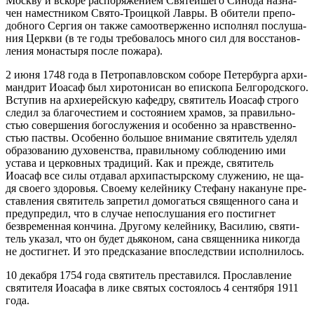
Моск­ву и вско­ре рас­по­ря­же­ни­ем Свя­тей­ше­го Си­но­да на­зна­
чен на­мест­ни­ком Свя­то-Тро­иц­кой Лав­ры. В оби­те­ли пре­по­
доб­но­го Сер­гия он также са­мо­от­вер­жен­но ис­пол­нял по­слу­ша­
ния Церк­ви (в те го­ды тре­бо­ва­лось мно­го сил для вос­ста­нов­
ле­ния мо­на­сты­ря по­сле по­жа­ра).
2 июня 1748 го­да в Пет­ро­пав­лов­ском со­бо­ре Пе­тер­бур­га ар­хи­
манд­рит Иоасаф был хи­ро­то­ни­сан во епи­ско­па Бел­го­род­ско­го.
Всту­пив на ар­хи­ерей­скую ка­фед­ру, свя­ти­тель Иоасаф стро­го
сле­дил за бла­го­че­сти­ем и со­сто­я­ни­ем хра­мов, за пра­виль­но­
стью со­вер­ше­ния бо­го­слу­же­ния и осо­бен­но за нрав­ствен­но­
стью паст­вы. Осо­бен­но боль­шое вни­ма­ние свя­ти­тель уде­лял
об­ра­зо­ва­нию ду­хо­вен­ства, пра­виль­но­му со­блю­де­нию ими
уста­ва и цер­ков­ных тра­ди­ций. Как и преж­де, свя­ти­тель
Иоасаф все си­лы от­да­вал ар­хи­пас­тыр­ско­му слу­же­нию, не ща­
дя сво­е­го здо­ро­вья. Сво­е­му ке­лей­ни­ку Сте­фа­ну на­ка­нуне пре­
став­ле­ния свя­ти­тель за­пре­тил до­мо­гать­ся свя­щен­но­го са­на и
пре­ду­пре­дил, что в слу­чае непо­слу­ша­ния его по­стигнет
безвре­мен­ная кон­чи­на. Дру­го­му ке­лей­ни­ку, Ва­си­лию, свя­ти­
тель ука­зал, что он бу­дет дья­ко­ном, са­на свя­щен­ни­ка ни­ко­гда
не до­стигнет. И это пред­ска­за­ние впо­след­ствии ис­пол­ни­лось.
10 де­каб­ря 1754 го­да свя­ти­тель пре­ста­вил­ся. Про­слав­ле­ние
свя­ти­те­ля Иоаса­фа в ли­ке свя­тых со­сто­я­лось 4 сен­тяб­ря 1911
го­да.