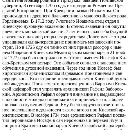
Свя­ти­тель Иоасаф ро­дил­ся в При­лу­ках, быв­шей Пол­тав­ской
гу­бер­нии, 8 сен­тяб­ря 1705 го­да, на празд­ник Рож­де­ства Пре­
свя­той Бо­го­ро­ди­цы. При Кре­ще­нии на­зван Иоаки­мом. Он
про­ис­хо­дил из древ­не­го бла­го­че­сти­во­го ма­ло­ро­сий­ско­го ро­да
Гор­лен­ко­вых. В 1712 го­ду 7-лет­не­го Иоаки­ма отец от­дал в
Ки­ев­скую ду­хов­ную ака­де­мию. В сте­нах ака­де­мии он ощу­тил
вле­че­ние к мо­на­ше­ской жиз­ни. 7 лет ис­пы­ты­вал се­бя бу­ду­щий
свя­ти­тель и на­ко­нец от­крыл­ся ро­ди­те­лям. Дол­го мать с от­цом
упра­ши­ва­ли сы­на-пер­вен­ца не при­ни­мать мо­на­ше­ский по­
стриг. Но в 1725 оду он тай­но от них при­нял ря­со­фор с име­
нем Ила­ри­он в Ки­ев­ском Ме­жи­гор­ском мо­на­сты­ре, а 21 но­яб­
ря 1727 го­да был по­стри­жен в ман­тию с име­нем Иоасаф в Ки­
е­во-Брат­ском мо­на­сты­ре. Это со­бы­тие сов­па­ло с за­вер­ше­ни­ем
обу­че­ния в ду­хов­ной ака­де­мии. Через год инок Иоасаф был
хи­ро­то­ни­сан ар­хи­епи­ско­пом Вар­ла­а­мом Во­на­то­ви­чем в сан
иеро­ди­а­ко­на. Его оста­ви­ли пре­по­да­ва­те­лем в Ки­ев­ской ду­хов­
ной ака­де­мии. По­сле смер­ти прео­свя­щен­но­го Вар­ла­а­ма Ки­ев­
ской ка­фед­рой стал управ­лять ар­хи­епи­скоп Ра­фа­ил За­бо­рос­
кий. Ар­хи­епи­скоп Ра­фа­ил об­ра­тил вни­ма­ние на вы­да­ю­щи­е­ся
спо­соб­но­сти мо­ло­до­го по­движ­ни­ка и при­влек его для бо­лее
ши­ро­ко­го слу­же­ния Церк­ви. Ему бы­ло по­ру­че­но от­вет­ствен­
ное по­слу­ша­ние в долж­но­сти эк­за­ме­на­то­ра при Ки­ев­ской ар­
хи­епи­ско­пии. В но­яб­ре 1734 го­да ар­хи­епи­скоп Ра­фа­ил по­свя­
тил иеро­ди­а­ко­на Иоса­фа в сан иеро­мо­на­ха и пе­ре­вел из учи­
лищ­но­го Брат­ско­го мо­на­сты­ря в Ки­е­во-Со­фий­ский ар­хи­ерей­