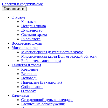
Перейти к содержимому
Главное меню
О храме
Контакты
История храма
Духовенство
Святыни храма
Библиотека
Воскресная школа
Миссионерство
Миссионерская деятельность в храме
Миссионерская карта Волгоградской области
Библиотека миссионера
Таинства и требы
Крещение
Венчание
Исповедь
Причастие (Евхаристия)
Соборование
О требах
Календарь
Сегодняшний день в календаре
Расписание богослужений