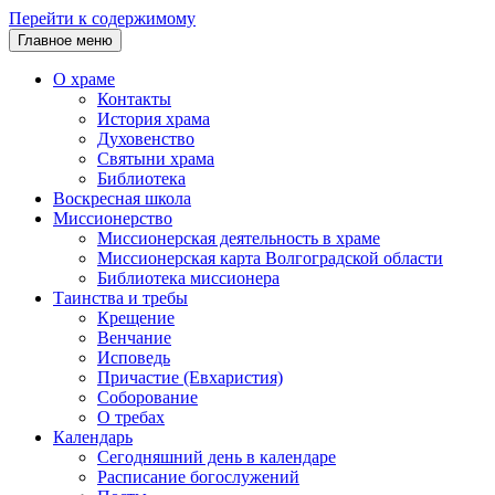
Перейти к содержимому
Главное меню
О храме
Контакты
История храма
Духовенство
Святыни храма
Библиотека
Воскресная школа
Миссионерство
Миссионерская деятельность в храме
Миссионерская карта Волгоградской области
Библиотека миссионера
Таинства и требы
Крещение
Венчание
Исповедь
Причастие (Евхаристия)
Соборование
О требах
Календарь
Сегодняшний день в календаре
Расписание богослужений