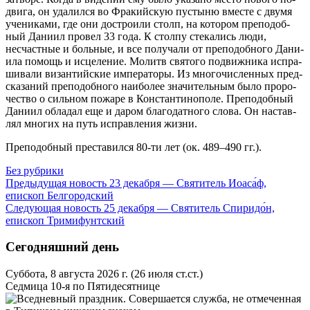
дви­га, он уда­лил­ся во Фра­кий­скую пу­сты­ню вме­сте с дву­мя
уче­ни­ка­ми, где они до­стро­и­ли столп, на ко­то­ром пре­по­доб­
ный Да­ни­ил про­вел 33 го­да. К стол­пу сте­ка­лись лю­ди,
несчаст­ные и боль­ные, и все по­лу­ча­ли от пре­по­доб­но­го Да­ни­
и­ла по­мощь и ис­це­ле­ние. Мо­литв свя­то­го по­движ­ни­ка ис­пра­
ши­ва­ли ви­зан­тий­ские им­пе­ра­то­ры. Из мно­го­чис­лен­ных пред­
ска­за­ний пре­по­доб­но­го наи­бо­лее зна­чи­тель­ным бы­ло про­ро­
че­ство о силь­ном по­жа­ре в Кон­стан­ти­но­по­ле. Пре­по­доб­ный
Да­ни­ил об­ла­дал еще и да­ром бла­го­дат­но­го сло­ва. Он на­став­
лял мно­гих на путь ис­прав­ле­ния жиз­ни.
Пре­по­доб­ный пре­ста­вил­ся 80-ти лет (ок. 489–490 гг.).
Без рубрики
Предыдущая новость
23 декабря — Святитель Иоаса́ф,
епископ Белгородский
Следующая новость
25 декабря — Святитель Спиридо́н,
епископ Тримифунтский
Сегодняшний день
Суббота, 8 августа 2026 г.
(26 июля ст.ст.)
Седмица 10-я по Пятидесятнице