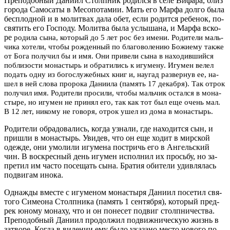
Пре­по­доб­ный Да­ни­ил Столп­ник ро­дил­ся в се­ле Вифа­ра, близ
го­ро­да Са­мо­са­ты в Ме­со­по­та­мии. Мать его Mapфа дол­го бы­ла
бес­плод­ной и в мо­лит­вах да­ла обет, ес­ли ро­дит­ся ре­бе­нок, по­
свя­тить его Гос­по­ду. Мо­лит­ва бы­ла услы­ша­на, и Мар­фа вско­
ре
ро­ди­ла сы­на, ко­то­рый до 5 лет рос без име­ни. Ро­ди­те­ли маль­
чи­ка хо­те­ли, чтобы рож­ден­ный по бла­го­во­ле­нию Бо­жи­е­му так­же
от Бо­га по­лу­чил бы и имя. Они при­ве­ли сы­на в на­хо­див­ший­ся
по­бли­зо­сти мо­на­стырь и об­ра­ти­лись к игу­ме­ну. Игу­мен ве­лел
по­дать од­ну из бо­го­слу­жеб­ных книг и, на­угад раз­вер­нув ее, на­
шел в ней сло­ва про­ро­ка Да­ни­и­ла (па­мять 17 де­каб­ря). Так от­рок
по­лу­чил имя. Ро­ди­те­ли про­си­ли, чтобы маль­чик остал­ся в мо­на­
сты­ре, но игу­мен не при­нял его, так как тот был еще очень мал.
В 12 лет, ни­ко­му не го­во­ря, от­рок ушел из до­ма в мо­на­стырь.
Ро­ди­те­ли об­ра­до­ва­лись, ко­гда узна­ли, где на­хо­дит­ся сын, и
при­шли в мо­на­стырь. Уви­дев, что он еще хо­дит в мир­ской
одеж­де, они умо­ли­ли игу­ме­на по­стричь его в Ан­гель­ский
чин. В вос­крес­ный день игу­мен ис­пол­нил их прось­бу, но за­
пре­тил им ча­сто по­се­щать сы­на. Бра­тия оби­те­ли удив­ля­лась
по­дви­гам ино­ка.
Од­на­жды вме­сте с игу­ме­ном мо­на­сты­ря Да­ни­ил по­се­тил свя­
то­го Си­мео­на Столп­ни­ка (па­мять 1 сен­тяб­ря), ко­то­рый пред­
рек юно­му мо­на­ху, что и он по­не­сет по­двиг столп­ни­че­ства.
Пре­по­доб­ный Да­ни­ил про­дол­жил по­движ­ни­че­скую жизнь в
за­тво­ре. Ко­гда в ви­де­нии ему бы­ло ука­за­но ме­сто но­во­го по­