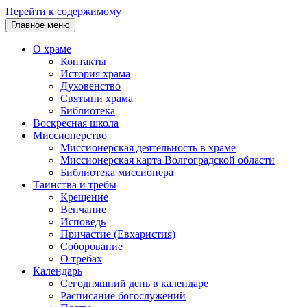
Перейти к содержимому
Главное меню
О храме
Контакты
История храма
Духовенство
Святыни храма
Библиотека
Воскресная школа
Миссионерство
Миссионерская деятельность в храме
Миссионерская карта Волгоградской области
Библиотека миссионера
Таинства и требы
Крещение
Венчание
Исповедь
Причастие (Евхаристия)
Соборование
О требах
Календарь
Сегодняшний день в календаре
Расписание богослужений