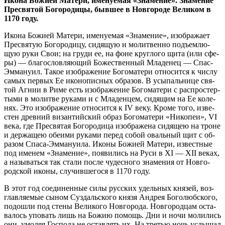
Ико­на Бо­жи­ей Ма­те­ри, име­ну­е­мая «Зна­ме­ние». Зна­ме­ние
Пре­свя­той Бо­го­ро­ди­цы, быв­шее в Нов­го­ро­де Ве­ли­ком в
1170 го­ду.
Ико­на Бо­жи­ей Ма­те­ри, име­ну­е­мая «Зна­ме­ние», изо­бра­жа­ет
Пре­свя­тую Бо­го­ро­ди­цу, си­дя­щую и мо­лит­вен­но подъ­ем­лю­
щую ру­ки Свои; на гру­ди ее, на фоне круг­ло­го щи­та (или сфе­
ры) — бла­го­слов­ля­ю­щий Бо­же­ствен­ный Мла­де­нец — Спас-
Эм­ма­ну­ил. Та­кое изо­бра­же­ние Бо­го­ма­те­ри от­но­сит­ся к чис­лу
са­мых пер­вых Ее ико­но­пис­ных об­ра­зов. В усы­паль­ни­це свя­
той Аг­нии в Ри­ме есть изо­бра­же­ние Бо­го­ма­те­ри с рас­про­стер­
ты­ми в мо­лит­ве ру­ка­ми и с Мла­ден­цем, си­дя­щим на Ее ко­ле­
нях. Это изо­бра­же­ние от­но­сит­ся к IV ве­ку. Кро­ме то­го, из­ве­
стен древ­ний ви­зан­тий­ский об­раз Бо­го­ма­те­ри «Ни­ко­пеи», VI
ве­ка, где Пре­свя­тая Бо­го­ро­ди­ца изо­бра­же­на си­дя­щею на троне
и дер­жа­щею обе­и­ми ру­ка­ми пе­ред со­бой оваль­ный щит с об­
ра­зом Спа­са-Эм­ма­ну­и­ла. Ико­ны Бо­жи­ей Ма­те­ри, из­вест­ные
под име­нем «Зна­ме­ние», по­яви­лись на Ру­си в XI — XII ве­ках,
а на­зы­вать­ся так ста­ли по­сле чу­дес­но­го зна­ме­ния от Нов­го­
род­ской ико­ны, слу­чив­ше­го­ся в 1170 го­ду.
В этот год со­еди­нен­ные си­лы рус­ских удель­ных кня­зей, воз­
глав­ля­е­мые сы­ном Суз­даль­ско­го кня­зя Ан­дрея Бо­го­люб­ско­го,
по­до­шли под сте­ны Ве­ли­ко­го Нов­го­ро­да. Нов­го­род­цам оста­
ва­лось упо­вать лишь на Бо­жию по­мощь. Дни и но­чи мо­ли­лись
они, умо­ляя Гос­по­да не остав­лять их. На тре­тью ночь услы­шал