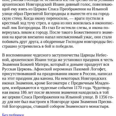
ар­хи­епи­скоп Нов­го­род­ский Иоанн див­ный го­лос, по­веле­ва­ю­
щий ему взять из Церк­ви Спа­са Пре­об­ра­же­ния на Ильи­ной
ули­це об­раз Пре­свя­той Бо­го­ро­ди­цы и вы­не­сти его на го­род­
скую сте­ну. Ко­гда ико­ну пе­ре­но­си­ли, — вра­ги пу­сти­ли в
крест­ный ход ту­чу стрел, и од­на из них вон­зи­лась в ико­но­пис­
ный лик Бо­го­ро­ди­цы. Из глаз Ее ис­тек­ли сле­зы, и ико­на по­
вер­ну­лась ли­ком к го­ро­ду. По­сле та­ко­го Бо­же­ствен­но­го зна­ме­
ния на вра­гов вне­зап­но на­пал неизъ­яс­ни­мый ужас, они ста­ли
по­би­вать друг дру­га, а обод­рен­ные Гос­по­дом нов­го­род­цы бес­
страш­но устре­ми­лись в бой и по­бе­ди­ли.
В вос­по­ми­на­ние чу­дес­но­го за­ступ­ни­че­ства Ца­ри­цы Небес­
ной, ар­хи­епи­скоп Иоанн то­гда же уста­но­вил празд­ник в честь
Зна­ме­ния Бо­жи­ей Ма­те­ри, ко­то­рый и до­ныне празд­ну­ет вся
Рус­ская Цер­ковь. Афон­ский иеро­мо­нах Па­хо­мий Ло­го­фет,
при­сут­ство­вав­ший на празд­но­ва­нии иконе в Рос­сии, на­пи­сал
на этот празд­ник два ка­но­на. На неко­то­рых Нов­го­род­ских
ико­нах Зна­ме­ния, кро­ме Бо­го­ма­те­ри с Пред­веч­ным Мла­ден­
цем, изо­бра­жа­ют­ся и чу­дес­ные со­бы­тия 1170 го­да. Чу­до­твор­
ная ико­на 186 лет по­сле яв­ле­ния зна­ме­ния на­хо­ди­лась в той
же церк­ви Спа­са Пре­об­ра­же­ния на Ильи­ной ули­це. В 1356 го­
ду для нее был вы­стро­ен в Нов­го­ро­де храм Зна­ме­ния Пре­свя­
той Бо­го­ро­ди­цы, став­ший со­бо­ром Зна­мен­ско­го мо­на­сты­ря.
Без рубрики