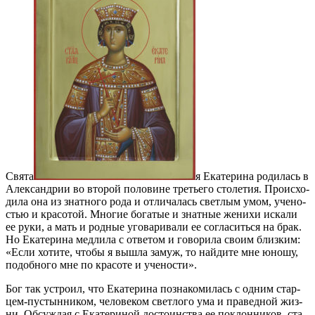
Свя­та
я Ека­те­ри­на ро­ди­лась в
Алек­сан­дрии во вто­рой по­ло­вине тре­тье­го сто­ле­тия. Про­ис­хо­
ди­ла она из знат­но­го ро­да и от­ли­ча­лась свет­лым умом, уче­но­
стью и кра­со­той. Мно­гие бо­га­тые и знат­ные же­ни­хи ис­ка­ли
ее ру­ки, а мать и род­ные уго­ва­ри­ва­ли ее со­гла­сить­ся на брак.
Но Ека­те­ри­на мед­ли­ла с от­ве­том и го­во­ри­ла сво­им близ­ким:
«Ес­ли хо­ти­те, чтобы я вы­шла за­муж, то най­ди­те мне юно­шу,
по­доб­но­го мне по кра­со­те и уче­но­сти».
Бог так устро­ил, что Ека­те­ри­на по­зна­ко­ми­лась с од­ним стар­
цем-пу­стын­ни­ком, че­ло­ве­ком свет­ло­го ума и пра­вед­ной жиз­
ни. Об­суж­дая с Ека­те­ри­ной до­сто­ин­ства ее по­клон­ни­ков, ста­