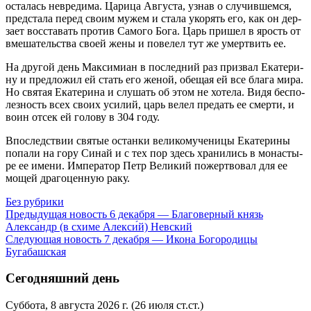
оста­лась невре­ди­ма. Ца­ри­ца Ав­гу­ста, узнав о слу­чив­шем­ся,
пред­ста­ла пе­ред сво­им му­жем и ста­ла уко­рять его, как он дер­
за­ет вос­ста­вать про­тив Са­мо­го Бо­га. Царь при­шел в ярость от
вме­ша­тель­ства сво­ей же­ны и по­ве­лел тут же умерт­вить ее.
На дру­гой день Мак­си­ми­ан в по­след­ний раз при­звал Ека­те­ри­
ну и пред­ло­жил ей стать его же­ной, обе­щая ей все бла­га ми­ра.
Но свя­тая Ека­те­ри­на и слу­шать об этом не хо­те­ла. Ви­дя бес­по­
лез­ность всех сво­их уси­лий, царь ве­лел пре­дать ее смер­ти, и
во­ин от­сек ей го­ло­ву в 304 го­ду.
Впо­след­ствии свя­тые остан­ки ве­ли­ко­му­че­ни­цы Ека­те­ри­ны
по­па­ли на го­ру Си­най и с тех пор здесь хра­ни­лись в мо­на­сты­
ре ее име­ни. Им­пе­ра­тор Петр Ве­ли­кий по­жерт­во­вал для ее
мо­щей дра­го­цен­ную ра­ку.
Без рубрики
Предыдущая новость
6 декабря — Благоверный князь
Алекса́ндр (в схиме Алекси́й) Невский
Следующая новость
7 декабря — Икона Богородицы
Бугабашская
Сегодняшний день
Суббота, 8 августа 2026 г.
(26 июля ст.ст.)