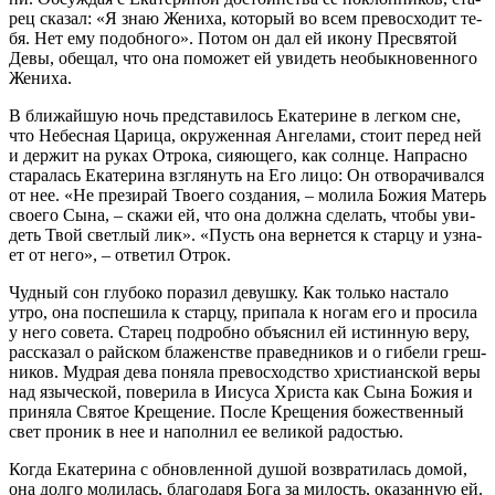
рец ска­зал: «Я знаю Же­ни­ха, ко­то­рый во всем пре­вос­хо­дит те­
бя. Нет ему по­доб­но­го». По­том он дал ей ико­ну Пре­свя­той
Де­вы, обе­щал, что она по­мо­жет ей уви­деть необык­но­вен­но­го
Же­ни­ха.
В бли­жай­шую ночь пред­ста­ви­лось Ека­те­рине в лег­ком сне,
что Небес­ная Ца­ри­ца, окру­жен­ная Ан­ге­ла­ми, сто­ит пе­ред ней
и дер­жит на ру­ках От­ро­ка, си­я­ю­ще­го, как солн­це. На­прас­но
ста­ра­лась Ека­те­ри­на взгля­нуть на Его ли­цо: Он от­во­ра­чи­вал­ся
от нее. «Не пре­зи­рай Тво­е­го со­зда­ния, – мо­ли­ла Бо­жия Ма­терь
сво­е­го Сы­на, – ска­жи ей, что она долж­на сде­лать, чтобы уви­
деть Твой свет­лый лик». «Пусть она вер­нет­ся к стар­цу и узна­
ет от него», – от­ве­тил От­рок.
Чуд­ный сон глу­бо­ко по­ра­зил де­вуш­ку. Как толь­ко на­ста­ло
утро, она по­спе­ши­ла к стар­цу, при­па­ла к но­гам его и про­си­ла
у него со­ве­та. Ста­рец по­дроб­но объ­яс­нил ей ис­тин­ную ве­ру,
рас­ска­зал о рай­ском бла­жен­стве пра­вед­ни­ков и о ги­бе­ли греш­
ни­ков. Муд­рая де­ва по­ня­ла пре­вос­ход­ство хри­сти­ан­ской ве­ры
над язы­че­ской, по­ве­ри­ла в Иису­са Хри­ста как Сы­на Бо­жия и
при­ня­ла Свя­тое Кре­ще­ние. По­сле Кре­ще­ния бо­же­ствен­ный
свет про­ник в нее и на­пол­нил ее ве­ли­кой ра­до­стью.
Ко­гда Ека­те­ри­на с об­нов­лен­ной ду­шой воз­вра­ти­лась до­мой,
она дол­го мо­ли­лась, бла­го­да­ря Бо­га за ми­лость, ока­зан­ную ей.