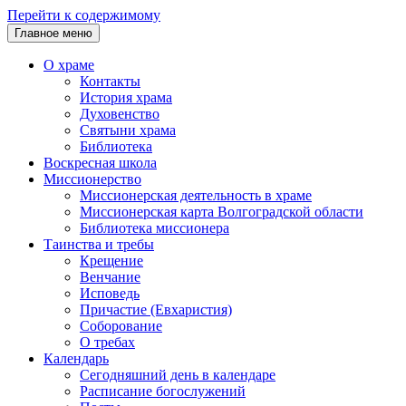
Перейти к содержимому
Главное меню
О храме
Контакты
История храма
Духовенство
Святыни храма
Библиотека
Воскресная школа
Миссионерство
Миссионерская деятельность в храме
Миссионерская карта Волгоградской области
Библиотека миссионера
Таинства и требы
Крещение
Венчание
Исповедь
Причастие (Евхаристия)
Соборование
О требах
Календарь
Сегодняшний день в календаре
Расписание богослужений