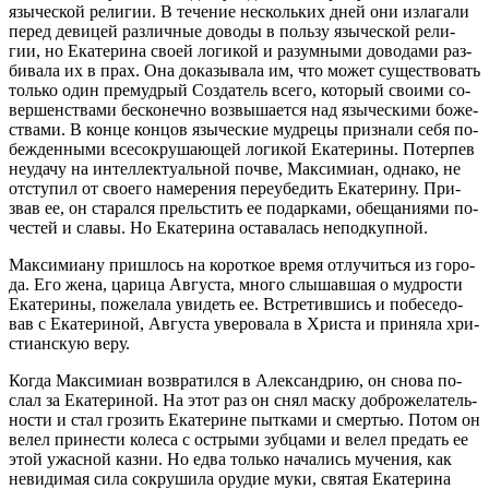
язы­че­ской ре­ли­гии. В те­че­ние несколь­ких дней они из­ла­га­ли
пе­ред де­ви­цей раз­лич­ные до­во­ды в поль­зу язы­че­ской ре­ли­
гии, но Ека­те­ри­на сво­ей ло­ги­кой и ра­зум­ны­ми до­во­да­ми раз­
би­ва­ла их в прах. Она до­ка­зы­ва­ла им, что мо­жет су­ще­ство­вать
толь­ко один пре­муд­рый Со­зда­тель все­го, ко­то­рый сво­и­ми со­
вер­шен­ства­ми бес­ко­неч­но воз­вы­ша­ет­ся над язы­че­ски­ми бо­же­
ства­ми. В кон­це кон­цов язы­че­ские муд­ре­цы при­зна­ли се­бя по­
беж­ден­ны­ми все­со­кру­ша­ю­щей ло­ги­кой Ека­те­ри­ны. По­тер­пев
неуда­чу на ин­тел­лек­ту­аль­ной поч­ве, Мак­си­ми­ан, од­на­ко, не
от­сту­пил от сво­е­го на­ме­ре­ния пе­ре­убе­дить Ека­те­ри­ну. При­
звав ее, он ста­рал­ся пре­льстить ее по­дар­ка­ми, обе­ща­ни­я­ми по­
че­стей и сла­вы. Но Ека­те­ри­на оста­ва­лась непод­куп­ной.
Мак­си­ми­а­ну при­шлось на ко­рот­кое вре­мя от­лу­чить­ся из го­ро­
да. Его же­на, ца­ри­ца Ав­гу­ста, мно­го слы­шав­шая о муд­ро­сти
Ека­те­ри­ны, по­же­ла­ла уви­деть ее. Встре­тив­шись и по­бе­се­до­
вав с Ека­те­ри­ной, Ав­гу­ста уве­ро­ва­ла в Хри­ста и при­ня­ла хри­
сти­ан­скую ве­ру.
Ко­гда Мак­си­ми­ан воз­вра­тил­ся в Алек­сан­дрию, он сно­ва по­
слал за Ека­те­ри­ной. На этот раз он снял мас­ку доб­ро­же­ла­тель­
но­сти и стал гро­зить Ека­те­рине пыт­ка­ми и смер­тью. По­том он
ве­лел при­не­сти ко­ле­са с ост­ры­ми зуб­ца­ми и ве­лел пре­дать ее
этой ужас­ной каз­ни. Но ед­ва толь­ко на­ча­лись му­че­ния, как
неви­ди­мая си­ла со­кру­ши­ла ору­дие му­ки, свя­тая Ека­те­ри­на