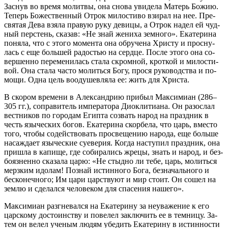
За­снув во вре­мя мо­лит­вы, она сно­ва уви­де­ла Ма­терь Бо­жию.
Те­перь Бо­же­ствен­ный От­рок ми­ло­сти­во взи­рал на нее. Пре­
свя­тая Де­ва взя­ла пра­вую ру­ку де­ви­цы, а От­рок на­дел ей чуд­
ный пер­стень, ска­зав: «Не знай же­ни­ха зем­но­го». Ека­те­ри­на
по­ня­ла, что с это­го мо­мен­та она об­ру­че­на Хри­сту и просну­
лась с еще боль­шей ра­до­стью на серд­це. По­сле это­го она со­
вер­шен­но пе­ре­ме­ни­лась ста­ла скром­ной, крот­кой и ми­ло­сти­
вой. Она ста­ла ча­сто мо­лить­ся Бо­гу, про­ся ру­ко­вод­ства и по­
мо­щи. Од­на цель во­оду­шев­ля­ла ее: жить для Хри­ста.
В ско­ром вре­ме­ни в Алек­сан­дрию при­был Мак­си­ми­ан (286–
305 гг.), со­пра­ви­тель им­пе­ра­то­ра Дио­кли­ти­а­на. Он разо­слал
вест­ни­ков по го­ро­дам Егип­та со­звать на­род на празд­ник в
честь язы­че­ских бо­гов. Ека­те­ри­на скор­бе­ла, что царь, вме­сто
то­го, чтобы со­дей­ство­вать про­све­ще­нию на­ро­да, еще боль­ше
на­саж­да­ет язы­че­ские суе­ве­рия. Ко­гда на­сту­пил празд­ник, она
при­шла в ка­пи­ще, где со­би­ра­лись жре­цы, знать и на­род, и без­
бо­яз­нен­но ска­за­ла ца­рю: «Не стыд­но ли те­бе, царь, мо­лить­ся
мерз­ким идо­лам! По­знай ис­тин­но­го Бо­га, без­на­чаль­но­го и
бес­ко­неч­но­го; Им ца­ри цар­ству­ют и мир сто­ит. Он со­шел на
зем­лю и сде­лал­ся че­ло­ве­ком для спа­се­ния на­ше­го».
Мак­си­ми­ан раз­гне­вал­ся на Ека­те­ри­ну за неува­же­ние к его
цар­ско­му до­сто­ин­ству и по­ве­лел за­клю­чить ее в тем­ни­цу. За­
тем он ве­лел уче­ным лю­дям убе­дить Ека­те­ри­ну в ис­тин­но­сти