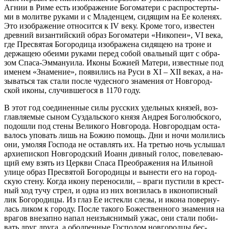
Аг­нии в Ри­ме есть изо­бра­же­ние Бо­го­ма­те­ри с рас­про­стер­ты­
ми в мо­лит­ве ру­ка­ми и с Мла­ден­цем, си­дя­щим на Ее ко­ле­нях.
Это изо­бра­же­ние от­но­сит­ся к IV ве­ку. Кро­ме то­го, из­ве­стен
древ­ний ви­зан­тий­ский об­раз Бо­го­ма­те­ри «Ни­ко­пеи», VI ве­ка,
где Пре­свя­тая Бо­го­ро­ди­ца изо­бра­же­на си­дя­щею на троне и
дер­жа­щею обе­и­ми ру­ка­ми пе­ред со­бой оваль­ный щит с об­ра­
зом Спа­са-Эм­ма­ну­и­ла. Ико­ны Бо­жи­ей Ма­те­ри, из­вест­ные под
име­нем «Зна­ме­ние», по­яви­лись на Ру­си в XI – XII ве­ках, а на­
зы­вать­ся так ста­ли по­сле чу­дес­но­го зна­ме­ния от Нов­го­род­
ской ико­ны, слу­чив­ше­го­ся в 1170 го­ду.
В этот год со­еди­нен­ные си­лы рус­ских удель­ных кня­зей, воз­
глав­ля­е­мые сы­ном Суз­даль­ско­го кня­зя Ан­дрея Бо­го­люб­ско­го,
по­до­шли под сте­ны Ве­ли­ко­го Нов­го­ро­да. Нов­го­род­цам оста­
ва­лось упо­вать лишь на Бо­жию по­мощь. Дни и но­чи мо­ли­лись
они, умо­ляя Гос­по­да не остав­лять их. На тре­тью ночь услы­шал
ар­хи­епи­скоп Нов­го­род­ский Иоанн див­ный го­лос, по­веле­ва­ю­
щий ему взять из Церк­ви Спа­са Пре­об­ра­же­ния на Ильи­ной
ули­це об­раз Пре­свя­той Бо­го­ро­ди­цы и вы­не­сти его на го­род­
скую сте­ну. Ко­гда ико­ну пе­ре­но­си­ли, – вра­ги пу­сти­ли в крест­
ный ход ту­чу стрел, и од­на из них вон­зи­лась в ико­но­пис­ный
лик Бо­го­ро­ди­цы. Из глаз Ее ис­тек­ли сле­зы, и ико­на по­вер­ну­
лась ли­ком к го­ро­ду. По­сле та­ко­го Бо­же­ствен­но­го зна­ме­ния на
вра­гов вне­зап­но на­пал неизъ­яс­ни­мый ужас, они ста­ли по­би­
вать друг дру­га, а обод­рен­ные Гос­по­дом нов­го­род­цы бес­