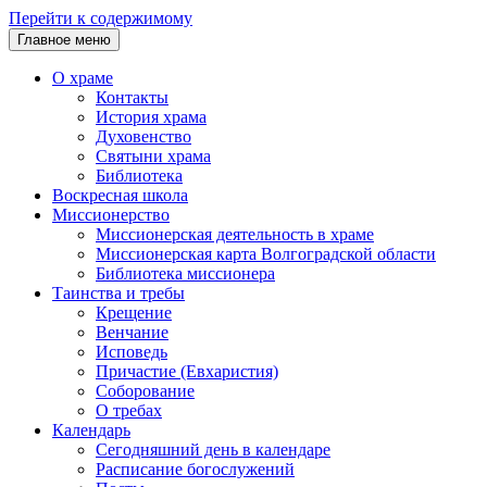
Перейти к содержимому
Главное меню
О храме
Контакты
История храма
Духовенство
Святыни храма
Библиотека
Воскресная школа
Миссионерство
Миссионерская деятельность в храме
Миссионерская карта Волгоградской области
Библиотека миссионера
Таинства и требы
Крещение
Венчание
Исповедь
Причастие (Евхаристия)
Соборование
О требах
Календарь
Сегодняшний день в календаре
Расписание богослужений