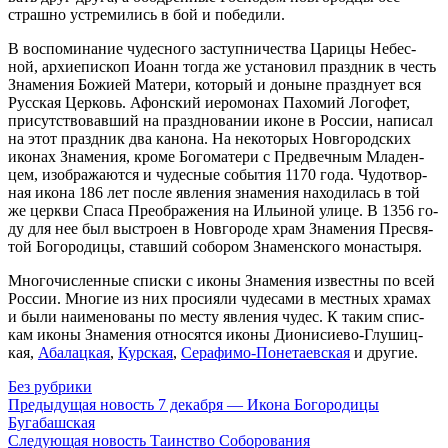
страш­но устре­ми­лись в бой и по­бе­ди­ли.
В вос­по­ми­на­ние чу­дес­но­го за­ступ­ни­че­ства Ца­ри­цы Небес­
ной, ар­хи­епи­скоп Иоанн то­гда же уста­но­вил празд­ник в честь
Зна­ме­ния Бо­жи­ей Ма­те­ри, ко­то­рый и до­ныне празд­ну­ет вся
Рус­ская Цер­ковь. Афон­ский иеро­мо­нах Па­хо­мий Ло­го­фет,
при­сут­ство­вав­ший на празд­но­ва­нии иконе в Рос­сии, на­пи­сал
на этот празд­ник два ка­но­на. На неко­то­рых Нов­го­род­ских
ико­нах Зна­ме­ния, кро­ме Бо­го­ма­те­ри с Пред­веч­ным Мла­ден­
цем, изо­бра­жа­ют­ся и чу­дес­ные со­бы­тия 1170 го­да. Чу­до­твор­
ная ико­на 186 лет по­сле яв­ле­ния зна­ме­ния на­хо­ди­лась в той
же церк­ви Спа­са Пре­об­ра­же­ния на Ильи­ной ули­це. В 1356 го­
ду для нее был вы­стро­ен в Нов­го­ро­де храм Зна­ме­ния Пре­свя­
той Бо­го­ро­ди­цы, став­ший со­бо­ром Зна­мен­ско­го мо­на­сты­ря.
Мно­го­чис­лен­ные спис­ки с ико­ны Зна­ме­ния из­вест­ны по всей
Рос­сии. Мно­гие из них про­си­я­ли чу­де­са­ми в мест­ных хра­мах
и бы­ли на­име­но­ва­ны по ме­сту яв­ле­ния чу­дес. К та­ким спис­
кам ико­ны Зна­ме­ния от­но­сят­ся ико­ны Ди­о­ни­си­е­во-Глу­шиц­
кая,
Аба­лац­кая
,
Кур­ская
,
Се­ра­фи­мо-По­не­та­ев­ская
и дру­гие.
Без рубрики
Предыдущая новость
7 декабря — Икона Богородицы
Бугабашская
Следующая новость
Таинство Соборования