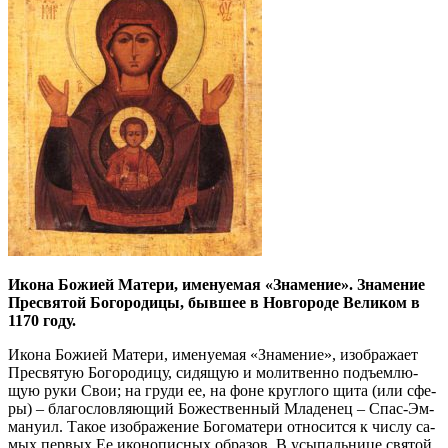
Ико­на Бо­жи­ей Ма­те­ри, име­ну­е­мая «Зна­ме­ние». Зна­ме­ние
Пре­свя­той Бо­го­ро­ди­цы, быв­шее в Нов­го­ро­де Ве­ли­ком в
1170 го­ду.
Ико­на Бо­жи­ей Ма­те­ри, име­ну­е­мая «Зна­ме­ние», изо­бра­жа­ет
Пре­свя­тую Бо­го­ро­ди­цу, си­дя­щую и мо­лит­вен­но подъ­ем­лю­
щую ру­ки Свои; на гру­ди ее, на фоне круг­ло­го щи­та (или сфе­
ры) – бла­го­слов­ля­ю­щий Бо­же­ствен­ный Мла­де­нец – Спас-Эм­
ма­ну­ил. Та­кое изо­бра­же­ние Бо­го­ма­те­ри от­но­сит­ся к чис­лу са­
мых пер­вых Ее ико­но­пис­ных об­ра­зов. В усы­паль­ни­це свя­той