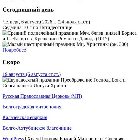
Сегодняшний день
Четверг, 6 августа 2026 г.
(24 июля ст.ст.)
Седмица 10-я по Пятидесятнице
Мчч. блгвв. князей Бориса
и Глеба, во св. Крещении Романа и Давида (1015)
Мц. Христины (ок. 300)
Подробнее
Скоро
19 августа
(6 августа ст.ст.)
Преображение Господа Бога и
Спаса нашего Иисуса Христа
Русская Православная Церковь (МП)
Волгоградская митрополия
Калачевская епархия
Волго-Ахтубинское благочиние
WordPress
|
Храм Покрова Божией Матери р. п. Средняя