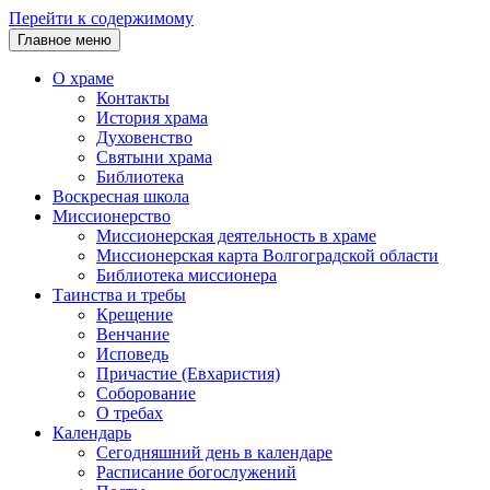
Перейти к содержимому
Главное меню
О храме
Контакты
История храма
Духовенство
Святыни храма
Библиотека
Воскресная школа
Миссионерство
Миссионерская деятельность в храме
Миссионерская карта Волгоградской области
Библиотека миссионера
Таинства и требы
Крещение
Венчание
Исповедь
Причастие (Евхаристия)
Соборование
О требах
Календарь
Сегодняшний день в календаре
Расписание богослужений