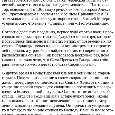
На се­ве­ро-во­сточ­ном склоне Свя­той Афон­ской Го­ры, на от­
вес­ной ска­ле у са­мо­го мо­ря на­хо­дит­ся мо­на­стырь Пан­то­кра­
тор, ос­но­ван­ный в 1361 го­ду гре­че­ским им­пе­ра­то­ром Алек­се­
ем Стра­то­пе­дар­хом и бра­том его Иоан­ном При­ми­ки­ри­ем. В
этом мо­на­сты­ре хра­нит­ся чу­до­твор­ная ико­на Бо­жи­ей Ма­те­ри
«Ге­рон­тис­са», что зна­чит «Ста­ри­ца» или «На­сто­я­тель­ни­ца».
Со­глас­но древ­не­му пре­да­нию, пер­вое чу­до от этой ико­ны про­
изо­шло во вре­мя стро­и­тель­ства бу­ду­ще­го мо­на­сты­ря, ко­то­рое
про­во­ди­лось при­мер­но в пя­ти­стах мет­рах от совре­мен­ных по­
стро­ек. Од­на­жды но­чью и ико­на, и все ин­стру­мен­ты стро­и­те­
лей про­па­ли, а утром бы­ли най­де­ны на ме­сте совре­мен­но­го
рас­по­ло­же­ния оби­те­ли. Так по­вто­ря­лось несколь­ко раз, по­ка
на­ко­нец не ста­ло яс­но, что Са­ма Пре­свя­тая Вла­ды­чи­ца из­би­
ра­ет имен­но то ме­сто для устрой­ства Сво­ей оби­те­ли.
В дру­гое вре­мя в мо­на­сты­ре был бли­зок к кон­чине ее ста­рец-
игу­мен. По­лу­чив от­кро­ве­ние о сво­ем ско­ром от­ше­ствии, он
же­лал пе­ред смер­тью при­ча­стить­ся Свя­тых Хри­сто­вых Тайн и
сми­рен­но про­сил слу­жа­ще­го свя­щен­ни­ка по­спе­шить с со­вер­
ше­ни­ем Бо­же­ствен­ной ли­тур­гии. Од­на­ко тот не внял прось­бе
стар­ца. То­гда от на­хо­див­шей­ся в ал­та­ре чу­до­твор­ной ико­ны
по­слы­шал­ся гроз­ный глас, по­велев­ший свя­щен­ни­ку немед­
лен­но ис­пол­нить же­ла­ние игу­ме­на. Он при­ча­стил уми­рав­ше­
го и тот сра­зу же мир­но ото­шел ко Гос­по­ду. Имен­но по­сле это­
го чу­да ико­на, как по­кро­ви­тель­ству­ю­щая стар­че­ству, и по­лу­