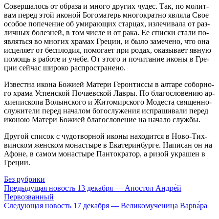
Со­вер­ша­лось от об­ра­за и мно­го дру­гих чу­дес. Так, по мо­лит­
вам пе­ред этой ико­ной Бо­го­ма­терь мно­го­крат­но яв­ля­ла Свое
осо­бое по­пе­че­ние об уми­ра­ю­щих стар­цах, из­ле­чи­ва­ла от раз­
лич­ных бо­лез­ней, в том чис­ле и от ра­ка. Ее спис­ки ста­ли по­
яв­лять­ся во мно­гих хра­мах Гре­ции, и бы­ло за­ме­че­но, что она
ис­це­ля­ет от бес­пло­дия, по­мо­га­ет при ро­дах, ока­зы­ва­ет яв­ную
по­мощь в ра­бо­те и уче­бе. От это­го и по­чи­та­ние ико­ны в Гре­
ции сей­час ши­ро­ко рас­про­стра­не­но.
Из­вест­на ико­на Бо­жи­ей Ма­те­ри Ге­рон­тис­сы в ал­та­ре со­бор­но­
го хра­ма Успен­ской По­ча­ев­ской Лав­ры. По бла­го­сло­ве­нию ар­
хи­епи­ско­па Во­лын­ско­го и Жи­то­мир­ско­го Мо­де­ста свя­щен­но­
слу­жи­те­ли пе­ред на­ча­лом бо­го­слу­же­ния ис­пра­ши­ва­ли пе­ред
ико­ною Ма­те­ри Бо­жи­ей бла­го­сло­ве­ние на на­ча­ло служ­бы.
Дру­гой спи­сок с чу­до­твор­ной ико­ны на­хо­дит­ся в Но­во-Тих­
вин­ском жен­ском мо­на­сты­ре в Ека­те­рин­бур­ге. На­пи­сан он на
Афоне, в са­мом мо­на­сты­ре Пан­то­кра­тор, а ри­зой укра­шен в
Гре­ции.
Без рубрики
Предыдущая новость
13 декабря — Апостол Андре́й
Первозванный
Следующая новость
17 декабря — Великомученица Варва́ра