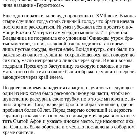
чи­ла на­зва­ние «Ге­рон­тис­са».
Еще од­но по­ра­зи­тель­ное чу­до про­изо­шло в XVII ве­ке. В мо­на­
сты­ре слу­чил­ся то­гда столь силь­ный го­лод, что бра­тия на­ча­ла
по­сте­пен­но рас­хо­дить­ся. Игу­мен убеж­дал всех про­сить о по­
мо­щи Бо­жию Ма­терь и сам усерд­но мо­лил­ся. И Пре­свя­тая
Вла­ды­чи­ца не по­сра­ми­ла его упо­ва­ния! Од­на­жды утром бра­
тья за­ме­ти­ли, что из кла­до­вой, где на­хо­ди­лись в то вре­мя
лишь пу­стые со­су­ды, льет­ся елей. Вой­дя внутрь, они бы­ли по­
ра­же­ны: из од­но­го кув­ши­на, со­хра­ня­ю­ще­го­ся, как го­во­рят, до
сих пор, мас­ло непре­рыв­но ли­лось через край. Ино­ки воз­бла­
го­да­ри­ли Пре­свя­тую За­ступ­ни­цу за ско­рую по­мощь, а в па­
мять это­го со­бы­тия на иконе был изо­бра­жен кув­шин с пе­ре­ли­
ва­ю­щим­ся через край еле­ем.
Позд­нее, во вре­мя на­па­де­ния са­ра­цин, слу­чи­лось сле­ду­ю­щее:
один из них хо­тел бы­ло рас­ко­лоть ико­ну на ча­сти, чтобы ко­
щун­ствен­но рас­ку­рить свою труб­ку, но в то же мгно­ве­ние ли­
шил­ся зре­ния. То­гда вар­ва­ры бро­си­ли об­раз в ко­ло­дец, где он
пре­бы­вал бо­лее 80 лет. Пе­ред смер­тью ослеп­ший за дер­зость
са­ра­цин рас­ка­ял­ся и за­по­ве­дал сво­им до­мо­чад­цам вновь по­се­
тить Свя­той Афон и ука­зать ино­кам ме­сто, где на­хо­дит­ся ико­
на. Свя­ты­ня бы­ла об­ре­те­на и с че­стью по­став­ле­на в со­бор­ном
хра­ме оби­те­ли.