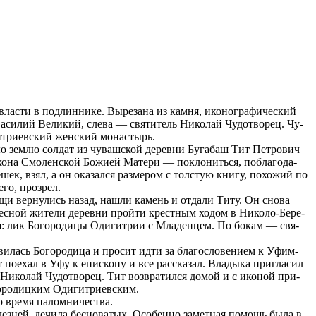
а­сти в под­лин­ни­ке. Вы­ре­за­на из кам­ня, ико­но­гра­фи­че­ский
­си­лий Ве­ли­кий, сле­ва — свя­ти­тель Ни­ко­лай Чу­до­тво­рец. Чу­
ит­ри­ев­ский жен­ский мо­на­стырь.
ую зем­лю сол­дат из чу­ваш­ской де­рев­ни Бу­га­баш Тит Пет­ро­вич
ко­на Смо­лен­ской Бо­жи­ей Ма­те­ри — по­кло­нить­ся, по­бла­го­да­
­шек, взял, а он ока­зал­ся раз­ме­ром с тол­стую кни­гу, по­хо­жий по
его, про­зрел.
щи вер­ну­лись на­зад, на­шли ка­мень и от­да­ли Ти­ту. Он сно­ва
ес­ной жи­те­ли де­рев­ни прой­ти крест­ным хо­дом в Ни­ко­ло-Бе­ре­
ся: лик Бо­го­ро­ди­цы Оди­гит­рии с Мла­ден­цем. По бо­кам — свя­
и­лась Бо­го­ро­ди­ца и про­сит ид­ти за бла­го­сло­ве­ни­ем к Уфим­
 по­ехал в Уфу к епи­ско­пу и все рас­ска­зал. Вла­ды­ка при­гла­сил
и Ни­ко­лай Чу­до­тво­рец. Тит воз­вра­тил­ся до­мой и с ико­ной при­
­ро­диц­ким Оди­гит­ри­ев­ским.
 вре­мя па­лом­ни­че­ства.
ез­ней, ле­чи­ла бес­но­ва­тых. Осо­бен­но за­мет­ная по­мощь бы­ла в