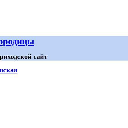
городицы
риходской сайт
шская