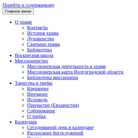
Перейти к содержимому
Главное меню
О храме
Контакты
История храма
Духовенство
Святыни храма
Библиотека
Воскресная школа
Миссионерство
Миссионерская деятельность в храме
Миссионерская карта Волгоградской области
Библиотека миссионера
Таинства и требы
Крещение
Венчание
Исповедь
Причастие (Евхаристия)
Соборование
О требах
Календарь
Сегодняшний день в календаре
Расписание богослужений