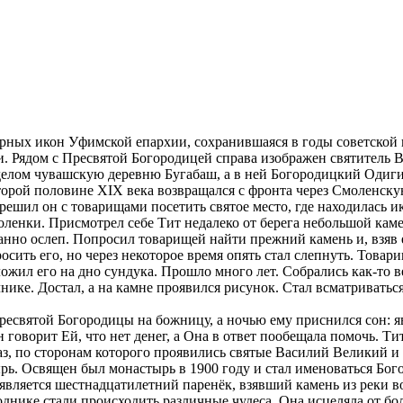
р­ных икон Уфим­ской епар­хии, со­хра­нив­ша­я­ся в го­ды со­вет­ской вл
Ря­дом с Пре­свя­той Бо­го­ро­ди­цей спра­ва изо­бра­жен свя­ти­тель Ва
де­лом чу­ваш­скую де­рев­ню Бу­га­баш, а в ней Бо­го­ро­диц­кий Оди­г
вто­рой по­ло­вине XIX ве­ка воз­вра­щал­ся с фрон­та через Смо­лен­ск
ре­шил он с то­ва­ри­ща­ми по­се­тить свя­тое ме­сто, где на­хо­ди­лась и
­лен­ки. При­смот­рел се­бе Тит неда­ле­ко от бе­ре­га неболь­шой ка­ме
дан­но ослеп. По­про­сил то­ва­ри­щей най­ти преж­ний ка­мень и, взяв 
­сить его, но через неко­то­рое вре­мя опять стал слеп­нуть. То­ва­ри­
ло­жил его на дно сун­ду­ка. Про­шло мно­го лет. Со­бра­лись как-то в
ни­ке. До­стал, а на камне про­явил­ся ри­су­нок. Стал всмат­ри­вать­
е­свя­той Бо­го­ро­ди­цы на бож­ни­цу, а но­чью ему при­снил­ся сон: яв
 го­во­рит Ей, что нет де­нег, а Она в от­вет по­обе­ща­ла по­мочь. Тит
раз, по сто­ро­нам ко­то­ро­го про­яви­лись свя­тые Ва­си­лий Ве­ли­кий 
тырь. Освя­щен был мо­на­стырь в 1900 го­ду и стал име­но­вать­ся Бо­го
­ля­ет­ся шест­на­дца­ти­лет­ний па­ре­нёк, взяв­ший ка­мень из ре­ки во
­ке ста­ли про­ис­хо­дить раз­лич­ные чу­де­са. Она ис­це­ля­ла от бо­л