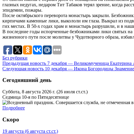
глаз­ных неду­гах, неда­ром Тит Та­ба­ков те­рял зре­ние, ко­гда рас­с
эпи­де­мии, по­жа­ры.
По­сле ок­тябрь­ско­го пе­ре­во­ро­та мо­на­стырь за­кры­ли. Без­бож­н
кир­пи­ча­ми ка­мен­ные ли­ки, вы­ко­ло­ли им гла­за. Вы­крал из под­ва
гих ме­стах. В 50-х го­дах храм и мо­на­стырь раз­ру­ши­ли, и в на­ш
В по­след­ние го­ды ис­пор­чен­ные без­бож­ни­ка­ми ли­ки свя­тых на 
жиз­нен­но­го пу­ти по­сле мо­лит­вы у Чу­до­твор­но­го об­ра­за, из­б
Без рубрики
Предыдущая новость
7 декабря — Великомученица Екатерина 
Следующая новость
10 декабря — Икона Богородицы Знамени
Сегодняшний день
Суббота, 8 августа 2026 г.
(26 июля ст.ст.)
Седмица 10-я по Пятидесятнице
Подробнее
Скоро
19 августа
(6 августа ст.ст.)