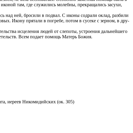
 ико­ной там, где слу­жи­лись мо­леб­ны, пре­кра­ща­лись за­су­хи,
шись над ней, бро­си­ли в под­вал. С ико­ны со­дра­ли оклад, раз­би­ли
­вых. Ико­ну пря­та­ли в по­гре­бе, по­том в су­се­ке с зер­ном, в дру­
ель­ства ис­це­ле­ния лю­дей от сле­по­ты, устро­е­ния даль­ней­ше­го
и­де­тельств. Всем по­да­ет по­мощь Ма­терь Бо­жия.
а, иереев Никомидийских (ок. 305)