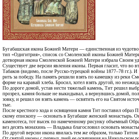
Бу­га­баш­ская ико­на Бо­жи­ей Ма­те­ри — един­ствен­ная из чу­до­тво
тип «Оди­гит­рия», спи­сок со Смо­лен­ской ико­ны Бо­жи­ей Ма­те­ри. 
до­твор­ная ико­на Смо­лен­ской Бо­жи­ей Ма­те­ри из­бра­ла Сво­им у
Су­ще­ству­ет две вер­сии яв­ле­ния ико­ны. Пер­вая гла­сит, что во 
Та­ба­ков (ви­ди­мо, по­сле Рус­ско-ту­рец­кой вой­ны 1877–78 гг.). И 
рить за по­бе­ду. На па­мять ре­ши­ли взять по ка­меш­ку из ре­ки Смо
фор­ме на ка­ра­вай хле­ба. Бро­сил, хо­тел взять дру­гой, но неожи­
По до­ро­ге до­мой, устав нести тя­же­лый ка­мень, Тит ре­шил вы­бро
про­зрел, кам­ня боль­ше не вы­ки­ды­вал, а вер­нув­шись до­мой, по­
зов­ку, и ре­шил он взять ка­мень — освя­тить его на Свя­том ис­точ­
тые.
По­сле крест­но­го хо­да и освя­ще­ния кам­ня Тит по­ста­вил об­раз Пр
ско­му епи­ско­пу — ос­но­вать в Бу­га­ба­ше жен­ский мо­на­стырь. Он
ка­ме­но­те­са, тот вы­сек по на­ме­чен­но­му ри­сун­ку объ­ем­ный Об­
вез де­сять мо­на­хинь — Вла­ды­ка бла­го­сло­вил ос­но­вать мо­на­с
По дру­гой вер­сии ико­на яви­лась тем же об­ра­зом, толь­ко Ти­том яв
От свя­той ико­ны с пер­вых дней ее освя­ще­ния на Ни­коль­ском род­ни