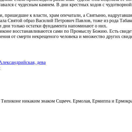
та­вал­ся с чу­дес­ным кам­нем. В дни крест­ных хо­дов с чу­до­твор­ной
и­ки, при­шед­шие к вла­сти, храм опе­ча­та­ли, а Свя­ты­ню, над­ру­гав­
­ла Свя­той об­раз Ва­си­лий Пет­ро­вич Пав­лов, то­же из ро­да Та­ба­ко
и дни толь­ко остат­ки фун­да­мен­та на­по­ми­на­ют о них.
иконе вос­ста­нав­ли­ва­ют­ся са­ми по Про­мыс­лу Бо­жию. Есть сви­де­т
ав­ле­ния от смер­ти некре­ще­но­го че­ло­ве­ка и мно­же­ство дру­гих св
Александрийская, дева
е
Сщмчч. Ермолая, Ермиппа и Ермократ