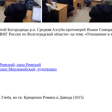
вятой Богородицы р.п. Средняя Ахтуба протоиерей Иоанн Симора
Г России по Волгоградской области» на тему «Отношение и м
Римский, папа Римский
ископ Мирликийский, чудотворец
 Глеба, во св. Крещении Романа и Давида (1015)