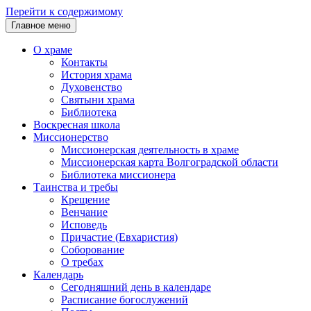
Перейти к содержимому
Главное меню
О храме
Контакты
История храма
Духовенство
Святыни храма
Библиотека
Воскресная школа
Миссионерство
Миссионерская деятельность в храме
Миссионерская карта Волгоградской области
Библиотека миссионера
Таинства и требы
Крещение
Венчание
Исповедь
Причастие (Евхаристия)
Соборование
О требах
Календарь
Сегодняшний день в календаре
Расписание богослужений