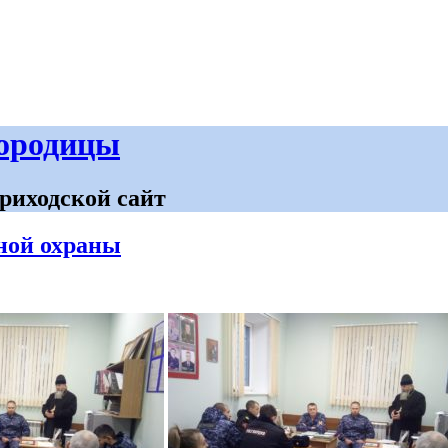
городицы
риходской сайт
ной охраны