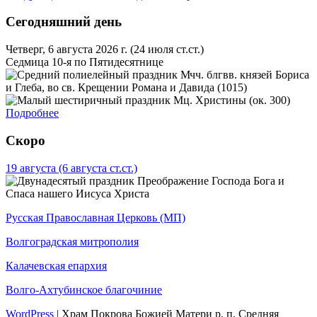
Сегодняшний день
Четверг, 6 августа 2026 г.
(24 июля ст.ст.)
Седмица 10-я по Пятидесятнице
Мчч. блгвв. князей Бориса
и Глеба, во св. Крещении Романа и Давида (1015)
Мц. Христины (ок. 300)
Подробнее
Скоро
19 августа
(6 августа ст.ст.)
Преображение Господа Бога и
Спаса нашего Иисуса Христа
Русская Православная Церковь (МП)
Волгоградская митрополия
Калачевская епархия
Волго-Ахтубинское благочиние
WordPress
|
Храм Покрова Божией Матери р. п. Средняя