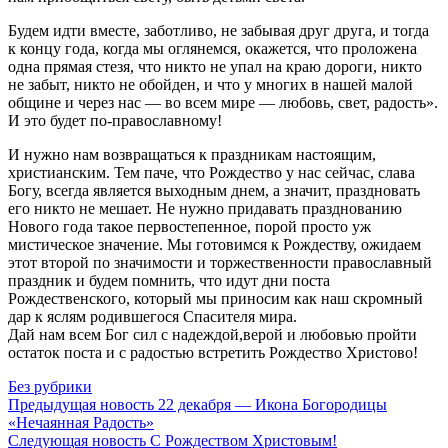
Будем идти вместе, заботливо, не забывая друг друга, и тогда
к концу года, когда мы оглянемся, окажется, что проложена
одна прямая стезя, что никто не упал на краю дороги, никто
не забыт, никто не обойден, и что у многих в нашей малой
общине и через нас — во всем мире — любовь, свет, радость».
И это будет по-православному!
И нужно нам возвращаться к праздникам настоящим,
христианским. Тем паче, что Рождество у нас сейчас, слава
Богу, всегда является выходным днем, а значит, праздновать
его никто не мешает. Не нужно придавать празднованию
Нового года такое первостепенное, порой просто уж
мистическое значение. Мы готовимся к Рождеству, ожидаем
этот второй по значимости и торжественности православный
праздник и будем помнить, что идут дни поста
Рождественского, который мы приносим как наш скромный
дар к яслям родившегося Спасителя мира.
Дай нам всем Бог сил с надеждой,верой и любовью пройти
остаток поста и с радостью встретить Рождество Христово!
Без рубрики
Предыдущая новость
22 декабря — Икона Богородицы
«Нечаянная Радость»
Следующая новость
С Рождеством Христовым!