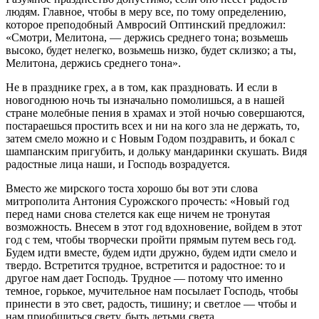
людям. Главное, чтобы в меру все, по тому определению,
которое преподобный Амвросий Оптинский предложил:
«Смотри, Мелитона, — держись среднего тона; возьмешь
высоко, будет нелегко, возьмешь низко, будет склизко; а ты,
Мелитона, держись среднего тона».
Не в празднике грех, а в том, как праздновать. И если в
новогоднюю ночь ты изначально помолишься, а в нашей
стране молебные пения в храмах и этой ночью совершаются,
постараешься простить всех и ни на кого зла не держать, то,
затем смело можно и с Новым Годом поздравить, и бокал с
шампанским пригубить, и дольку мандаринки скушать. Видя
радостные лица наши, и Господь возрадуется.
Вместо же мирского тоста хорошо бы вот эти слова
митрополита Антония Сурожского прочесть: «Новый год
перед нами снова стелется как еще ничем не тронутая
возможность. Внесем в этот год вдохновение, войдем в этот
год с тем, чтобы творчески пройти прямым путем весь год.
Будем идти вместе, будем идти дружно, будем идти смело и
твердо. Встретится трудное, встретится и радостное: то и
другое нам дает Господь. Трудное — потому что именно
темное, горькое, мучительное нам посылает Господь, чтобы
принести в это свет, радость, тишину; и светлое — чтобы и
нам приобщиться свету, быть детьми света.