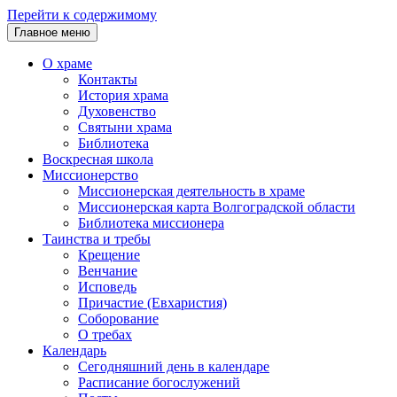
Перейти к содержимому
Главное меню
О храме
Контакты
История храма
Духовенство
Святыни храма
Библиотека
Воскресная школа
Миссионерство
Миссионерская деятельность в храме
Миссионерская карта Волгоградской области
Библиотека миссионера
Таинства и требы
Крещение
Венчание
Исповедь
Причастие (Евхаристия)
Соборование
О требах
Календарь
Сегодняшний день в календаре
Расписание богослужений