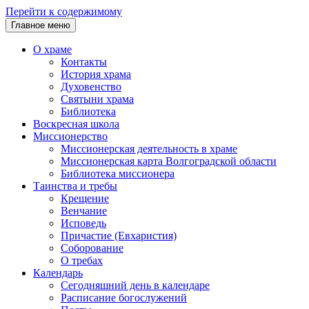
Перейти к содержимому
Главное меню
О храме
Контакты
История храма
Духовенство
Святыни храма
Библиотека
Воскресная школа
Миссионерство
Миссионерская деятельность в храме
Миссионерская карта Волгоградской области
Библиотека миссионера
Таинства и требы
Крещение
Венчание
Исповедь
Причастие (Евхаристия)
Соборование
О требах
Календарь
Сегодняшний день в календаре
Расписание богослужений