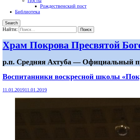
Посты
Рождественский пост
Библиотека
Search
Найти:
Храм Покрова Пресвятой Бо
р.п. Средняя Ахтуба — Официальный п
Воспитанники воскресной школы «Покр
11.01.2019
11.01.2019