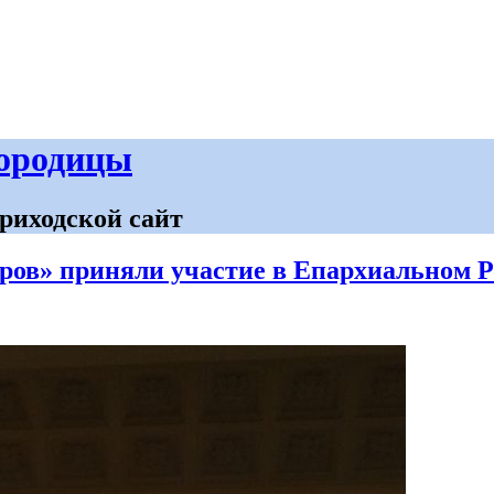
городицы
риходской сайт
ов» приняли участие в Епархиальном Р