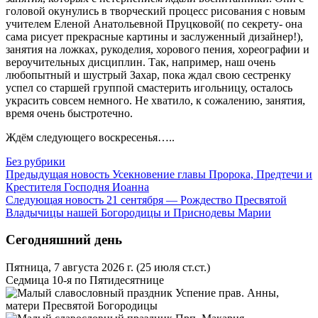
головой окунулись в творческий процесс рисования с новым
учителем Еленой Анатольевной Пруцковой( по секрету- она
сама рисует прекрасные картины и заслуженный дизайнер!),
занятия на ложках, рукоделия, хорового пения, хореографии и
вероучительных дисциплин. Так, например, наш очень
любопытный и шустрый Захар, пока ждал свою сестренку
успел со старшей группой смастерить игольницу, осталось
украсить совсем немного. Не хватило, к сожалению, занятия,
время очень быстротечно.
Ждём следующего воскресенья…..
Без рубрики
Предыдущая новость
Усекновение главы Пророка, Предтечи и
Крестителя Господня Иоанна
Следующая новость
21 сентября — Рождество Пресвятой
Владычицы нашей Богородицы и Приснодевы Марии
Сегодняшний день
Пятница, 7 августа 2026 г.
(25 июля ст.ст.)
Седмица 10-я по Пятидесятнице
Успение прав. Анны,
матери Пресвятой Богородицы