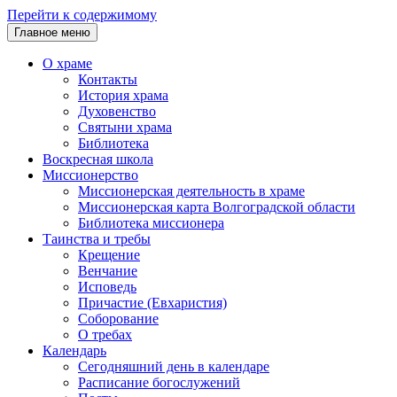
Перейти к содержимому
Главное меню
О храме
Контакты
История храма
Духовенство
Святыни храма
Библиотека
Воскресная школа
Миссионерство
Миссионерская деятельность в храме
Миссионерская карта Волгоградской области
Библиотека миссионера
Таинства и требы
Крещение
Венчание
Исповедь
Причастие (Евхаристия)
Соборование
О требах
Календарь
Сегодняшний день в календаре
Расписание богослужений