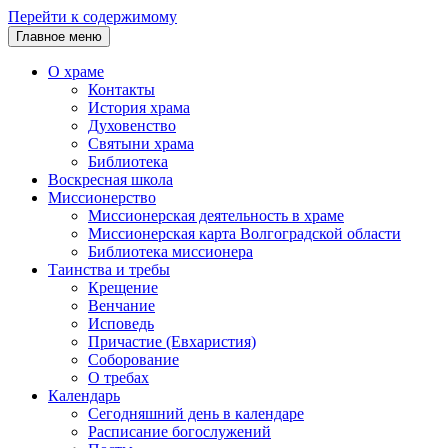
Перейти к содержимому
Главное меню
О храме
Контакты
История храма
Духовенство
Святыни храма
Библиотека
Воскресная школа
Миссионерство
Миссионерская деятельность в храме
Миссионерская карта Волгоградской области
Библиотека миссионера
Таинства и требы
Крещение
Венчание
Исповедь
Причастие (Евхаристия)
Соборование
О требах
Календарь
Сегодняшний день в календаре
Расписание богослужений