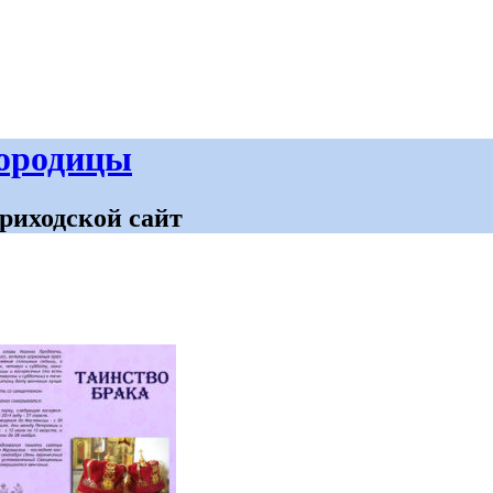
городицы
риходской сайт