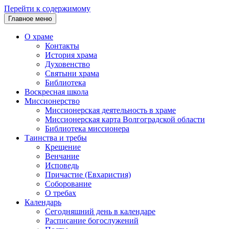
Перейти к содержимому
Главное меню
О храме
Контакты
История храма
Духовенство
Святыни храма
Библиотека
Воскресная школа
Миссионерство
Миссионерская деятельность в храме
Миссионерская карта Волгоградской области
Библиотека миссионера
Таинства и требы
Крещение
Венчание
Исповедь
Причастие (Евхаристия)
Соборование
О требах
Календарь
Сегодняшний день в календаре
Расписание богослужений