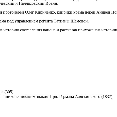
ачевский и Палласовский Иоанн.
и протоиерей Олег Кириченко, клирики храма иереи Андрей П
рама под управлением регента Татианы Шамовой.
в историю составления канона и рассказав прихожанам историч
а (305)
Прп. Германа Аляскинского (1837)