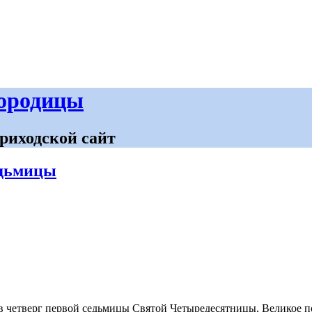
городицы
риходской сайт
едьмицы
, в четверг первой седьмицы Святой Четыредесятницы, Великое п