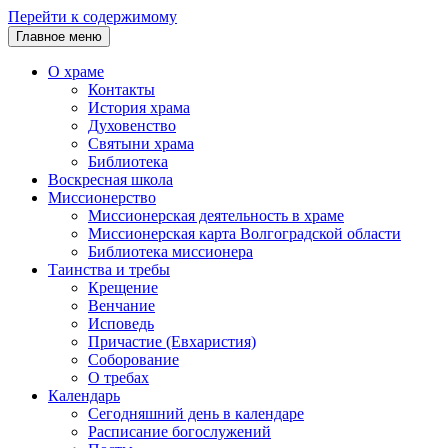
Перейти к содержимому
Главное меню
О храме
Контакты
История храма
Духовенство
Святыни храма
Библиотека
Воскресная школа
Миссионерство
Миссионерская деятельность в храме
Миссионерская карта Волгоградской области
Библиотека миссионера
Таинства и требы
Крещение
Венчание
Исповедь
Причастие (Евхаристия)
Соборование
О требах
Календарь
Сегодняшний день в календаре
Расписание богослужений