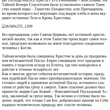
рю Гос­по­да Иису­са Хри­ста с Его уче­ни­ка­ми – апо­сто­ла­ми. На
Тай­ной Ве­че­ри Спа­си­те­лем бы­ло уста­нов­ле­но глав­ное Та­ин­
ство на­шей ве­ры – Та­ин­ство Ев­ха­ри­стии, или При­ча­ще­ния,
во вре­мя ко­то­ро­го все ве­ру­ю­щие под ви­дом хле­ба и ви­на вку­
ша­ют ис­тин­ные Те­ло и Кровь Хри­сто­вы.
Без при­ча­ще­ния, учит Свя­тая Цер­ковь, нет ис­тин­ной хри­сти­
ан­ской жиз­ни, так как в этом Та­ин­стве про­ис­хо­дит са­мое пол­
ное, пре­дель­но воз­мож­ное на зем­ле бла­го­дат­ное со­еди­не­ние
че­ло­ве­ка с Бо­гом.
Тай­ная ве­че­ря бы­ла со­вер­ше­на Хри­стом за день до празд­но­ва­
ния вет­хо­за­вет­ной Пас­хи. Евреи со­вер­ша­ли этот празд­ник в
па­мять о чу­дес­ном ис­хо­де из Егип­та, где они на­хо­ди­лись в
раб­стве в те­че­ние че­ты­рёх­сот лет.
Как и мно­гие дру­гие со­бы­тия вет­хо­за­вет­ной ис­то­рии, празд­
ник иудей­ской Пас­хи имел про­об­ра­зо­ва­тель­ное зна­че­ние. Он
го­то­вил лю­дей к при­ня­тию ис­тин­ной Пас­хи, ис­тин­но­го спа­
се­ния от раб­ства гре­ху и смер­ти. Та­кое спа­се­ние дол­жен был
при­не­сти лю­дям Сын Бо­жий – Но­во­за­вет­ный Пас­халь­ный Аг­
нец, за­клан­ный за гре­хи ми­ра. Так ве­ли­ко и глу­бо­ко бы­ло па­
де­ние лю­дей, что толь­ко Сам Бог, доб­ро­воль­но при­няв на Се­бя
пад­шую че­ло­ве­че­скую при­ро­ду, мог спа­сти че­ло­ве­ка.