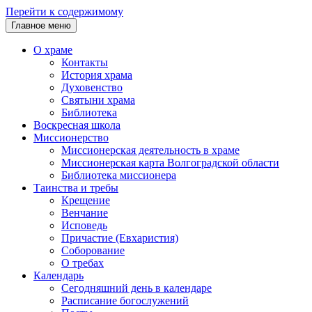
Перейти к содержимому
Главное меню
О храме
Контакты
История храма
Духовенство
Святыни храма
Библиотека
Воскресная школа
Миссионерство
Миссионерская деятельность в храме
Миссионерская карта Волгоградской области
Библиотека миссионера
Таинства и требы
Крещение
Венчание
Исповедь
Причастие (Евхаристия)
Соборование
О требах
Календарь
Сегодняшний день в календаре
Расписание богослужений