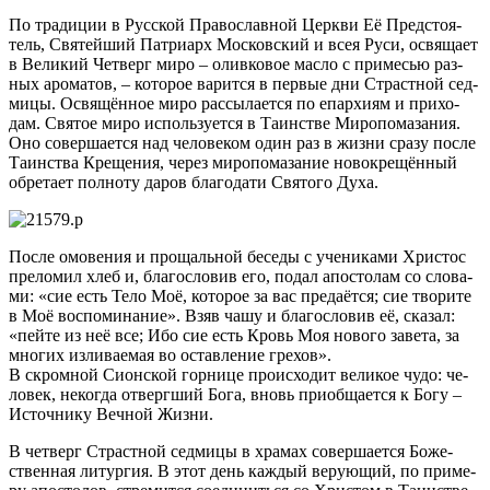
По тра­ди­ции в Рус­ской Пра­во­слав­ной Церк­ви Её Пред­сто­я­
тель, Свя­тей­ший Пат­ри­арх Мос­ков­ский и всея Ру­си, освя­ща­ет
в Ве­ли­кий Чет­верг ми­ро – олив­ко­вое мас­ло с при­ме­сью раз­
ных аро­ма­тов, – ко­то­рое ва­рит­ся в пер­вые дни Страст­ной сед­
ми­цы. Освя­щён­ное ми­ро рас­сы­ла­ет­ся по епар­хи­ям и при­хо­
дам. Свя­тое ми­ро ис­поль­зу­ет­ся в Та­ин­стве Ми­ро­по­ма­за­ния.
Оно со­вер­ша­ет­ся над че­ло­ве­ком один раз в жиз­ни сра­зу по­сле
Та­ин­ства Кре­ще­ния, через ми­ро­по­ма­за­ние но­во­кре­щён­ный
об­ре­та­ет пол­но­ту да­ров бла­го­да­ти Свя­то­го Ду­ха.
По­сле омо­ве­ния и про­щаль­ной бе­се­ды с уче­ни­ка­ми Хри­стос
пре­ло­мил хлеб и, бла­го­сло­вив его, по­дал апо­сто­лам со сло­ва­
ми: «сие есть Те­ло Моё, ко­то­рое за вас пре­да­ёт­ся; сие тво­ри­те
в Моё вос­по­ми­на­ние». Взяв ча­шу и бла­го­сло­вив её, ска­зал:
«пей­те из неё все; Ибо сие есть Кровь Моя но­во­го за­ве­та, за
мно­гих из­ли­ва­е­мая во остав­ле­ние гре­хов».
В скром­ной Си­он­ской гор­ни­це про­ис­хо­дит ве­ли­кое чу­до: че­
ло­век, неко­гда от­верг­ший Бо­га, вновь при­об­ща­ет­ся к Бо­гу –
Ис­точ­ни­ку Веч­ной Жиз­ни.
В чет­верг Страст­ной сед­ми­цы в хра­мах со­вер­ша­ет­ся Бо­же­
ствен­ная ли­тур­гия. В этот день каж­дый ве­ру­ю­щий, по при­ме­