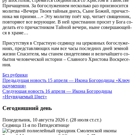
ру апо­сто­лов, стре­мит­ся со­еди­нить­ся со Хри­стом в Та­ин­стве
При­ча­ще­ния. За бо­го­слу­же­ни­ем несколь­ко раз про­из­но­сит­ся
мо­лит­ва «Ве­че­ри Тво­ея тай­ныя днесь, Сыне Бо­жий, при­част­
ни­ка мя при­и­ми…» Эту мо­лит­ву по­ёт хор, чи­та­ет свя­щен­ник,
по­вто­ря­ют все ве­ру­ю­щие. В ней хри­сти­а­нин про­сит у Бо­га со­
де­лать его при­част­ни­ком Тай­ной ве­че­ри, ныне со­вер­ша­ю­щей­
ся в хра­ме…
При­сут­ствуя в Страст­ную сед­ми­цу на цер­ков­ных бо­го­слу­же­
ни­ях, пред­став­ля­ю­щих нам все ча­сы по­след­них дней зем­ной
жиз­ни Спа­си­те­ля, мы ста­нем сви­де­те­ля­ми и ве­ли­чай­ше­го со­
бы­тия че­ло­ве­че­ской ис­то­рии – Слав­но­го Хри­сто­ва Вос­кре­се­
ния.
Без рубрики
Предыдущая новость
15 апреля — Икона Богородицы «Ключ
разумения»
Следующая новость
16 апреля — Икона Богородицы
«Неувядаемый Цвет»
Сегодняшний день
Понедельник, 10 августа 2026 г.
(28 июля ст.ст.)
Седмица 11-я по Пятидесятнице
Смоленской иконы