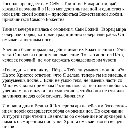
Гос­подь пре­по­да­ет нам Се­бя в Та­ин­стве Ев­ха­ри­стии, дабы
каж­дый ве­ру­ю­щий в Него мог до­стичь глав­ной и един­ствен­
ной це­ли сво­ей жиз­ни – при­об­щить­ся Бо­же­ствен­ной люб­ви,
при­об­щить­ся Са­мо­го Бо­же­ства.
Тай­ная ве­че­ря на­ча­лась с омо­ве­ния. Сын Бо­жий, Тво­рец ми­ра
со­вер­ша­ет об­ряд, ко­то­рый тра­ди­ци­он­но со­вер­ша­ли ра­бы: Он
омы­ва­ет апо­сто­лам но­ги.
Уче­ни­ки бы­ли по­ра­же­ны дей­стви­я­ми их Бо­же­ствен­но­го Учи­
те­ля. Они мол­ча при­ни­ма­ли омо­ве­ние. Толь­ко апо­стол Пётр,
че­ло­век го­ря­чий, не мог сдер­жать овла­дев­ших им чувств.
«Гос­по­ди! – вос­клик­нул Пётр, – Те­бе ли умы­вать мои но­ги?»
На это Хри­стос от­ве­тил: «что Я де­лаю, те­перь ты не зна­ешь, а
ура­зу­ме­ешь по­сле… Ес­ли не умою те­бя, не име­ешь ча­сти со
Мною». Сво­им при­ме­ром Гос­подь по­ка­зал не толь­ко лю­бовь к
уче­ни­кам, но и на­учил их сми­ре­нию – чтобы они не счи­та­ли
за уни­же­ние для се­бя слу­жить ближ­не­му.
И в на­ши дни в Ве­ли­кий Чет­верг за ар­хи­ерей­ским бо­го­слу­же­
ни­ем по­рой со­вер­ша­ет­ся об­ряд омо­ве­ния ног. По окон­ча­нии
Ли­тур­гии при чте­нии Еван­ге­лия об омо­ве­нии ног ар­хи­ерей в
па­мять о сми­рен­ном по­ступ­ке Хри­ста омы­ва­ет но­ги свя­щен­
ни­ков.