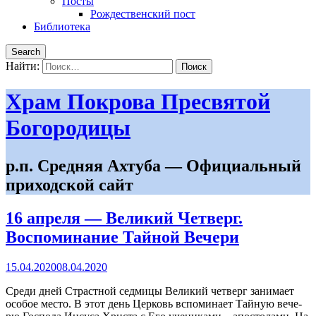
Посты
Рождественский пост
Библиотека
Search
Найти:
Храм Покрова Пресвятой
Богородицы
р.п. Средняя Ахтуба — Официальный
приходской сайт
16 апреля — Великий Четверг.
Воспоминание Тайной Вечери
15.04.2020
08.04.2020
Сре­ди дней Страст­ной сед­ми­цы Ве­ли­кий чет­верг за­ни­ма­ет
осо­бое ме­сто. В этот день Цер­ковь вспо­ми­на­ет Тай­ную ве­че­