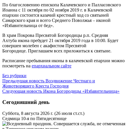
По благословению епископа Калачевского и Палласовского
Иоанна с 11 октября по 02 ноября 2019 г. в Калачевской
епархии состоится казачий крестный ход со святыней
Самарского края и всего Среднего Поволжья – иконой
«Избавительница от бед».
В храм Покрова Пресвятой Богородицы р.п. Средняя
Ахтуба икона пребудет 21 октября 2019 года в 10:00. Будет
совершен молебен с акафистом Пресвятой
Богородице. Приглашаем всех приложиться к святыне.
Расписание пребывания иконы в калачевской епархии можно
посмотреть на
епархиальном сайте
Без рубрики
Предыдущая новость
Воздвижение Честнаго и
Животворящего Креста Господня
Следующая новость
Икона Богородицы «Избавительница»
Сегодняшний день
Суббота, 8 августа 2026 г.
(26 июля ст.ст.)
Седмица 10-я по Пятидесятнице