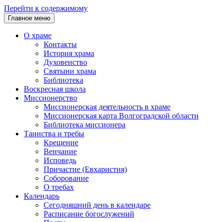
Перейти к содержимому
Главное меню
О храме
Контакты
История храма
Духовенство
Святыни храма
Библиотека
Воскресная школа
Миссионерство
Миссионерская деятельность в храме
Миссионерская карта Волгоградской области
Библиотека миссионера
Таинства и требы
Крещение
Венчание
Исповедь
Причастие (Евхаристия)
Соборование
О требах
Календарь
Сегодняшний день в календаре
Расписание богослужений