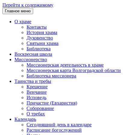
Перейти к содержимому
Главное меню
О храме
Контакты
История храма
Духовенство
Святыни храма
Библиотека
Воскресная школа
Миссионерство
Миссионерская деятельность в храме
Миссионерская карта Волгоградской области
Библиотека миссионера
Таинства и требы
Крещение
Венчание
Исповедь
Причастие (Евхаристия)
Соборование
О требах
Календарь
Сегодняшний день в календаре
Расписание богослужений