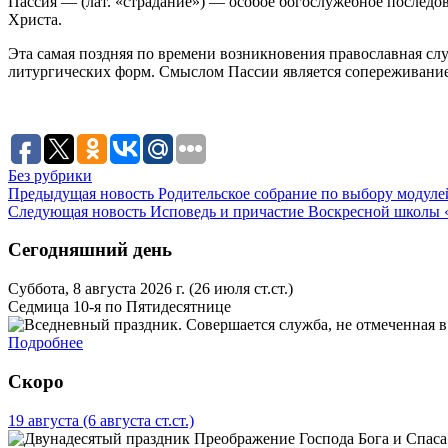
Пассия — (лат. «страдание») — особое богослужебное последо
Христа.
Эта самая поздняя по времени возникновения православная слу
литургических форм. Смыслом Пассии является сопереживание 
Без рубрики
Предыдущая новость
Родительское собрание по выбору модул
Следующая новость
Исповедь и причастие Воскресной школы
Сегодняшний день
Суббота, 8 августа 2026 г.
(26 июля ст.ст.)
Седмица 10-я по Пятидесятнице
Подробнее
Скоро
19 августа
(6 августа ст.ст.)
Преображение Господа Бога и Спаса