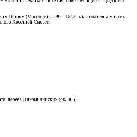
ом читаются тексты Евангелия, повествующие о страданиях
им Петром (Могилой) (1596 – 1647 гг.), создателем многих
, Его Крестной Смерти.
а, иереев Никомидийских (ок. 305)