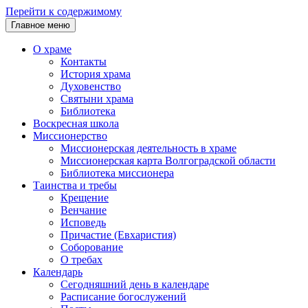
Перейти к содержимому
Главное меню
О храме
Контакты
История храма
Духовенство
Святыни храма
Библиотека
Воскресная школа
Миссионерство
Миссионерская деятельность в храме
Миссионерская карта Волгоградской области
Библиотека миссионера
Таинства и требы
Крещение
Венчание
Исповедь
Причастие (Евхаристия)
Соборование
О требах
Календарь
Сегодняшний день в календаре
Расписание богослужений