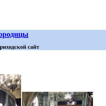
городицы
риходской сайт