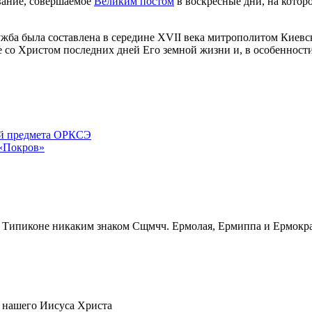
вание, совершаемое
Великим постом
в воскресные дни, на котор
жба была составлена в середине XVII века митрополитом Киевск
со Христом последних дней Его земной жизни и, в особенности
ей предмета ОРКСЭ
 «Покров»
Сщмчч. Ермолая, Ермиппа и Ермократ
 нашего Иисуса Христа