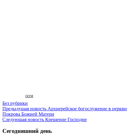
OiYM
Без рубрики
Предыдущая новость
Архиерейское богослужение в церкви
Покрова Божией Матери
Следующая новость
Крещение Господне
Сегодняшний день