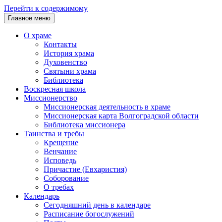
Перейти к содержимому
Главное меню
О храме
Контакты
История храма
Духовенство
Святыни храма
Библиотека
Воскресная школа
Миссионерство
Миссионерская деятельность в храме
Миссионерская карта Волгоградской области
Библиотека миссионера
Таинства и требы
Крещение
Венчание
Исповедь
Причастие (Евхаристия)
Соборование
О требах
Календарь
Сегодняшний день в календаре
Расписание богослужений