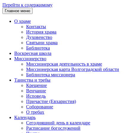
Перейти к содержимому
Главное меню
О храме
Контакты
История храма
Духовенство
Святыни храма
Библиотека
Воскресная школа
Миссионерство
Миссионерская деятельность в храме
Миссионерская карта Волгоградской области
Библиотека миссионера
Таинства и требы
Крещение
Венчание
Исповедь
Причастие (Евхаристия)
Соборование
О требах
Календарь
Сегодняшний день в календаре
Расписание богослужений