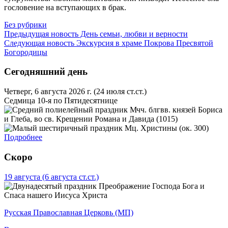
го­сло­ве­ние на всту­па­ю­щих в брак.
Без рубрики
Предыдущая новость
День семьи, любви и верности
Следующая новость
Экскурсия в храме Покрова Пресвятой
Богородицы
Сегодняшний день
Четверг, 6 августа 2026 г.
(24 июля ст.ст.)
Седмица 10-я по Пятидесятнице
Мчч. блгвв. князей Бориса
и Глеба, во св. Крещении Романа и Давида (1015)
Мц. Христины (ок. 300)
Подробнее
Скоро
19 августа
(6 августа ст.ст.)
Преображение Господа Бога и
Спаса нашего Иисуса Христа
Русская Православная Церковь (МП)