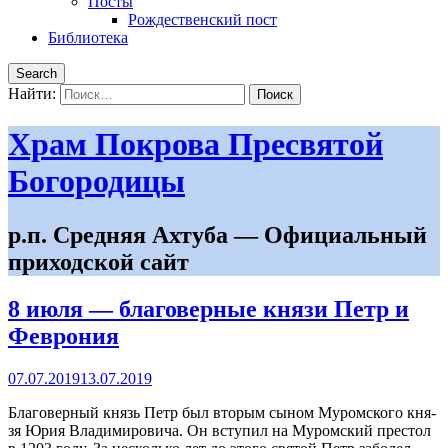
Посты
Рождественский пост
Библиотека
Search
Найти:
Храм Покрова Пресвятой
Богородицы
р.п. Средняя Ахтуба — Официальный
приходской сайт
8 июля — благоверные князи Петр и
Феврония
07.07.2019
13.07.2019
Бла­го­вер­ный князь Петр был вто­рым сы­ном Му­ром­ско­го кня­
зя Юрия Вла­ди­ми­ро­ви­ча. Он всту­пил на Му­ром­ский пре­стол