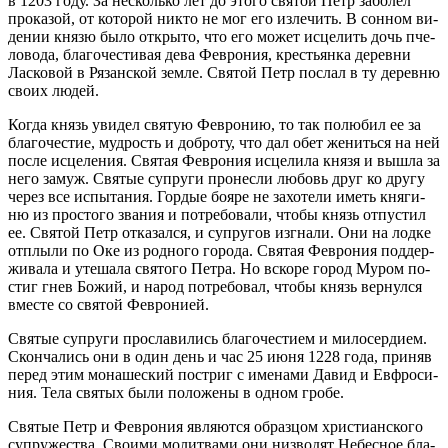
в 1203 го­ду. За несколь­ко лет до это­го свя­той Петр за­бо­лел
про­ка­зой, от ко­то­рой ни­кто не мог его из­ле­чить. В сон­ном ви­
де­нии кня­зю бы­ло от­кры­то, что его мо­жет ис­це­лить дочь пче­
ло­во­да, бла­го­че­сти­вая де­ва Фев­ро­ния, кре­стьян­ка де­рев­ни
Лас­ко­вой в Ря­зан­ской зем­ле. Свя­той Петр по­слал в ту де­рев­ню
сво­их лю­дей.
Ко­гда князь уви­дел свя­тую Фев­ро­нию, то так по­лю­бил ее за
бла­го­че­стие, муд­рость и доб­ро­ту, что дал обет же­нить­ся на ней
по­сле ис­це­ле­ния. Свя­тая Фев­ро­ния ис­це­ли­ла кня­зя и вы­шла за
него за­муж. Свя­тые су­пру­ги про­нес­ли лю­бовь друг ко дру­гу
через все ис­пы­та­ния. Гор­дые бо­яре не за­хо­те­ли иметь кня­ги­
ню из про­сто­го зва­ния и по­тре­бо­ва­ли, чтобы князь от­пу­стил
ее. Свя­той Петр от­ка­зал­ся, и су­пру­гов из­гна­ли. Они на лод­ке
от­плы­ли по Оке из род­но­го го­ро­да. Свя­тая Фев­ро­ния под­дер­
жи­ва­ла и уте­ша­ла свя­то­го Пет­ра. Но вско­ре го­род Му­ром по­
стиг гнев Бо­жий, и на­род по­тре­бо­вал, чтобы князь вер­нул­ся
вме­сте со свя­той Фев­ро­ни­ей.
Свя­тые су­пру­ги про­сла­ви­лись бла­го­че­сти­ем и ми­ло­сер­ди­ем.
Скон­ча­лись они в один день и час 25 июня 1228 го­да, при­няв
пе­ред этим мо­на­ше­ский по­стриг с име­на­ми Да­вид и Ев­фро­си­
ния. Те­ла свя­тых бы­ли по­ло­же­ны в од­ном гро­бе.
Свя­тые Петр и Фев­ро­ния яв­ля­ют­ся об­раз­цом хри­сти­ан­ско­го
су­пру­же­ства. Сво­и­ми мо­лит­ва­ми они низ­во­дят Небес­ное бла­