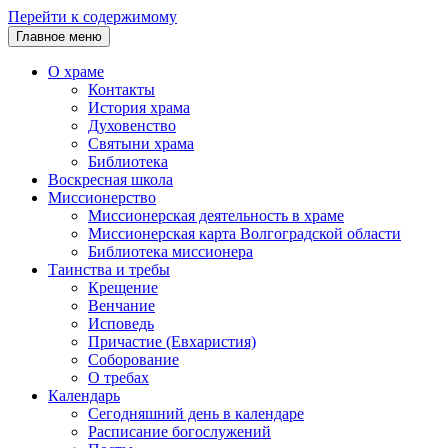
Перейти к содержимому
Главное меню
О храме
Контакты
История храма
Духовенство
Святыни храма
Библиотека
Воскресная школа
Миссионерство
Миссионерская деятельность в храме
Миссионерская карта Волгоградской области
Библиотека миссионера
Таинства и требы
Крещение
Венчание
Исповедь
Причастие (Евхаристия)
Соборование
О требах
Календарь
Сегодняшний день в календаре
Расписание богослужений