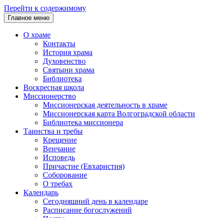
Перейти к содержимому
Главное меню
О храме
Контакты
История храма
Духовенство
Святыни храма
Библиотека
Воскресная школа
Миссионерство
Миссионерская деятельность в храме
Миссионерская карта Волгоградской области
Библиотека миссионера
Таинства и требы
Крещение
Венчание
Исповедь
Причастие (Евхаристия)
Соборование
О требах
Календарь
Сегодняшний день в календаре
Расписание богослужений