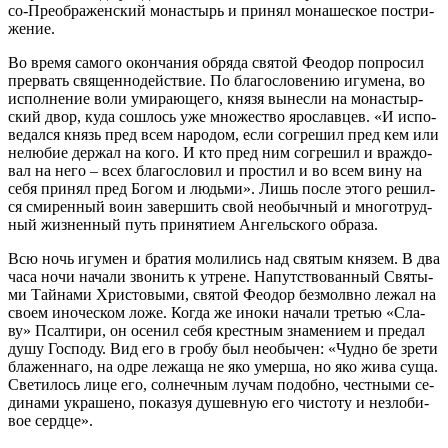
со-Пре­об­ра­жен­ский мо­на­стырь и при­нял мо­на­ше­ское по­стри­
же­ние.
Во вре­мя са­мо­го окон­ча­ния об­ря­да свя­той Фе­о­дор по­про­сил
пре­рвать свя­щен­но­дей­ствие. По бла­го­сло­ве­нию игу­ме­на, во
ис­пол­не­ние во­ли уми­ра­ю­ще­го, кня­зя вы­нес­ли на мо­на­стыр­
ский двор, ку­да со­шлось уже мно­же­ство яро­слав­цев. «И ис­по­
ве­дал­ся князь пред всем на­ро­дом, ес­ли со­гре­шил пред кем или
нелю­бие дер­жал на ко­го. И кто пред ним со­гре­шил и враж­до­
вал на него – всех бла­го­сло­вил и про­стил и во всем ви­ну на
се­бя при­нял пред Бо­гом и людь­ми». Лишь по­сле это­го ре­шил­
ся сми­рен­ный во­ин за­вер­шить свой необыч­ный и мно­го­труд­
ный жиз­нен­ный путь при­ня­ти­ем Ан­гель­ско­го об­ра­за.
Всю ночь игу­мен и бра­тия мо­ли­лись над свя­тым кня­зем. В два
ча­са но­чи на­ча­ли зво­нить к утрене. На­пут­ство­ван­ный Свя­ты­
ми Тай­на­ми Хри­сто­вы­ми, свя­той Фе­о­дор без­молв­но ле­жал на
сво­ем ино­че­ском ло­же. Ко­гда же ино­ки на­ча­ли тре­тью «Сла­
ву» Псал­ти­ри, он осе­нил се­бя крест­ным зна­ме­ни­ем и пре­дал
ду­шу Гос­по­ду. Вид его в гро­бу был необы­чен: «Чуд­но бе зре­ти
бла­жен­на­го, на од­ре ле­жа­ща не яко умер­ша, но яко жи­ва су­ща.
Све­ти­лось ли­це его, сол­неч­ным лу­чам по­доб­но, чест­ны­ми се­
ди­на­ми укра­ше­но, по­ка­зуя ду­шев­ную его чи­сто­ту и незло­би­
вое серд­це».