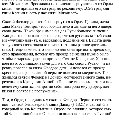
ком Ми­ха­и­лом. Яро­слав­цы не при­ня­ли вер­нув­ше­го­ся из Ор­ды
кня­зя: «не при­я­ша его во град, но ре­ко­ша ему: „Сей град кня­
ги­ни Ксе­нии и есть у нас князь Ми­ха­и­ле“».
Свя­той Фе­о­дор дол­жен был вер­нуть­ся в Ор­ду. Ца­ри­ца, же­на
ха­на Мен­гу-Те­ми­ра, «его лю­бя­ше зе­ло и хо­тя­ше за него дщерь
свою да­ти». Та­кой брак имел бы для Ру­си боль­шое зна­че­ние.
Хан дол­го не со­гла­шал­ся на него, счи­тая рус­ских кня­зей сво­и­
ми «улу­сни­ка­ми» (т. е. вас­са­ла­ми, под­дан­ны­ми). Вы­дать дочь
за рус­ско­го кня­зя зна­чи­ло при­знать за ним рав­ное до­сто­ин­
ство. И еще важ­нее: это зна­чи­ло для ха­на при­знать пре­вос­ход­
ство пра­во­сла­вия, по­то­му что преж­де вен­ча­ния нуж­но бы­ло,
чтобы та­тар­ская ца­рев­на при­ня­ла Свя­тое Кре­ще­ние. Хан по­
шел на это, слиш­ком ва­жен для него был со­юз с Русью: «и ца­
рев­ну по­ве­лел за кня­зя Фе­о­до­ра да­ти, и по­ве­лел ее преж­де
кре­стить, а пра­во­слав­ной ве­ры не по­ве­лел осквер­нить». Так
же­нил­ся свя­той Фе­о­дор на до­че­ри мо­гу­ще­ствен­но­го ха­на, на­
ре­чен­ной в Кре­ще­нии Ан­ной. «Царь же его весь­ма чтил и по­
ве­лел ему са­дить­ся на­про­тив се­бя, по­стро­ил ему дво­рец, дал
кня­зи и бо­ля­ре на по­слу­же­ние».
Там, в Ор­де, и ро­ди­лись у свя­то­го Фе­о­до­ра Чер­но­го его сы­но­
вья – свя­той бла­го­вер­ный князь Да­вид († 1321) и свя­той бла­
го­вер­ный князь Кон­стан­тин. Огром­ное вли­я­ние, ко­то­рое свя­
той Фе­дор при­об­рел в Ор­де, он ис­поль­зо­вал во сла­ву Рус­ской