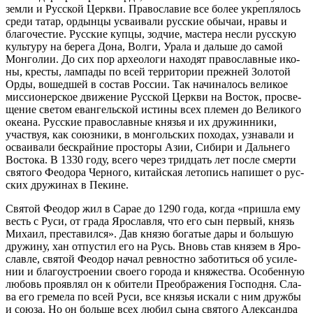
зем­ли и Рус­ской Церк­ви. Пра­во­сла­вие все бо­лее укреп­ля­лось
сре­ди та­тар, ор­дын­цы усва­и­ва­ли рус­ские обы­чаи, нра­вы и
бла­го­че­стие. Рус­ские куп­цы, зод­чие, ма­сте­ра нес­ли рус­скую
куль­ту­ру на бе­ре­га До­на, Вол­ги, Ура­ла и даль­ше до са­мой
Мон­го­лии. До сих пор ар­хео­ло­ги на­хо­дят пра­во­слав­ные ико­
ны, кре­сты, лам­па­ды по всей тер­ри­то­рии преж­ней Зо­ло­той
Ор­ды, во­шед­шей в со­став Рос­сии. Так на­чи­на­лось ве­ли­кое
мис­си­о­нер­ское дви­же­ние Рус­ской Церк­ви на Во­сток, про­све­
ще­ние све­том еван­гель­ской ис­ти­ны всех пле­мен до Ве­ли­ко­го
оке­а­на. Рус­ские пра­во­слав­ные кня­зья и их дру­жин­ни­ки,
участ­вуя, как со­юз­ни­ки, в мон­голь­ских по­хо­дах, узна­ва­ли и
осва­и­ва­ли бес­край­ние про­сто­ры Азии, Си­би­ри и Даль­не­го
Во­сто­ка. В 1330 го­ду, все­го через трид­цать лет по­сле смер­ти
свя­то­го Фе­о­до­ра Чер­но­го, ки­тай­ская ле­то­пись на­пи­шет о рус­
ских дру­жи­нах в Пе­кине.
Свя­той Фе­о­дор жил в Са­рае до 1290 го­да, ко­гда «при­шла ему
весть с Ру­си, от гра­да Яро­слав­ля, что его сын пер­вый, князь
Ми­ха­ил, пре­ста­вил­ся». Дав кня­зю бо­га­тые да­ры и боль­шую
дру­жи­ну, хан от­пу­стил его на Русь. Вновь став кня­зем в Яро­
слав­ле, свя­той Фе­о­дор на­чал рев­ност­но за­бо­тить­ся об уси­ле­
нии и бла­го­устро­е­нии сво­е­го го­ро­да и кня­же­ства. Осо­бен­ную
лю­бовь про­яв­лял он к оби­те­ли Пре­об­ра­же­ния Гос­под­ня. Сла­
ва его гре­ме­ла по всей Ру­си, все кня­зья ис­ка­ли с ним друж­бы
и со­ю­за. Но он боль­ше всех лю­бил сы­на свя­то­го Алек­сандра