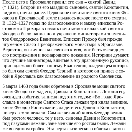
По­сле него в Яро­слав­ле пра­вил его сын – свя­той Да­вид
(† 1321). Вто­рой из его млад­ших сы­но­вей, свя­той Кон­стан­тин,
ви­ди­мо, по­чил ра­нее. Цер­ков­ное по­чи­та­ние свя­то­го кня­зя Фе­
о­до­ра в Яро­слав­ской зем­ле на­ча­лось вско­ре по­сле его смер­ти.
В 1322–1327 го­дах по бла­го­сло­ве­нию и за­ка­зу епи­ско­па Ро­
стов­ско­го Про­хо­ра в па­мять по­чи­та­е­мо­го вла­ды­кой свя­то­го
Фе­о­до­ра бы­ло на­пи­са­но и укра­ше­но ми­ни­а­тю­ра­ми зна­ме­ни­
тое Фе­о­до­ров­ское Еван­ге­лие. Епи­скоп Про­хор был преж­де
игу­ме­ном Спа­со-Пре­об­ра­жен­ско­го мо­на­сты­ря в Яро­слав­ле.
Ве­ро­ят­но, он лич­но знал свя­то­го кня­зя, мог быть оче­вид­цем
его по­стри­же­ния и все­на­род­но­го по­ка­я­ния. Ис­то­ри­ки ду­ма­ют,
что луч­шие ми­ни­а­тю­ры, вши­тые в эту дра­го­цен­ную ру­ко­пись,
при­над­ле­жа­ли бо­лее ран­не­му Еван­ге­лию, вла­дель­цем ко­то­ро­
го был сам свя­той Фе­о­дор Чер­ный и ко­то­рое он при­вез с со­
бой в Яро­славль как бла­го­сло­ве­ние из род­но­го Смо­лен­ска.
5 мар­та 1463 го­да бы­ли об­ре­те­ны в Яро­слав­ле мо­щи свя­то­го
кня­зя Фе­о­до­ра и чад его, Да­ви­да и Кон­стан­ти­на. Ле­то­пи­сец,
оче­ви­дец со­бы­тия, за­пи­сал под этим го­дом: «Во гра­де Яро­
слав­ле в мо­на­сты­ре Свя­то­го Спа­са ле­жа­ли три кня­зя ве­ли­кие,
князь Фе­о­дор Ро­сти­сла­вич, да де­ти его Да­вид и Кон­стан­тин,
по­верх зем­ли ле­жа­ли. Сам же ве­ли­кий князь Фе­о­дор ве­лик
был ро­стом че­ло­век, те у него, сы­но­вья Да­вид и Кон­стан­тин,
под па­зу­ха­ми ле­жа­ли, зане мень­ше его ро­стом бы­ли. Ле­жа­ли
же во еди­ном гро­бе». Эта чер­та физи­че­ско­го об­ли­ка свя­то­го