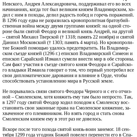
Нев­ско­го, Ан­дрея Алек­сан­дро­ви­ча, под­дер­жи­вал его во всех
на­чи­на­ни­ях, ко­гда тот был ве­ли­ким кня­зем Вла­ди­мир­ским, хо­
дил с ним в по­хо­ды, де­лил ра­дость по­бед и го­речь по­ра­же­ний.
В 1296 го­ду ед­ва не раз­ра­зи­лась кро­во­про­лит­ная бра­то­убий­
ствен­ная вой­на меж­ду дву­мя груп­па­ми кня­зей: на од­ной сто­
роне бы­ли свя­той Фе­о­дор и ве­ли­кий князь Ан­дрей, на дру­гой
– свя­той Ми­ха­ил Твер­ской († 1318; па­мять 22 но­яб­ря) и свя­той
Да­ни­ил Мос­ков­ский († 1303; па­мять 4 мар­та). Но кро­во­про­ли­
тие Бо­жи­ей по­мо­щью уда­лось предот­вра­тить. На Вла­ди­мир­
ском съез­де кня­зей (1296 г.) епи­скоп Вла­ди­мир­ский Си­ме­он и
епи­скоп Са­рай­ский Из­ма­ил су­ме­ли вне­сти мир в обе сто­ро­ны.
Сам факт уча­стия в съез­де свя­то­го кня­зя Фе­о­до­ра и Са­рай­ско­
го вла­ды­ки Из­ма­и­ла го­во­рит о том, что пер­вый упо­тре­бил все
свои ди­пло­ма­ти­че­ские да­ро­ва­ния и вли­я­ние в Ор­де, чтобы
спо­соб­ство­вать уста­нов­ле­нию ми­ра в Рус­ской зем­ле.
Не по­ры­ва­лись свя­зи свя­то­го Фе­о­до­ра Чер­но­го и с его от­чиз­
ной – Смо­лен­ском, хо­тя кня­жить ему там бы­ло непро­сто. Так,
в 1297 го­ду свя­той Фе­о­дор хо­дил по­хо­дом к Смо­лен­ску вос­
ста­но­вить свои за­кон­ные пра­ва на Смо­лен­ское кня­же­ние, за­
хва­чен­ное его пле­мян­ни­ком. Но взять го­род и стать сно­ва
Смо­лен­ским кня­зем ему в этот раз не до­ве­лось.
Вско­ре по­сле то­го по­хо­да свя­той князь-во­ин за­не­мог. 18 сен­
тяб­ря 1299 го­да угод­ник Бо­жий по­ве­лел пе­ре­не­сти его в Спа­