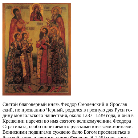
Свя­той бла­го­вер­ный князь Фе­о­дор Смо­лен­ский и Яро­слав­
ский, по про­зва­нию Чер­ный, ро­дил­ся в гроз­ную для Ру­си го­
ди­ну мон­голь­ско­го на­ше­ствия, око­ло 1237–1239 го­да, и был в
Кре­ще­нии на­ре­чен во имя свя­то­го ве­ли­ко­му­че­ни­ка Фе­о­до­ра
Стра­ти­ла­та, осо­бо по­чи­та­е­мо­го рус­ски­ми кня­зья­ми-во­и­на­ми.
Во­ин­ски­ми по­дви­га­ми суж­де­но бы­ло Бо­гом про­сла­вить­ся в
Рус­ской зем­ле и свя­то­му кня­зю Фе­о­до­ру. В 1239 го­ду, ко­гда