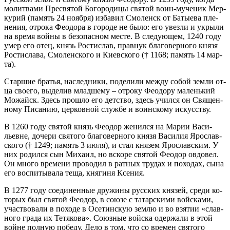
мо­лит­ва­ми Пре­свя­той Бо­го­ро­ди­цы свя­той во­ин-му­че­ник Мер­
ку­рий (па­мять 24 но­яб­ря) из­ба­вил Смо­ленск от Ба­ты­ева пле­
не­ния, от­ро­ка Фе­о­до­ра в го­ро­де не бы­ло: его увез­ли и укры­ли
на вре­мя вой­ны в без­опас­ном ме­сте. В сле­ду­ю­щем, 1240 го­ду
умер его отец, князь Ро­сти­слав, пра­внук бла­го­вер­но­го кня­зя
Ро­сти­сла­ва, Смо­лен­ско­го и Ки­ев­ско­го († 1168; па­мять 14 мар­
та).
Стар­шие бра­тья, на­след­ни­ки, по­де­ли­ли меж­ду со­бой зем­ли от­
ца сво­е­го, вы­де­лив млад­ше­му – от­ро­ку Фе­о­до­ру ма­лень­кий
Мо­жайск. Здесь про­шло его дет­ство, здесь учил­ся он Свя­щен­
но­му Пи­са­нию, цер­ков­ной служ­бе и во­ин­ско­му ис­кус­ству.
В 1260 го­ду свя­той князь Фе­о­дор же­нил­ся на Ма­рии Ва­си­
льевне, до­че­ри свя­то­го бла­го­вер­но­го кня­зя Ва­си­лия Яро­слав­
ско­го († 1249; па­мять 3 июля), и стал кня­зем Яро­слав­ским. У
них ро­дил­ся сын Ми­ха­ил, но вско­ре свя­той Фе­о­дор ов­до­вел.
Он мно­го вре­ме­ни про­во­дил в рат­ных тру­дах и по­хо­дах, сы­на
его вос­пи­ты­ва­ла те­ща, кня­ги­ня Ксе­ния.
В 1277 го­ду со­еди­нен­ные дру­жи­ны рус­ских кня­зей, сре­ди ко­
то­рых был свя­той Фе­о­дор, в со­ю­зе с та­тар­ски­ми вой­ска­ми,
участ­во­ва­ли в по­хо­де в Осе­тин­скую зем­лю и во взя­тии «слав­
но­го гра­да их Те­тя­ко­ва». Со­юз­ные вой­ска одер­жа­ли в этой
войне пол­ную по­бе­ду. Де­ло в том, что со вре­мен свя­то­го