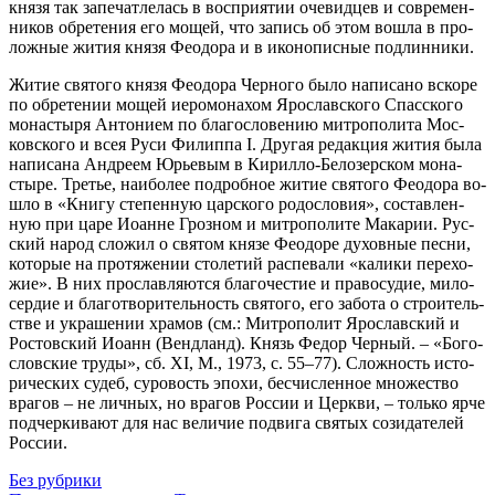
кня­зя так за­пе­чат­ле­лась в вос­при­я­тии оче­вид­цев и совре­мен­
ни­ков об­ре­те­ния его мо­щей, что за­пись об этом во­шла в про­
лож­ные жи­тия кня­зя Фе­о­до­ра и в ико­но­пис­ные под­лин­ни­ки.
Жи­тие свя­то­го кня­зя Фе­о­до­ра Чер­но­го бы­ло на­пи­са­но вско­ре
по об­ре­те­нии мо­щей иеро­мо­на­хом Яро­слав­ско­го Спас­ско­го
мо­на­сты­ря Ан­то­ни­ем по бла­го­сло­ве­нию мит­ро­по­ли­та Мос­
ков­ско­го и всея Ру­си Филип­па I. Дру­гая ре­дак­ция жи­тия бы­ла
на­пи­са­на Ан­дре­ем Юрье­вым в Ки­рил­ло-Бе­ло­зер­ском мо­на­
сты­ре. Тре­тье, наи­бо­лее по­дроб­ное жи­тие свя­то­го Фе­о­до­ра во­
шло в «Кни­гу сте­пен­ную цар­ско­го ро­до­сло­вия», со­став­лен­
ную при ца­ре Иоанне Гроз­ном и мит­ро­по­ли­те Ма­ка­рии. Рус­
ский на­род сло­жил о свя­том кня­зе Фе­о­до­ре ду­хов­ные пес­ни,
ко­то­рые на про­тя­же­нии сто­ле­тий рас­пе­ва­ли «ка­ли­ки пе­ре­хо­
жие». В них про­слав­ля­ют­ся бла­го­че­стие и пра­во­су­дие, ми­ло­
сер­дие и бла­го­тво­ри­тель­ность свя­то­го, его за­бо­та о стро­и­тель­
стве и укра­ше­нии хра­мов (см.: Мит­ро­по­лит Яро­слав­ский и
Ро­стов­ский Иоанн (Венд­ланд). Князь Фе­дор Чер­ный. – «Бо­го­
слов­ские тру­ды», сб. XI, М., 1973, с. 55–77). Слож­ность ис­то­
ри­че­ских су­деб, су­ро­вость эпо­хи, бес­чис­лен­ное мно­же­ство
вра­гов – не лич­ных, но вра­гов Рос­сии и Церк­ви, – толь­ко яр­че
под­чер­ки­ва­ют для нас ве­ли­чие по­дви­га свя­тых со­зи­да­те­лей
Рос­сии.
Без рубрики