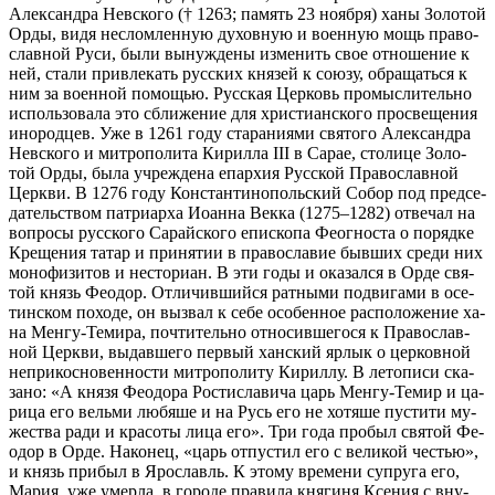
Алек­сандра Нев­ско­го († 1263; па­мять 23 но­яб­ря) ха­ны Зо­ло­той
Ор­ды, ви­дя неслом­лен­ную ду­хов­ную и во­ен­ную мощь пра­во­
слав­ной Ру­си, бы­ли вы­нуж­де­ны из­ме­нить свое от­но­ше­ние к
ней, ста­ли при­вле­кать рус­ских кня­зей к со­ю­зу, об­ра­щать­ся к
ним за во­ен­ной по­мо­щью. Рус­ская Цер­ковь про­мыс­ли­тель­но
ис­поль­зо­ва­ла это сбли­же­ние для хри­сти­ан­ско­го про­све­ще­ния
ино­род­цев. Уже в 1261 го­ду ста­ра­ни­я­ми свя­то­го Алек­сандра
Нев­ско­го и мит­ро­по­ли­та Ки­рил­ла III в Са­рае, сто­ли­це Зо­ло­
той Ор­ды, бы­ла учре­жде­на епар­хия Рус­ской Пра­во­слав­ной
Церк­ви. В 1276 го­ду Кон­стан­ти­но­поль­ский Со­бор под пред­се­
да­тель­ством пат­ри­ар­ха Иоан­на Век­ка (1275–1282) от­ве­чал на
во­про­сы рус­ско­го Са­рай­ско­го епи­ско­па Фе­о­гно­ста о по­ряд­ке
Кре­ще­ния та­тар и при­ня­тии в пра­во­сла­вие быв­ших сре­ди них
мо­но­фи­зи­тов и несто­ри­ан. В эти го­ды и ока­зал­ся в Ор­де свя­
той князь Фе­о­дор. От­ли­чив­ший­ся рат­ны­ми по­дви­га­ми в осе­
тин­ском по­хо­де, он вы­звал к се­бе осо­бен­ное рас­по­ло­же­ние ха­
на Мен­гу-Те­ми­ра, по­чти­тель­но от­но­сив­ше­го­ся к Пра­во­слав­
ной Церк­ви, вы­дав­ше­го пер­вый хан­ский яр­лык о цер­ков­ной
непри­кос­но­вен­но­сти мит­ро­по­ли­ту Ки­рил­лу. В ле­то­пи­си ска­
за­но: «А кня­зя Фе­о­до­ра Ро­сти­сла­ви­ча царь Мен­гу-Те­мир и ца­
ри­ца его вель­ми лю­бя­ше и на Русь его не хо­тя­ше пу­сти­ти му­
же­ства ра­ди и кра­со­ты ли­ца его». Три го­да про­был свя­той Фе­
о­дор в Ор­де. На­ко­нец, «царь от­пу­стил его с ве­ли­кой че­стью»,
и князь при­был в Яро­славль. К это­му вре­ме­ни су­пру­га его,
Ма­рия, уже умер­ла, в го­ро­де пра­ви­ла кня­ги­ня Ксе­ния с вну­