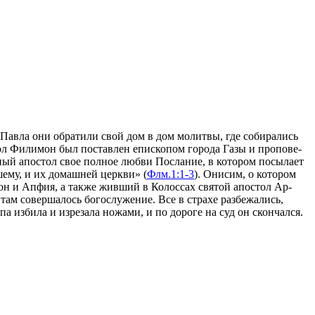
Пав­ла они об­ра­ти­ли свой дом в дом мо­лит­вы, где со­би­ра­лись
тол Фили­мон был по­став­лен епи­ско­пом го­ро­да Га­зы и про­по­ве­
ый апо­стол свое пол­ное люб­ви По­сла­ние, в ко­то­ром по­сы­ла­ет
ше­му, и их до­маш­ней церк­ви» (
Флм.1:1-3
). Они­сим, о ко­то­ром
он и Ап­фия, а так­же жив­ший в Ко­лос­сах свя­той апо­стол Ар­
там со­вер­ша­лось бо­го­слу­же­ние. Все в стра­хе раз­бе­жа­лись,
 из­би­ла и из­ре­за­ла но­жа­ми, и по до­ро­ге на суд он скон­чал­ся.