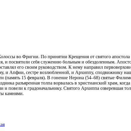
­лос­сы во Фри­гии. По при­ня­тии Кре­ще­ния от свя­то­го апо­сто­ла 
ния, и по­свя­ти­ли се­бя слу­же­нию боль­ным и обез­до­лен­ным. Апо­с
ав­лял его сво­им ру­ко­вод­ством. К нему на­пра­вил пер­во­вер­хов­н
­му, и Ап­фии, сест­ре воз­люб­лен­ной, и Ар­хип­пу, спо­движ­ни­ку на­
и (па­мять 15 фев­ра­ля). В го­не­ние Неро­на (54–68) свя­тые Фили­м
д­ни­ка разъ­ярен­ная тол­па во­рва­лась в хри­сти­ан­ский храм, ко­гда 
по­ве­ли к гра­до­на­чаль­ни­ку. Свя­то­го Ар­хип­па озве­рев­шая тол­па
ты кам­ня­ми.
кая