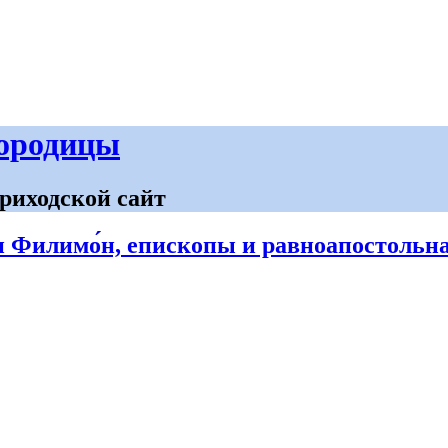
городицы
риходской сайт
и Филимо́н, епископы и равноапостольн