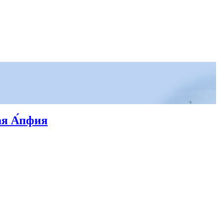
ая А́пфия