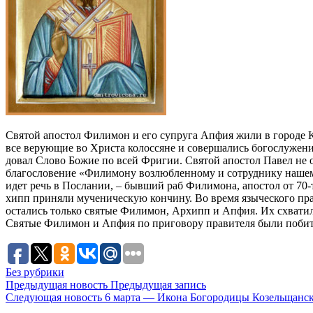
Свя­той апо­стол Фили­мон и его су­пру­га Ап­фия жи­ли в го­ро­де Ко
все ве­ру­ю­щие во Хри­ста ко­лос­сяне и со­вер­ша­лись бо­го­слу­же­
до­вал Сло­во Бо­жие по всей Фри­гии. Свя­той апо­стол Па­вел не ост
бла­го­сло­ве­ние «Фили­мо­ну воз­люб­лен­но­му и со­труд­ни­ку на­ше
идет речь в По­сла­нии, – быв­ший раб Фили­мо­на, апо­стол от 70-т
хипп при­ня­ли му­че­ни­че­скую кон­чи­ну. Во вре­мя язы­че­ско­го праз
оста­лись толь­ко свя­тые Фили­мон, Ар­хипп и Ап­фия. Их схва­ти­ли и 
Свя­тые Фили­мон и Ап­фия по при­го­во­ру пра­ви­те­ля бы­ли по­би­
Без рубрики
Предыдущая новость
Предыдущая запись
Следующая новость
6 марта — Икона Богородицы Козельщанс