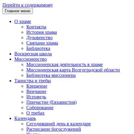
Перейти к содержимому
Главное меню
О храме
Контакты
История храма
Духовенство
Святыни храма
Библиотека
Воскресная школа
Миссионерство
Миссионерская деятельность в храме
Миссионерская карта Волгоградской области
Библиотека миссионера
Таинства и требы
Крещение
Венчание
Исповедь
Причастие (Евхаристия)
Соборование
О требах
Календарь
Сегодняшний день в календаре
Расписание богослужений