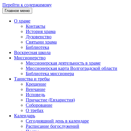
Перейти к содержимому
Главное меню
О храме
Контакты
История храма
Духовенство
Святыни храма
Библиотека
Воскресная школа
Миссионерство
Миссионерская деятельность в храме
Миссионерская карта Волгоградской области
Библиотека миссионера
Таинства и требы
Крещение
Венчание
Исповедь
Причастие (Евхаристия)
Соборование
О требах
Календарь
Сегодняшний день в календаре
Расписание богослужений