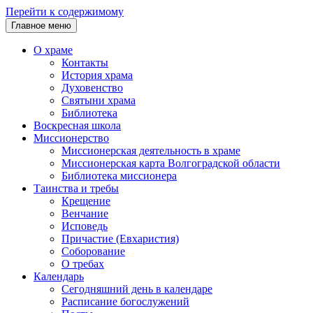
Перейти к содержимому
Главное меню
О храме
Контакты
История храма
Духовенство
Святыни храма
Библиотека
Воскресная школа
Миссионерство
Миссионерская деятельность в храме
Миссионерская карта Волгоградской области
Библиотека миссионера
Таинства и требы
Крещение
Венчание
Исповедь
Причастие (Евхаристия)
Соборование
О требах
Календарь
Сегодняшний день в календаре
Расписание богослужений