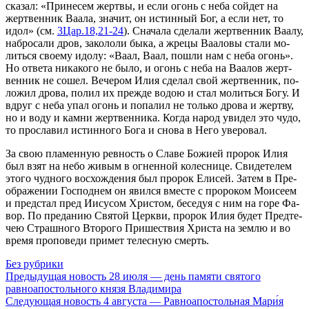
ска­зал: «При­не­сем жерт­вы, и ес­ли огонь с неба сой­дет на
жерт­вен­ник Ва­а­ла, зна­чит, он ис­тин­ный Бог, а ес­ли нет, то
идол» (см.
3Цар.18,21-24
). Сна­ча­ла сде­ла­ли жерт­вен­ник Ва­а­лу,
на­бро­са­ли дров, за­ко­ло­ли бы­ка, а жре­цы Ва­а­ло­вы ста­ли мо­
лить­ся сво­е­му идо­лу: «Ва­ал, Ва­ал, по­шли нам с неба огонь».
Но от­ве­та ни­ка­ко­го не бы­ло, и огонь с неба на Ва­а­лов жерт­
вен­ник не со­шел. Ве­че­ром Илия сде­лал свой жерт­вен­ник, по­
ло­жил дро­ва, по­лил их преж­де во­дою и стал мо­лить­ся Бо­гу. И
вдруг с неба упал огонь и по­па­лил не толь­ко дро­ва и жерт­ву,
но и во­ду и кам­ни жерт­вен­ни­ка. Ко­гда на­род уви­дел это чу­до,
то про­сла­вил ис­тин­но­го Бо­га и сно­ва в Него уве­ро­вал.
За свою пла­мен­ную рев­ность о Сла­ве Бо­жи­ей про­рок Илия
был взят на небо жи­вым в ог­нен­ной ко­лес­ни­це. Сви­де­те­лем
это­го чуд­но­го вос­хож­де­ния был про­рок Ели­сей. За­тем в Пре­
об­ра­же­нии Гос­под­нем он явил­ся вме­сте с про­ро­ком Мо­и­се­ем
и пред­стал пред Иису­сом Хри­стом, бе­се­дуя с ним на го­ре Фа­
вор. По пре­да­нию Свя­той Церк­ви, про­рок Илия бу­дет Пред­те­
чею Страш­но­го Вто­ро­го При­ше­ствия Хри­ста на зем­лю и во
вре­мя про­по­ве­ди при­мет те­лес­ную смерть.
Без рубрики
Предыдущая новость
28 июля — день памяти святого
равноапостольного князя Владимира
Следующая новость
4 августа — Равноапостольная Мари́я