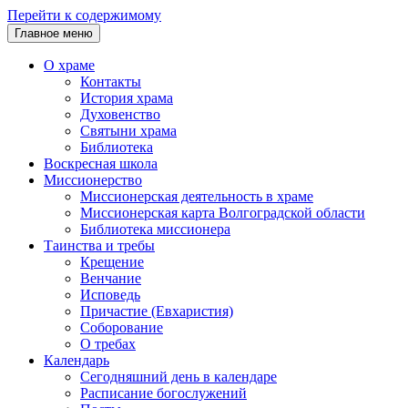
Перейти к содержимому
Главное меню
О храме
Контакты
История храма
Духовенство
Святыни храма
Библиотека
Воскресная школа
Миссионерство
Миссионерская деятельность в храме
Миссионерская карта Волгоградской области
Библиотека миссионера
Таинства и требы
Крещение
Венчание
Исповедь
Причастие (Евхаристия)
Соборование
О требах
Календарь
Сегодняшний день в календаре
Расписание богослужений