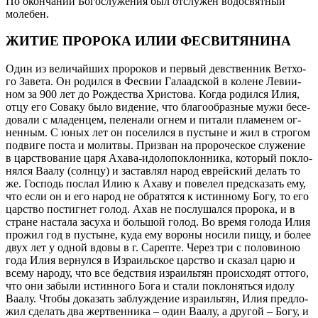
По окончании Богослужения был отслужен водосвятный
молебен.
ЖИТИЕ ПРОРОКА ИЛИИ ФЕСВИТЯНИНА
Один из ве­ли­чай­ших про­ро­ков и пер­вый дев­ствен­ник Вет­хо­
го За­ве­та. Он ро­дил­ся в Фе­свии Га­ла­ад­ской в ко­лене Ле­ви­и­
ном за 900 лет до Рож­де­ства Хри­сто­ва. Ко­гда ро­дил­ся Илия,
от­цу его Со­ва­ку бы­ло ви­де­ние, что бла­го­об­раз­ные му­жи бе­се­
до­ва­ли с мла­ден­цем, пе­ле­на­ли ог­нем и пи­та­ли пла­ме­нем ог­
нен­ным. С юных лет он по­се­лил­ся в пу­стыне и жил в стро­гом
по­дви­ге по­ста и мо­лит­вы. При­зван на про­ро­че­ское слу­же­ние
в цар­ство­ва­ние ца­ря Аха­ва-идо­ло­по­клон­ни­ка, ко­то­рый по­кло­
нял­ся Ва­а­лу (солн­цу) и за­став­лял на­род ев­рей­ский де­лать то
же. Гос­подь по­слал Илию к Аха­ву и по­ве­лел пред­ска­зать ему,
что ес­ли он и его на­род не об­ра­тят­ся к ис­тин­но­му Бо­гу, то его
цар­ство по­стигнет го­лод. Ахав не по­слу­шал­ся про­ро­ка, и в
стране на­ста­ла за­су­ха и боль­шой го­лод. Во вре­мя го­ло­да Илия
про­жил год в пу­стыне, ку­да ему во­ро­ны но­си­ли пи­щу, и бо­лее
двух лет у од­ной вдо­вы в г. Са­реп­те. Через три с по­ло­ви­ною
го­да Илия вер­нул­ся в Из­ра­иль­ское цар­ство и ска­зал ца­рю и
все­му на­ро­ду, что все бед­ствия из­ра­иль­тян про­ис­хо­дят от­то­го,
что они за­бы­ли ис­тин­но­го Бо­га и ста­ли по­кло­нять­ся идо­лу
Ва­а­лу. Чтобы до­ка­зать за­блуж­де­ние из­ра­иль­тян, Илия пред­ло­
жил сде­лать два жерт­вен­ни­ка – один Ва­а­лу, а дру­гой – Бо­гу, и