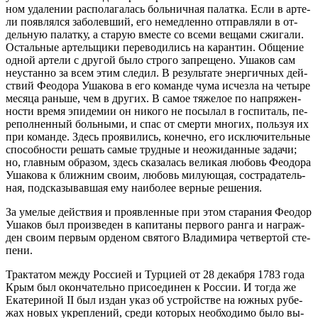
ном уда­ле­нии рас­по­ла­га­лась боль­нич­ная па­лат­ка. Ес­ли в ар­те­
ли по­яв­лял­ся за­болев­ший, его немед­лен­но от­прав­ля­ли в от­
дель­ную па­лат­ку, а ста­рую вме­сте со все­ми ве­ща­ми сжи­га­ли.
Осталь­ные ар­тель­щи­ки пе­ре­во­ди­лись на ка­ран­тин. Об­ще­ние
од­ной ар­те­ли с дру­гой бы­ло стро­го за­пре­ще­но. Уша­ков сам
неустан­но за всем этим сле­дил. В ре­зуль­та­те энер­гич­ных дей­
ствий Фе­о­до­ра Уша­ко­ва в его ко­ман­де чу­ма ис­чез­ла на че­ты­ре
ме­ся­ца рань­ше, чем в дру­гих. В са­мое тя­же­лое по на­пря­жен­
но­сти вре­мя эпи­де­мии он ни­ко­го не по­сы­лал в гос­пи­таль, пе­
ре­пол­нен­ный боль­ны­ми, и спас от смер­ти мно­гих, поль­зуя их
при ко­ман­де. Здесь про­яви­лись, ко­неч­но, его ис­клю­чи­тель­ные
спо­соб­но­сти ре­шать са­мые труд­ные и неожи­дан­ные за­да­чи;
но, глав­ным об­ра­зом, здесь ска­за­лась ве­ли­кая лю­бовь Фе­о­до­ра
Уша­ко­ва к ближ­ним сво­им, лю­бовь ми­лу­ю­щая, со­стра­да­тель­
ная, под­ска­зы­вав­шая ему наи­бо­лее вер­ные ре­ше­ния.
За уме­лые дей­ствия и про­яв­лен­ные при этом ста­ра­ния Фе­о­дор
Уша­ков был про­из­ве­ден в ка­пи­та­ны пер­во­го ран­га и на­граж­
ден сво­им пер­вым ор­де­ном свя­то­го Вла­ди­ми­ра чет­вер­той сте­
пе­ни.
Трак­та­том меж­ду Рос­си­ей и Тур­ци­ей от 28 де­каб­ря 1783 го­да
Крым был окон­ча­тель­но при­со­еди­нен к Рос­сии. И то­гда же
Ека­те­ри­ной II был из­дан указ об устрой­стве на юж­ных ру­бе­
жах но­вых укреп­ле­ний, сре­ди ко­то­рых необ­хо­ди­мо бы­ло вы­