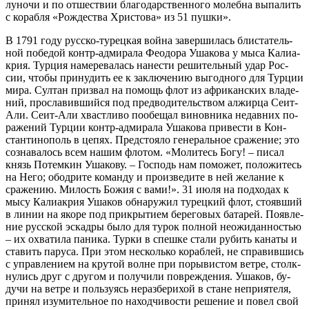
лу­но­чи и по от­ше­ствии бла­годар­ствен­но­го мо­леб­на вы­па­лить
с ко­раб­ля «Рож­де­ства Хри­сто­ва» из 51 пуш­ки».
В 1791 го­ду рус­ско-ту­рец­кая вой­на за­вер­ши­лась бли­ста­тель­
ной по­бе­дой контр-адми­ра­ла Фе­о­до­ра Уша­ко­ва у мы­са Ка­лиа­
крия. Тур­ция на­ме­ре­ва­лась на­не­сти ре­ши­тель­ный удар Рос­
сии, чтобы при­ну­дить ее к за­клю­че­нию вы­год­но­го для Тур­ции
ми­ра. Сул­тан при­звал на по­мощь флот из аф­ри­кан­ских вла­де­
ний, про­сла­вив­ший­ся под пред­во­ди­тель­ством ал­жир­ца Се­ит-
Али. Се­ит-Али хваст­ли­во по­обе­щал ви­нов­ни­ка недав­них по­
ра­же­ний Тур­ции контр-адми­ра­ла Уша­ко­ва при­ве­сти в Кон­
стан­ти­но­поль в це­пях. Пред­сто­я­ло ге­не­раль­ное сра­же­ние; это
со­зна­ва­лось всем на­шим фло­том. «Мо­ли­тесь Бо­гу! – пи­сал
князь По­тем­кин Уша­ко­ву. – Гос­подь нам по­мо­жет, по­ло­жи­тесь
на Него; обод­ри­те ко­ман­ду и про­из­ве­ди­те в ней же­ла­ние к
сра­же­нию. Ми­лость Бо­жия с ва­ми!». 31 июля на под­хо­дах к
мысу Ка­лиа­крия Уша­ков об­на­ру­жил ту­рец­кий флот, сто­яв­ший
в ли­нии на яко­ре под при­кры­ти­ем бе­ре­го­вых ба­та­рей. По­яв­ле­
ние рус­ской эс­кад­ры бы­ло для ту­рок пол­ной неожи­дан­но­стью
– их охва­ти­ла па­ни­ка. Тур­ки в спеш­ке ста­ли ру­бить ка­на­ты и
ста­вить па­ру­са. При этом несколь­ко ко­раб­лей, не спра­вив­шись
с управ­ле­ни­ем на кру­той волне при по­ры­ви­стом вет­ре, столк­
ну­лись друг с дру­гом и по­лу­чи­ли по­вре­жде­ния. Уша­ков, бу­
дучи на вет­ре и поль­зу­ясь нераз­бе­ри­хой в стане непри­я­те­ля,
при­нял изу­ми­тель­ное по на­ход­чи­во­сти ре­ше­ние и по­вел свой