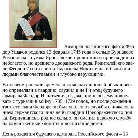
Адми­рал рос­сий­ско­го фло­та Фе­о­
дор Уша­ков ро­дил­ся 13 фев­ра­ля 1745 го­да в сель­це Бур­на­ко­во
Ро­ма­нов­ско­го уез­да Яро­слав­ской про­вин­ции и про­ис­хо­дил из
небо­га­то­го, но древ­не­го дво­рян­ско­го ро­да. Ро­ди­те­лей его зва­
ли Фе­о­дор Иг­на­тье­вич и Па­рас­ке­ва Ни­ки­тич­на, и бы­ли они
людь­ми бла­го­че­сти­вы­ми и глу­бо­ко ве­ру­ю­щи­ми.
В по­сле­пет­ров­ские вре­ме­на дво­рян­ских юно­шей обык­но­вен­
но опре­де­ля­ли в гвар­дию, слу­жил в ней и отец бу­ду­ще­го
адми­ра­ла Фе­о­дор Иг­на­тье­вич, и да­же при­шлось ему по­во­е­
вать с тур­ка­ми в вой­ну 1735–1739 го­дов, но по­сле рож­де­ния
тре­тье­го сы­на Фе­о­до­ра он был уво­лен от служ­бы с по­жа­ло­ва­
ни­ем сер­жант­ско­го чи­на лейб-гвар­дии Пре­об­ра­жен­ско­го пол­
ка. Вер­нув­шись в род­ное сель­цо, он сме­нил цар­скую служ­бу
на хо­зяй­ствен­ные хло­по­ты и вос­пи­та­ние де­тей.
День рож­де­ния бу­ду­ще­го адми­ра­ла Рос­сий­ско­го фло­та – 13