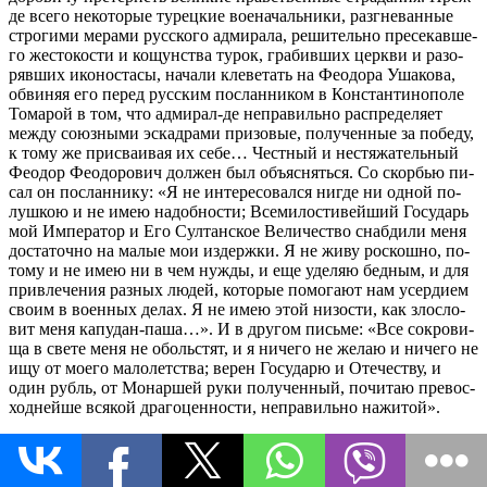
де все­го неко­то­рые ту­рец­кие во­ен­а­чаль­ни­ки, раз­гне­ван­ные
стро­ги­ми ме­ра­ми рус­ско­го адми­ра­ла, ре­ши­тель­но пре­се­кав­ше­
го же­сто­ко­сти и ко­щун­ства ту­рок, гра­бив­ших церк­ви и разо­
ряв­ших ико­но­ста­сы, на­ча­ли кле­ве­тать на Фе­о­до­ра Уша­ко­ва,
об­ви­няя его пе­ред рус­ским по­слан­ни­ком в Кон­стан­ти­но­по­ле
То­ма­рой в том, что адми­рал-де непра­виль­но рас­пре­де­ля­ет
меж­ду со­юз­ны­ми эс­кад­ра­ми при­зо­вые, по­лу­чен­ные за по­бе­ду,
к то­му же при­сва­и­вая их се­бе… Чест­ный и нес­тя­жа­тель­ный
Фе­о­дор Фе­о­до­ро­вич дол­жен был объ­яс­нять­ся. Со скор­бью пи­
сал он по­слан­ни­ку: «Я не ин­те­ре­со­вал­ся ни­где ни од­ной по­
луш­кою и не имею на­доб­но­сти; Все­ми­ло­сти­вей­ший Го­су­дарь
мой Им­пе­ра­тор и Его Сул­тан­ское Ве­ли­че­ство снаб­ди­ли ме­ня
до­ста­точ­но на ма­лые мои из­держ­ки. Я не жи­ву рос­кош­но, по­
то­му и не имею ни в чем нуж­ды, и еще уде­ляю бед­ным, и для
при­вле­че­ния раз­ных лю­дей, ко­то­рые по­мо­га­ют нам усер­ди­ем
сво­им в во­ен­ных де­лах. Я не имею этой ни­зо­сти, как зло­сло­
вит ме­ня ка­пу­дан-па­ша…». И в дру­гом пись­ме: «Все со­кро­ви­
ща в све­те ме­ня не обо­льстят, и я ни­че­го не же­лаю и ни­че­го не
ищу от мо­е­го ма­ло­лет­ства; ве­рен Го­су­да­рю и Оте­че­ству, и
один рубль, от Мо­нар­шей ру­ки по­лу­чен­ный, по­чи­таю пре­вос­
ход­ней­ше вся­кой дра­го­цен­но­сти, непра­виль­но на­жи­той».
Бы­ло и дру­гое: луч­шие ка­че­ства Фе­о­до­ра Уша­ко­ва как во­и­на-
хри­сти­а­ни­на, на­при­мер, его ми­ло­сер­дие к плен­ным, вхо­ди­ли
в кон­фликт с ин­те­ре­са­ми го­судар­ствен­ной вла­сти; сколь­ко