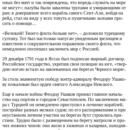
оных без мачт и так по­вре­жде­ны, что впредь слу­жить на мо­ре
не мо­гут»; па­лу­бы бы­ли за­ва­ле­ны тру­па­ми и уми­ра­ю­щи­ми от
ран; в до­вер­ше­ние все­го ко­рабль са­мо­го Се­ит-Али, вой­дя на
рейд, стал на ви­ду у всех то­нуть и пу­шеч­ны­ми зал­па­ми про­
сить о по­мо­щи…
«Ве­ли­кий! Тво­е­го фло­та боль­ше нет», – до­ло­жи­ли ту­рец­ко­му
сул­та­ну. Тот был на­столь­ко на­пу­ган уви­ден­ным зре­ли­щем и
из­ве­сти­ем о со­кру­ши­тель­ном по­ра­же­нии сво­е­го фло­та, что
немед­лен­но по­спе­шил за­клю­чить мир с Рос­си­ей.
29 де­каб­ря 1791 го­да в Яс­сах был под­пи­сан мир­ный до­го­вор.
Рос­сий­ское го­су­дар­ство, укре­пив свои по­зи­ции на юге, «твер­
дою но­гою вста­ло на за­во­е­ван­ных им бе­ре­гах Чер­но­го мо­ря».
За столь зна­ме­ни­тую по­бе­ду контр-адми­ра­лу Фе­о­до­ру Уша­ко­
ву по­жа­ло­ван был ор­ден свя­то­го Алек­сандра Нев­ско­го.
Еще в на­ча­ле вой­ны Фе­о­дор Уша­ков при­нял глав­ное на­чаль­
ство над пор­том и го­ро­дом Се­ва­сто­по­лем. По за­клю­че­нии ми­
ра с Тур­ци­ей он немед­лен­но при­сту­пил к по­чин­ке ко­раб­лей,
по­строй­ке раз­ных мел­ких су­дов; по его рас­по­ря­же­ни­ям и при
неустан­ном лич­ном уча­стии на бе­ре­гах бухт стро­и­лись при­
ста­ни. Труд­но бы­ло с раз­ме­ще­ни­ем на бе­ре­гу мат­ро­сов и про­
чих ниж­них чи­нов: они жи­ли в хи­жи­нах и ка­зар­мах, на­хо­див­