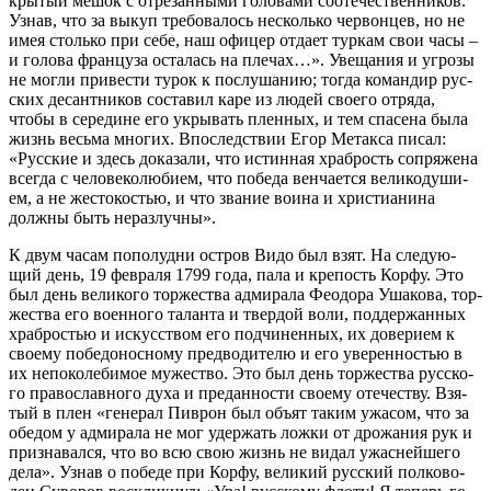
кры­тый ме­шок с от­ре­зан­ны­ми го­ло­ва­ми со­оте­че­ствен­ни­ков.
Узнав, что за вы­куп тре­бо­ва­лось несколь­ко чер­вон­цев, но не
имея столь­ко при се­бе, наш офи­цер от­да­ет тур­кам свои ча­сы –
и го­ло­ва фран­цу­за оста­лась на пле­чах…». Уве­ща­ния и угро­зы
не мог­ли при­ве­сти ту­рок к по­слу­ша­нию; то­гда ко­ман­дир рус­
ских де­сант­ни­ков со­ста­вил ка­ре из лю­дей сво­е­го от­ря­да,
чтобы в се­ре­дине его укры­вать плен­ных, и тем спа­се­на бы­ла
жизнь весь­ма мно­гих. Впо­след­ствии Егор Ме­так­са пи­сал:
«Рус­ские и здесь до­ка­за­ли, что ис­тин­ная храб­рость со­пря­же­на
все­гда с че­ло­ве­ко­лю­би­ем, что по­бе­да вен­ча­ет­ся ве­ли­ко­ду­ши­
ем, а не же­сто­ко­стью, и что зва­ние во­и­на и хри­сти­а­ни­на
долж­ны быть нераз­луч­ны».
К двум ча­сам по­по­лу­дни ост­ров Ви­до был взят. На сле­ду­ю­
щий день, 19 фев­ра­ля 1799 го­да, па­ла и кре­пость Кор­фу. Это
был день ве­ли­ко­го тор­же­ства адми­ра­ла Фе­о­до­ра Уша­ко­ва, тор­
же­ства его во­ен­но­го та­лан­та и твер­дой во­ли, под­дер­жан­ных
храб­ро­стью и ис­кус­ством его под­чи­нен­ных, их до­ве­ри­ем к
сво­е­му по­бе­до­нос­но­му пред­во­ди­те­лю и его уве­рен­но­стью в
их непо­ко­ле­би­мое му­же­ство. Это был день тор­же­ства рус­ско­
го пра­во­слав­но­го ду­ха и пре­дан­но­сти сво­е­му оте­че­ству. Взя­
тый в плен «ге­не­рал Пиврон был объ­ят та­ким ужа­сом, что за
обе­дом у адми­ра­ла не мог удер­жать лож­ки от дро­жа­ния рук и
при­зна­вал­ся, что во всю свою жизнь не ви­дал ужас­ней­ше­го
де­ла». Узнав о по­бе­де при Кор­фу, ве­ли­кий рус­ский пол­ко­во­