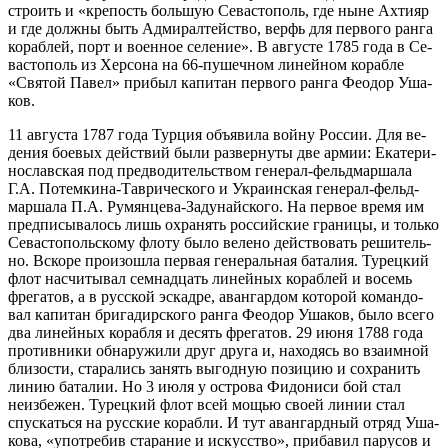
стро­ить и «кре­пость боль­шую Се­ва­сто­поль, где ныне Ах­ти­яр
и где долж­ны быть Адми­рал­тей­ство, верфь для пер­во­го ран­га
ко­раб­лей, порт и во­ен­ное се­ле­ние». В ав­гу­сте 1785 го­да в Се­
ва­сто­поль из Хер­со­на на 66-пу­шеч­ном ли­ней­ном ко­раб­ле
«Свя­той Па­вел» при­был ка­пи­тан пер­во­го ран­га Фе­о­дор Уша­
ков.
11 ав­гу­ста 1787 го­да Тур­ция объ­яви­ла вой­ну Рос­сии. Для ве­
де­ния бо­е­вых дей­ствий бы­ли раз­вер­ну­ты две ар­мии: Ека­те­ри­
но­слав­ская под пред­во­ди­тель­ством ге­не­рал-фельд­мар­ша­ла
Г.А. По­тем­ки­на-Та­ври­че­ско­го и Укра­ин­ская ге­не­рал-фельд­
мар­ша­ла П.А. Ру­мян­це­ва-За­ду­най­ско­го. На пер­вое вре­мя им
пред­пи­сы­ва­лось лишь охра­нять рос­сий­ские гра­ни­цы, и толь­ко
Се­ва­сто­поль­ско­му фло­ту бы­ло ве­ле­но дей­ство­вать ре­ши­тель­
но. Вско­ре про­изо­шла пер­вая ге­не­раль­ная ба­та­лия. Ту­рец­кий
флот на­счи­ты­вал сем­на­дцать ли­ней­ных ко­раб­лей и во­семь
фре­га­тов, а в рус­ской эс­кад­ре, аван­гар­дом ко­то­рой ко­ман­до­
вал ка­пи­тан бри­га­дир­ско­го ран­га Фе­о­дор Уша­ков, бы­ло все­го
два ли­ней­ных ко­раб­ля и де­сять фре­га­тов. 29 июня 1788 го­да
про­тив­ни­ки об­на­ру­жи­ли друг дру­га и, на­хо­дясь во вза­им­ной
бли­зо­сти, ста­ра­лись за­нять вы­год­ную по­зи­цию и со­хра­нить
ли­нию ба­та­лии. Но 3 июля у ост­ро­ва Фидо­ни­си бой стал
неиз­бе­жен. Ту­рец­кий флот всей мо­щью сво­ей ли­нии стал
спус­кать­ся на рус­ские ко­раб­ли. И тут аван­гард­ный от­ряд Уша­
ко­ва, «упо­тре­бив ста­ра­ние и ис­кус­ство», при­ба­вил па­ру­сов и