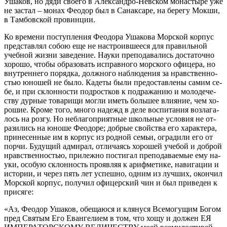
Уша­ков, но дя­ди сво­е­го в Алек­сан­дро-Нев­ском мо­на­сты­ре уже
не за­стал – мо­нах Фе­о­дор был в Са­нак­са­ре, на бе­ре­гу Мок­ши,
в Там­бов­ской про­вин­ции.
Ко вре­ме­ни по­ступ­ле­ния Фе­о­до­ра Уша­ко­ва Мор­ской кор­пус
пред­став­лял со­бою еще не на­стро­ив­ше­е­ся для пра­виль­ной
учеб­ной жиз­ни за­ве­де­ние. На­у­ки пре­по­да­ва­лись до­ста­точ­но
хо­ро­шо, чтобы об­ра­зо­вать ис­прав­но­го мор­ско­го офи­це­ра, но
внут­рен­не­го по­ряд­ка, долж­но­го на­блю­де­ния за нрав­ствен­но­
стью юно­шей не бы­ло. Ка­де­ты бы­ли предо­став­ле­ны са­мим се­
бе, и при склон­но­сти под­рост­ков к под­ра­жа­нию и мо­ло­де­че­
ству дур­ные то­ва­ри­щи мог­ли иметь боль­шее вли­я­ние, чем хо­
ро­шие. Кро­ме то­го, мно­го на­дежд в де­ле вос­пи­та­ния воз­ла­га­
лось на роз­гу. Но небла­го­при­ят­ные школь­ные усло­вия не от­
ра­зи­лись на юно­ше Фе­о­до­ре; доб­рые свой­ства его ха­рак­те­ра,
при­не­сен­ные им в кор­пус из род­ной се­мьи, огра­ди­ли его от
пор­чи. Бу­ду­щий адми­рал, от­ли­ча­ясь хо­ро­шей уче­бой и доб­рой
нрав­ствен­но­стью, при­леж­но по­сти­гал пре­по­да­ва­е­мые ему на­
у­ки, осо­бую склон­ность про­яв­ляя к ариф­ме­ти­ке, на­ви­га­ции и
ис­то­рии, и через пять лет успеш­но, од­ним из луч­ших, окон­чил
Мор­ской кор­пус, по­лу­чил офи­цер­ский чин и был при­ве­ден к
при­ся­ге:
«Аз, Фе­о­дор Уша­ков, обе­ща­ю­ся и кля­ну­ся Все­мо­гу­щим Бо­гом
пред Свя­тым Его Еван­ге­ли­ем в том, что хо­щу и дол­жен ЕЯ