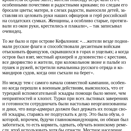
осо­бен­ны­ми по­че­стя­ми и ра­дост­ны­ми кри­ка­ми; по сле­дам его
бро­са­ли цве­ты; ма­те­ри, в сле­зах ра­до­сти, вы­но­си­ли де­тей, за­
став­ляя их це­ло­вать ру­ки на­ших офи­це­ров и герб рос­сий­ский
на сол­дат­ских сум­ках. Жен­щи­ны, а особ­ли­во ста­рые, про­тя­ги­
ва­ли из окон ру­ки, кре­сти­лись и пла­ка­ли», – так за­пи­сы­вал
оче­ви­дец.
То же бы­ло и при ост­ро­ве Ке­фа­ло­ния: «…жи­те­ли вез­де под­ни­
ма­ли рус­ские фла­ги и спо­соб­ство­ва­ли де­сант­ным вой­скам
отыс­ки­вать фран­цу­зов, скрыв­ших­ся в го­рах и уще­льях; а ко­гда
ост­ров был взят, мест­ный ар­хи­ерей и ду­хо­вен­ство с кре­ста­ми,
все дво­рян­ство и жи­те­ли, при ко­ло­коль­ном звоне и паль­бе из
пу­шек и ру­жей, встре­ти­ли на­чаль­ни­ка рус­ско­го от­ря­да и ко­
ман­ди­ров су­дов, ко­гда они съе­ха­ли на бе­рег».
Но меж­ду тем с са­мо­го на­ча­ла сов­мест­ной кам­па­нии, осо­бен­
но ко­гда пе­ре­шли к во­ен­ным дей­стви­ям, вы­яс­ни­лось, что от
ту­рец­кой вспо­мо­га­тель­ной эс­кад­ры по­мо­щи бы­ло ме­нее, чем
непри­ят­но­стей и хло­пот. Тур­ки при всех льсти­вых за­ве­ре­ни­ях
и го­тов­но­сти со­труд­ни­чать бы­ли на­столь­ко неор­га­ни­зо­ван­ны
и ди­ки, что ви­це-адми­рал дол­жен был дер­жать их по­за­ди сво­
ей эс­кад­ры, ста­ра­ясь не под­пус­кать к де­лу. Это бы­ла обу­за, о
ко­то­рой, впро­чем, бу­дучи глав­но­ко­ман­ду­ю­щим, он обя­зан был
за­бо­тить­ся, то есть кор­мить, оде­вать, обу­чать во­ин­ско­му ре­ме­
с­лу, чтоб ис­поль­зо­вать хо­тя бы от­ча­сти. Мест­ное на­се­ле­ние