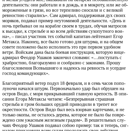
де­я­тель­ность: они ра­бо­та­ли и в дождь, и в мок­ро­ту, или же об­
мо­ро­жен­ные в гря­зи, но все тер­пе­ли­во сно­си­ли и с ве­ли­кой
рев­но­стию ста­ра­лись». Сам адми­рал, под­дер­жи­вая дух сво­их
мо­ря­ков, по­да­вал при­мер неуто­ми­мой де­я­тель­но­сти. «День и
ночь пре­бы­вал он на ко­раб­ле сво­ем в тру­дах, обу­чая мат­ро­сов
к вы­сад­ке, к стрель­бе и ко всем дей­стви­ям су­хо­пут­но­го во­и­
на», – пи­сал участ­ник тех со­бы­тий ка­пи­тан-лей­те­нант Егор
Ме­так­са. На­ко­нец, все бы­ло го­то­во для штур­ма, и на об­щем
со­ве­те по­ло­же­но бы­ло ис­пол­нить это при пер­вом удоб­ном
вет­ре. Вой­скам да­на бы­ла бо­е­вая ин­струк­ция, ко­то­рую ви­це-
адми­рал Фе­о­дор Уша­ков за­кон­чил сло­ва­ми: «…по­сту­пать с
храб­ро­стию, бла­го­ра­зум­но и со­об­раз­но с за­ко­на­ми. Про­шу
бла­го­сло­ве­ния Все­выш­ня­го и на­де­юсь на рев­ность и усер­дие
гос­под ко­ман­ду­ю­щих».
Бла­го­при­ят­ный ве­тер по­дул 18 фев­ра­ля, и в семь ча­сов по­по­
лу­но­чи на­чал­ся штурм. Пер­во­на­чаль­но удар был об­ру­шен на
ост­ров Ви­до, с мо­ря при­кры­вав­ший глав­ную кре­пость. В опи­
са­нии Его­ра Ме­так­сы чи­та­ем: «Без­пре­рыв­ная страш­ная
стрель­ба и гром боль­ших ору­дий при­во­ди­ли в тре­пет все
окрест­но­сти. Ост­ров Ви­до был весь взо­рван кар­те­ча­ми, и не
толь­ко око­пы, не оста­лось де­ре­ва, ко­то­рое не бы­ло бы по­вре­
жде­но сим ужас­ным же­лез­ным гра­дом». В ре­ши­тель­ных слу­
ча­ях Фе­о­дор Уша­ков по­да­вал со­бою при­мер: так и те­перь, сиг­
на­лом при­ка­зав­ши всем су­дам про­дол­жать свои дей­ствия