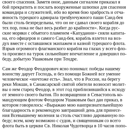
сво­е­го спа­се­ния. За­ме­тя оное, дан­ным сиг­на­лом при­ка­зал я
бой пре­кра­тить и по­слать во­ору­жен­ные шлюп­ки для спа­се­ния
ко­ман­ди­ра и слу­жи­те­лей, ибо во вре­мя бою храб­рость и от­ча­
ян­ность ту­рец­ко­го адми­ра­ла трех­бун­чуж­но­го па­ши Са­ид-бея
бы­ли столь без­пре­дель­ны, что он не сда­вал сво­е­го ко­раб­ля до
тех пор, по­ка не был весь раз­бит до край­но­сти». Ко­гда рус­
ские мо­ря­ки с объ­ято­го пла­ме­нем «Ка­пу­да­нии» сня­ли ка­пи­та­
на, его офи­це­ров и са­мо­го Са­ид-бея, ко­рабль взле­тел на воз­
дух вме­сте с остав­шим­ся эки­па­жем и каз­ной ту­рец­ко­го фло­та.
Взрыв огром­но­го флаг­ман­ско­го ко­раб­ля на гла­зах у все­го фло­
та про­из­вел на ту­рок силь­ней­шее впе­чат­ле­ние и до­вер­шил по­
бе­ду, до­бы­тую Уша­ко­вым при Тендре.
Cам же Фе­о­дор Фе­о­до­ро­вич яс­но по­ни­мал: по­бе­ды на­ше­му
во­ин­ству да­ру­ет Гос­подь, и без по­мо­щи Бо­жи­ей все уме­ние
че­ло­ве­че­ское «ни­что­же есть». Знал, что в Рос­сии, на бе­ре­гу
ре­ки Мок­ши, в Са­нак­сар­ской свя­той оби­те­ли воз­но­сит мо­лит­
вы о нем ста­рец Фе­о­дор, в этот год при­бли­зив­ший­ся к ис­хо­ду
от зем­но­го сво­е­го бы­тия. По воз­вра­ще­нии в Се­ва­сто­поль ко­
ман­ду­ю­щим фло­том Фе­о­до­ром Уша­ко­вым был дан при­каз, в
ко­то­ром го­во­ри­лось: «Вы­ра­жаю мою наи­при­зна­тель­ней­шую
бла­го­дар­ность и ре­ко­мен­дую зав­траш­ний день для при­не­се­
ния Все­выш­не­му мо­ле­ния за столь счаст­ли­во да­ро­ван­ную по­
бе­ду; всем, ко­му воз­мож­но с су­дов, и свя­щен­ни­кам со все­го
фло­та быть в церк­ви Св. Ни­ко­лая Чу­до­твор­ца в 10 ча­сов по­по­