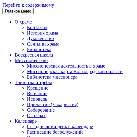
Перейти к содержимому
Главное меню
О храме
Контакты
История храма
Духовенство
Святыни храма
Библиотека
Воскресная школа
Миссионерство
Миссионерская деятельность в храме
Миссионерская карта Волгоградской области
Библиотека миссионера
Таинства и требы
Крещение
Венчание
Исповедь
Причастие (Евхаристия)
Соборование
О требах
Календарь
Сегодняшний день в календаре
Расписание богослужений