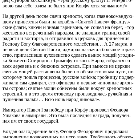
дец Су­во­ров вос­клик­нул: «Ура! рус­ско­му фло­ту! Я те­перь го­
во­рю сам се­бе: за­чем не был я при Кор­фу хо­тя мич­ма­ном?»
На дру­гой день по­сле сда­чи кре­по­сти, ко­гда глав­но­ко­ман­ду­ю­
ще­му при­ве­зе­ны бы­ли на ко­рабль «Свя­той Па­вел» фран­цуз­
ские фла­ги, клю­чи и зна­мя гар­ни­зо­на, он со­шел на бе­рег, «тор­
же­ствен­но встре­чен­ный на­ро­дом, не знав­шим гра­ниц сво­ей
ра­до­сти и вос­тор­га, и от­пра­вил­ся в цер­ковь для при­не­се­ния
Гос­по­ду Бо­гу бла­годар­ствен­но­го мо­леб­ствия… А 27 мар­та, в
пер­вый день Свя­той Пас­хи, адми­рал на­зна­чил боль­шое тор­же­
ство, при­гла­сив­ши ду­хо­вен­ство сде­лать вы­нос мо­щей угод­ни­
ка Бо­жи­его Спи­ри­до­на Три­ми­фунт­ско­го. На­род со­брал­ся со
всех де­ре­вень и с ближ­них ост­ро­вов. При вы­но­се из церк­ви
свя­тых мо­щей рас­став­ле­ны бы­ли по обе­им сто­ро­нам пу­ти, по
ко­то­ро­му по­шла про­цес­сия, рус­ские вой­ска; гроб­ни­цу под­дер­
жи­ва­ли сам адми­рал, его офи­це­ры и пер­вые чи­нов­ные ар­хон­
ты ост­ро­ва; свя­тые мо­щи об­не­се­ны бы­ли во­круг кре­пост­ных
стро­е­ний, и в это вре­мя ото­всю­ду про­из­во­ди­лась ру­жей­ная и
пу­шеч­ная паль­ба… Всю ночь на­род ли­ко­вал».
Им­пе­ра­тор Па­вел I за по­бе­ду при Кор­фу про­из­вел Фе­о­до­ра
Уша­ко­ва в адми­ра­лы. Это бы­ла по­след­няя на­гра­да, по­лу­чен­
ная им от сво­их го­су­да­рей.
Воз­дав бла­го­да­ре­ние Бо­гу, Фе­о­дор Фе­о­до­ро­вич про­дол­жил
вы­пол­не­ние воз­ло­жен­ных на него за­дач. Тре­бо­ва­лось об­ра­зо­