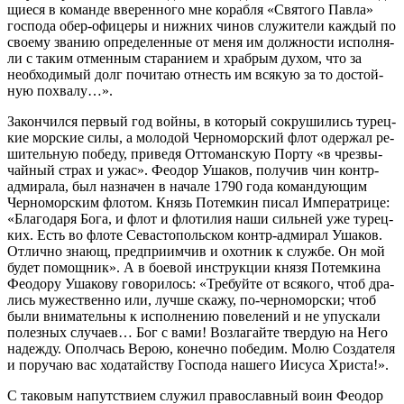
щи­е­ся в ко­ман­де вве­рен­но­го мне ко­раб­ля «Свя­то­го Пав­ла»
гос­по­да обер-офи­це­ры и ниж­них чи­нов слу­жи­те­ли каж­дый по
сво­е­му зва­нию опре­де­лен­ные от ме­ня им долж­но­сти ис­пол­ня­
ли с та­ким от­мен­ным ста­ра­ни­ем и храб­рым ду­хом, что за
необ­хо­ди­мый долг по­чи­таю от­несть им вся­кую за то до­стой­
ную по­хва­лу…».
За­кон­чил­ся пер­вый год вой­ны, в ко­то­рый со­кру­ши­лись ту­рец­
кие мор­ские си­лы, а мо­ло­дой Чер­но­мор­ский флот одер­жал ре­
ши­тель­ную по­бе­ду, при­ве­дя От­то­ман­скую Пор­ту «в чрез­вы­
чай­ный страх и ужас». Фе­о­дор Уша­ков, по­лу­чив чин контр-
адми­ра­ла, был на­зна­чен в на­ча­ле 1790 го­да ко­ман­ду­ю­щим
Чер­но­мор­ским фло­том. Князь По­тем­кин пи­сал Им­пе­ра­три­це:
«Бла­го­да­ря Бо­га, и флот и фло­ти­лия на­ши силь­ней уже ту­рец­
ких. Есть во фло­те Се­ва­сто­поль­ском контр-адми­рал Уша­ков.
От­лич­но зна­ющ, пред­при­им­чив и охот­ник к служ­бе. Он мой
бу­дет по­мощ­ник». А в бо­е­вой ин­струк­ции кня­зя По­тем­ки­на
Фе­о­до­ру Уша­ко­ву го­во­ри­лось: «Тре­буй­те от вся­ко­го, чтоб дра­
лись му­же­ствен­но или, луч­ше ска­жу, по-чер­но­мор­ски; чтоб
бы­ли вни­ма­тель­ны к ис­пол­не­нию по­ве­ле­ний и не упус­ка­ли
по­лез­ных слу­ча­ев… Бог с ва­ми! Воз­ла­гай­те твер­дую на Него
на­деж­ду. Опол­чась Ве­рою, ко­неч­но по­бе­дим. Мо­лю Со­зда­те­ля
и по­ру­чаю вас хо­да­тай­ству Гос­по­да на­ше­го Иису­са Хри­ста!».
С та­ко­вым на­пут­стви­ем слу­жил пра­во­слав­ный во­ин Фе­о­дор