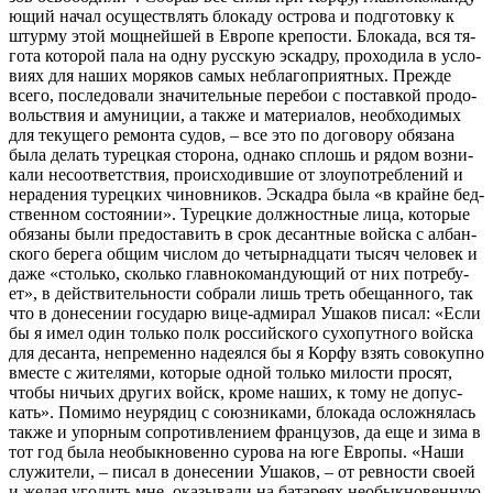
ю­щий на­чал осу­ществ­лять бло­ка­ду ост­ро­ва и под­го­тов­ку к
штур­му этой мощ­ней­шей в Ев­ро­пе кре­по­сти. Бло­ка­да, вся тя­
го­та ко­то­рой па­ла на од­ну рус­скую эс­кад­ру, про­хо­ди­ла в усло­
ви­ях для на­ших мо­ря­ков са­мых небла­го­при­ят­ных. Преж­де
все­го, по­сле­до­ва­ли зна­чи­тель­ные пе­ре­бои с по­став­кой про­до­
воль­ствия и аму­ни­ции, а так­же и ма­те­ри­а­лов, необ­хо­ди­мых
для те­ку­ще­го ре­мон­та су­дов, – все это по до­го­во­ру обя­за­на
бы­ла де­лать ту­рец­кая сто­ро­на, од­на­ко сплошь и ря­дом воз­ни­
ка­ли несо­от­вет­ствия, про­ис­хо­див­шие от зло­упо­треб­ле­ний и
нера­де­ния ту­рец­ких чи­нов­ни­ков. Эс­кад­ра бы­ла «в крайне бед­
ствен­ном со­сто­я­нии». Ту­рец­кие долж­ност­ные ли­ца, ко­то­рые
обя­за­ны бы­ли предо­ста­вить в срок де­сант­ные вой­ска с ал­бан­
ско­го бе­ре­га об­щим чис­лом до че­тыр­на­дца­ти ты­сяч че­ло­век и
да­же «столь­ко, сколь­ко глав­но­ко­ман­ду­ю­щий от них по­тре­бу­
ет», в дей­стви­тель­но­сти со­бра­ли лишь треть обе­щан­но­го, так
что в до­не­се­нии го­су­да­рю ви­це-адми­рал Уша­ков пи­сал: «Ес­ли
бы я имел один толь­ко полк рос­сий­ско­го су­хо­пут­но­го вой­ска
для де­сан­та, непре­мен­но на­де­ял­ся бы я Кор­фу взять со­во­куп­но
вме­сте с жи­те­ля­ми, ко­то­рые од­ной толь­ко ми­ло­сти про­сят,
чтобы ни­чьих дру­гих войск, кро­ме на­ших, к то­му не до­пус­
кать». По­ми­мо неуря­диц с со­юз­ни­ка­ми, бло­ка­да ослож­ня­лась
так­же и упор­ным со­про­тив­ле­ни­ем фран­цу­зов, да еще и зи­ма в
тот год бы­ла необык­но­вен­но су­ро­ва на юге Ев­ро­пы. «На­ши
слу­жи­те­ли, – пи­сал в до­не­се­нии Уша­ков, – от рев­но­сти сво­ей
и же­лая уго­дить мне, ока­зы­ва­ли на ба­та­ре­ях необык­но­вен­ную