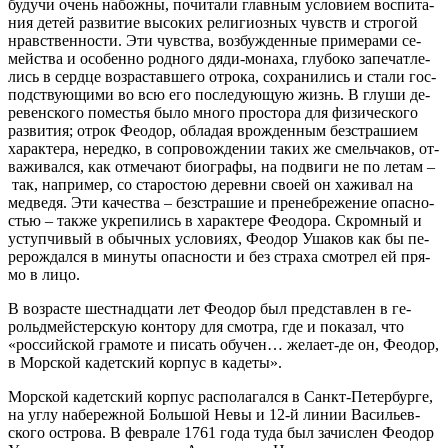
бу­дучи очень на­бож­ны, по­чи­та­ли глав­ным усло­ви­ем вос­пи­та­
ния де­тей раз­ви­тие вы­со­ких ре­ли­ги­оз­ных чувств и стро­гой
нрав­ствен­но­сти. Эти чув­ства, воз­буж­ден­ные при­ме­ра­ми се­
мей­ства и осо­бен­но род­но­го дя­ди-мо­на­ха, глу­бо­ко за­пе­чат­ле­
лись в серд­це воз­рас­тав­ше­го от­ро­ка, со­хра­ни­лись и ста­ли гос­
под­ству­ю­щи­ми во всю его по­сле­ду­ю­щую жизнь. В глу­ши де­
ре­вен­ско­го по­ме­стья бы­ло мно­го про­сто­ра для физи­че­ско­го
раз­ви­тия; от­рок Фе­о­дор, об­ла­дая врож­ден­ным без­стра­ши­ем
ха­рак­те­ра, неред­ко, в со­про­вож­де­нии та­ких же смель­ча­ков, от­
ва­жи­вал­ся, как от­ме­ча­ют био­гра­фы, на по­дви­ги не по ле­там –
так, на­при­мер, со ста­ро­стою де­рев­ни сво­ей он ха­жи­вал на
мед­ве­дя. Эти ка­че­ства – без­стра­шие и пре­не­бре­же­ние опас­но­
стью – так­же укре­пи­лись в ха­рак­те­ре Фе­о­до­ра. Скром­ный и
уступ­чи­вый в обыч­ных усло­ви­ях, Фе­о­дор Уша­ков как бы пе­
ре­рож­дал­ся в ми­ну­ты опас­но­сти и без стра­ха смот­рел ей пря­
мо в ли­цо.
В воз­расте шест­на­дца­ти лет Фе­о­дор был пред­став­лен в ге­
рольд­мей­стер­скую кон­то­ру для смот­ра, где и по­ка­зал, что
«рос­сий­ской гра­мо­те и пи­сать обу­чен… же­ла­ет-де он, Фе­о­дор,
в Мор­ской ка­дет­ский кор­пус в ка­де­ты».
Мор­ской ка­дет­ский кор­пус рас­по­ла­гал­ся в Санкт-Пе­тер­бур­ге,
на уг­лу на­бе­реж­ной Боль­шой Невы и 12-й ли­нии Ва­си­льев­
ско­го ост­ро­ва. В фев­ра­ле 1761 го­да ту­да был за­чис­лен Фе­о­дор