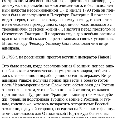
смат­ри­ва­ни­ем дел во­ен­но-суд­ных; а про­из­но­ся при­го­вор, ща­
дил му­жа, от­ца се­мей­ства мно­го­чис­лен­но­го; и был ис­пол­нен­
ный доб­ро­ты необык­но­вен­ной…» В на­ча­ле 1793 го­да он при­
зван был им­пе­ра­три­цею в Пе­тер­бург. Ека­те­ри­на II по­же­ла­ла
ви­деть ге­роя, стя­жав­ше­го та­кую гром­кую сла­ву, и «встре­ти­ла
в нем че­ло­ве­ка пря­мо­душ­но­го, скром­но­го, ма­ло зна­ко­мо­го с
тре­бо­ва­ни­я­ми свет­ской жиз­ни». За за­слу­ги пе­ред пре­сто­лом и
Оте­че­ством Ека­те­ри­на II под­нес­ла ему в дар необык­но­вен­ной
кра­со­ты зо­ло­той скла­день-крест с мо­ща­ми свя­тых угод­ни­ков.
В том же го­ду Фе­о­до­ру Уша­ко­ву был по­жа­ло­ван чин ви­це-
адми­ра­ла.
В 1796 г. на рос­сий­ский пре­стол всту­пил им­пе­ра­тор Па­вел I.
Это бы­ло вре­мя, ко­гда ре­во­лю­ци­он­ная Фран­ция, по­прав за­ко­
ны бо­же­ские и че­ло­ве­че­ские и умерт­вив мо­нар­ха, «об­ра­ти­
лась к за­во­е­ва­нию и по­ра­бо­ще­нию со­сед­них дер­жав». Ви­це-
адми­рал Уша­ков по­лу­чил при­каз при­ве­сти в бо­е­вую го­тов­
ность Чер­но­мор­ский флот. Слож­ность об­ста­нов­ки для Рос­сии
за­клю­ча­лась в том, что не бы­ло ни­ка­кой яс­но­сти, от ка­ко­го
про­тив­ни­ка – Тур­ции или Фран­ции – за­щи­щать юж­ные ру­бе­
жи. Фран­ция под­стре­ка­ла Тур­цию к войне с Рос­си­ей, и тур­
кам, ко­неч­но же, хо­те­лось воз­вра­тить от­торг­ну­тые Рос­си­ей
зем­ли; но, с дру­гой сто­ро­ны, со­сед­ство на Бал­ка­нах с фран­цу­
за­ми ста­но­ви­лось для От­то­ман­ской Пор­ты ку­да бо­лее опас­