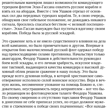
ре­ши­тель­ным ма­нев­ром ли­шил воз­мож­но­сти ко­ман­ду­ю­ще­го
ту­рец­ким фло­том Эс­ки-Гас­са­на охва­тить рус­ские ко­раб­ли и
взять их на абор­даж. Вме­сте с тем Уша­ков от­ре­зал от ос­нов­
ных сил два пе­ре­до­вых ту­рец­ких ко­раб­ля. Те, в свою оче­редь,
об­на­ру­жив свое ги­бель­ное по­ло­же­ние, не до­жи­да­ясь ни­ка­ко­го
сиг­на­ла, бро­си­лись спа­сать­ся бег­ством «с ве­ли­кой по­спеш­но­
стью». Эс­ки-Гас­сан вы­нуж­ден был пу­стить­ся вдо­гон­ку сво­им
ко­раб­лям. По­бе­да бы­ла за рус­ской эс­кад­рой.
Это сра­же­ние хоть и не име­ло су­ще­ствен­но­го вли­я­ния на де­ла
всей кам­па­нии, но бы­ло при­ме­ча­тель­но в дру­гом. Впер­вые в
от­кры­том бою ма­ло­чис­лен­ный рус­ский флот одер­жал по­бе­ду
над пре­вос­хо­дя­щи­ми си­ла­ми про­тив­ни­ка. На­чаль­ствуя толь­ко
аван­гар­дом, Фе­о­дор Уша­ков в дей­стви­тель­но­сти ру­ко­во­дил
бо­ем всей эс­кад­ры, и его лич­ная храб­рость, ис­кус­ное вла­де­
ние так­ти­кой, вы­да­ю­щи­е­ся ка­че­ства ко­ман­ди­ра и вы­со­кий ду­
хов­ный об­лик ре­ши­ли сра­же­ние в на­шу поль­зу. Это бы­ла
преж­де все­го ду­хов­ная по­бе­да, в ко­то­рой хри­сти­ан­ское са­мо­
от­вер­же­ние ис­пол­ни­ло си­лой во­ин­ское ис­кус­ство. Ве­ра в веч­
ную жизнь, несо­мнен­ное упо­ва­ние на по­мощь Бо­жию и, сле­
до­ва­тель­но, неустра­ши­мость пе­ред непри­я­те­лем – вот что бы­
ло ре­ша­ю­щим во фло­то­вод­че­ском та­лан­те Фе­о­до­ра Уша­ко­ва.
По сво­е­му сми­ре­нию и от­сут­ствию тще­сла­вия Фе­о­дор Уша­ков
в до­не­се­нии не се­бе при­пи­сал успех, но от­дал долж­ное му­же­
ству и стрем­ле­нию к по­бе­де сво­их под­чи­нен­ных: «Все на­хо­дя­