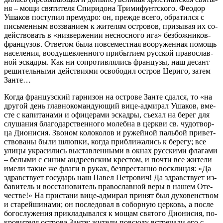
ня – мо­щи свя­ти­те­ля Спи­ри­до­на Три­ми­фунт­ско­го. Фе­о­дор
Уша­ков по­сту­пил пре­муд­ро: он, преж­де все­го, об­ра­тил­ся с
пись­мен­ным воз­зва­ни­ем к жи­те­лям ост­ро­вов, при­зы­вая их со­
дей­ство­вать в «низ­вер­же­нии неснос­но­го ига» без­бож­ни­ков-
фран­цу­зов. От­ве­том бы­ла по­все­мест­ная во­ору­жен­ная по­мощь
на­се­ле­ния, во­оду­шев­лен­но­го при­бы­ти­ем рус­ской пра­во­слав­
ной эс­кад­ры. Как ни со­про­тив­ля­лись фран­цу­зы, наш де­сант
ре­ши­тель­ны­ми дей­стви­я­ми осво­бо­дил ост­ров Це­ри­го, за­тем
Зан­те…
Ко­гда фран­цуз­ский гар­ни­зон на ост­ро­ве Зан­те сдал­ся, то «на
дру­гой день глав­но­ко­ман­ду­ю­щий ви­це-адми­рал Уша­ков, вме­
сте с ка­пи­та­на­ми и офи­це­ра­ми эс­кад­ры, съе­хал на бе­рег для
слу­ша­ния бла­годар­ствен­но­го мо­леб­на в церк­ви св. чу­до­твор­
ца Ди­о­ни­сия. Зво­ном ко­ло­ко­лов и ру­жей­ной паль­бой при­вет­
ство­ва­ны бы­ли шлюп­ки, ко­гда при­бли­жа­лись к бе­ре­гу; все
ули­цы укра­си­лись вы­став­лен­ны­ми в ок­нах рус­ски­ми фла­га­ми
– бе­лы­ми с си­ним ан­дре­ев­ским кре­стом, и по­чти все жи­те­ли
име­ли та­кие же фла­ги в ру­ках, без­пре­стан­но вос­кли­цая: «Да
здрав­ству­ет го­су­дарь наш Па­вел Пет­ро­вич! Да здрав­ству­ет из­
ба­ви­тель и вос­ста­но­ви­тель пра­во­слав­ной ве­ры в на­шем Оте­
че­стве!» На при­ста­ни ви­це-адми­рал при­нят был ду­хо­вен­ством
и ста­рей­ши­на­ми; он по­сле­до­вал в со­бор­ную цер­ковь, а по­сле
бо­го­слу­же­ния при­кла­ды­вал­ся к мо­щам свя­то­го Ди­о­ни­сия, по­
кро­ви­те­ля ост­ро­ва Зан­те; жи­те­ли по­всю­ду встре­ча­ли его с