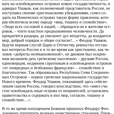
вать на осво­бож­ден­ных ост­ро­вах но­вую го­судар­ствен­ность, и
адми­рал Уша­ков, как пол­но­моч­ный пред­ста­ви­тель Рос­сии, не
по­сту­па­ясь сво­и­ми хри­сти­ан­ски­ми убеж­де­ни­я­ми, су­мел со­
здать на Иони­че­ских ост­ро­вах та­кую фор­му прав­ле­ния, ко­то­
рая обез­пе­чи­ла все­му на­ро­ду «мир, ти­ши­ну и спо­кой­ствие».
«Лю­ди всех со­сло­вий и на­ций, – об­ра­щал­ся он к жи­те­лям ост­
ро­вов, – чти­те власт­ное пред­на­зна­че­ние че­ло­веч­но­сти. Да
пре­кра­тят­ся раз­до­ры, да умолкнет дух вен­дет­ты, да во­ца­рит­ся
мир, доб­рый по­ря­док и об­щее со­гла­сие!…» Фе­о­дор Уша­ков,
бу­дучи вер­ным слу­гой Ца­рю и Оте­че­ству, рев­ност­но от­ста­и­
вал ин­те­ре­сы Рос­сии и в то же вре­мя как хри­сти­а­нин, как че­
ло­век «доб­ро­ты необык­но­вен­ной», он дви­жим был ис­крен­
ним же­ла­ни­ем дать гре­че­ско­му на­се­ле­нию – дру­зьям Рос­сии,
еди­но­вер­цам, недав­ним со­рат­ни­кам в осво­бож­де­нии ост­ро­вов
«от зло­вред­ных и без­бож­ных фран­цу­зов» – спо­кой­ствие и
бла­го­по­лу­чие. Так об­ра­зо­ва­лась Рес­пуб­ли­ка Се­ми Со­еди­нен­
ных Ост­ро­вов – пер­вое гре­че­ское на­цио­наль­ное го­су­дар­ство
Но­во­го вре­ме­ни. Фе­о­дор Уша­ков, по­ка­зав­ший здесь се­бя ве­
ли­ким сы­ном Рос­сии, го­во­рил впо­след­ствии, что «имел сча­
стие осво­бож­дать оные ост­ро­ва от непри­я­те­лей, уста­нов­лять
пра­ви­тель­ства и со­дер­жать в них мир, со­гла­сие, ти­ши­ну и
спо­кой­ствие…».
В то же вре­мя по­пуще­ни­ем Бо­жи­им при­шлось Фе­о­до­ру Фе­о­
до­ро­ви­чу пре­тер­петь ве­ли­кие нрав­ствен­ные стра­да­ния. Преж­