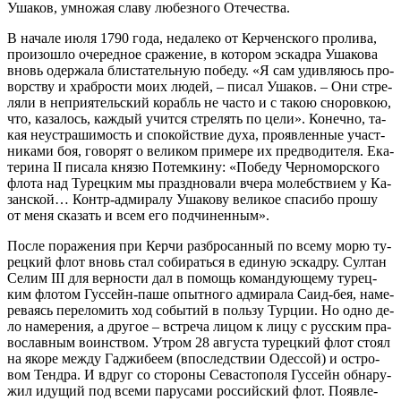
Уша­ков, умно­жая сла­ву лю­без­но­го Оте­че­ства.
В на­ча­ле июля 1790 го­да, неда­ле­ко от Кер­чен­ско­го про­ли­ва,
про­изо­шло оче­ред­ное сра­же­ние, в ко­то­ром эс­кад­ра Уша­ко­ва
вновь одер­жа­ла бли­ста­тель­ную по­бе­ду. «Я сам удив­ля­юсь про­
вор­ству и храб­ро­сти мо­их лю­дей, – пи­сал Уша­ков. – Они стре­
ля­ли в непри­я­тель­ский ко­рабль не ча­сто и с та­кою сно­ров­кою,
что, ка­за­лось, каж­дый учит­ся стре­лять по це­ли». Ко­неч­но, та­
кая неустра­ши­мость и спо­кой­ствие ду­ха, про­яв­лен­ные участ­
ни­ка­ми боя, го­во­рят о ве­ли­ком при­ме­ре их пред­во­ди­те­ля. Ека­
те­ри­на II пи­са­ла кня­зю По­тем­ки­ну: «По­бе­ду Чер­но­мор­ско­го
фло­та над Ту­рец­ким мы празд­но­ва­ли вче­ра мо­леб­стви­ем у Ка­
зан­ской… Контр-адми­ра­лу Уша­ко­ву ве­ли­кое спа­си­бо про­шу
от ме­ня ска­зать и всем его под­чи­нен­ным».
По­сле по­ра­же­ния при Кер­чи раз­бро­сан­ный по все­му мо­рю ту­
рец­кий флот вновь стал со­би­рать­ся в еди­ную эс­кад­ру. Сул­тан
Се­лим III для вер­но­сти дал в по­мощь ко­ман­ду­ю­ще­му ту­рец­
ким фло­том Гус­сейн-па­ше опыт­но­го адми­ра­ла Са­ид-бея, на­ме­
ре­ва­ясь пе­ре­ло­мить ход со­бы­тий в поль­зу Тур­ции. Но од­но де­
ло на­ме­ре­ния, а дру­гое – встре­ча ли­цом к ли­цу с рус­ским пра­
во­слав­ным во­ин­ством. Утром 28 ав­гу­ста ту­рец­кий флот сто­ял
на яко­ре меж­ду Га­джи­бе­ем (впо­след­ствии Одес­сой) и ост­ро­
вом Тенд­ра. И вдруг со сто­ро­ны Се­ва­сто­по­ля Гус­сейн об­на­ру­
жил иду­щий под все­ми па­ру­са­ми рос­сий­ский флот. По­яв­ле­