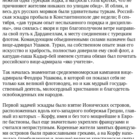
неже­ли од­на ту­рец­кая лод­ка; а мат­ро­сы столь крот­ки, что не
при­чи­ня­ют жи­те­лям ни­ка­ких по ули­цам обид». И об­лик, и
весь дух рус­ских мо­ря­ков бы­ли уди­ви­тель­ны тур­кам. Рос­сий­
ская эс­кад­ра про­бы­ла в Кон­стан­ти­но­по­ле две неде­ли; 8 сен­
тяб­ря, «дав тур­кам опыт неслы­хан­но­го по­ряд­ка и дис­ци­пли­
ны», она сня­лась с яко­ря и при бла­го­по­луч­ном вет­ре на­пра­ви­
ла свой путь к Дар­да­нел­лам, к ме­сту со­еди­не­ния с ту­рец­ким
фло­том. Ко­ман­ду­ю­щим объ­еди­нен­ны­ми си­ла­ми на­зна­чен был
ви­це-адми­рал Уша­ков. Тур­ки, на соб­ствен­ном опы­те зная его
ис­кус­ство и храб­рость, пол­но­стью до­ве­ри­ли ему свой флот, а
ка­пу­дан-па­ша Ка­дыр-бей име­нем сул­та­на обя­зан был по­чи­тать
рос­сий­ско­го ви­це-адми­ра­ла «яко учи­те­ля».
Так на­ча­лась зна­ме­ни­тая сре­ди­зем­но­мор­ская кам­па­ния ви­це-
адми­ра­ла Фе­о­до­ра Уша­ко­ва, в ко­то­рой он по­ка­зал се­бя не
толь­ко как ве­ли­кий фло­то­во­дец, но и как муд­рый го­судар­
ствен­ный де­я­тель, ми­ло­серд­ный хри­сти­а­нин и бла­го­де­тель
осво­бож­ден­ных им на­ро­дов.
Пер­вой за­да­чей эс­кад­ры бы­ло взя­тие Иони­че­ских ост­ро­вов,
рас­по­ло­жен­ных вдоль юго-за­пад­но­го по­бе­ре­жья Гре­ции, глав­
ный из ко­то­рых – Кор­фу, имея и без то­го мощ­ней­шие в Ев­ро­
пе ба­сти­о­ны, был еще зна­чи­тель­но укреп­лен фран­цу­за­ми и
счи­тал­ся непри­ступ­ным. Ко­рен­ные жи­те­ли за­ня­тых фран­цу­за­
ми ост­ро­вов бы­ли пра­во­слав­ны­ми гре­ка­ми, а на Кор­фу на­хо­
ди­лась (пре­бы­ва­ю­щая и до­ныне) ве­ли­кая хри­сти­ан­ская свя­ты­