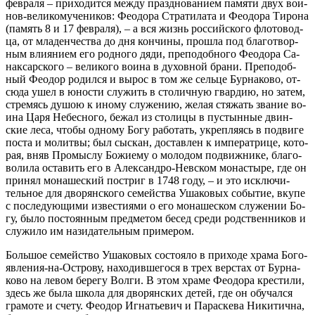
фев­ра­ля – при­хо­дит­ся меж­ду празд­но­ва­ни­ем па­мя­ти двух во­и­
нов-ве­ли­ко­му­че­ни­ков: Фе­о­до­ра Стра­ти­ла­та и Фе­о­до­ра Ти­ро­на
(па­мять 8 и 17 фев­ра­ля), – а вся жизнь рос­сий­ско­го фло­то­вод­
ца, от мла­ден­че­ства до дня кон­чи­ны, про­шла под бла­го­твор­
ным вли­я­ни­ем его род­но­го дя­ди, пре­по­доб­но­го Фе­о­до­ра Са­
нак­сар­ско­го – ве­ли­ко­го во­и­на в ду­хов­ной бра­ни. Пре­по­доб­
ный Фе­о­дор ро­дил­ся и вы­рос в том же сель­це Бур­на­ко­во, от­
сю­да ушел в юно­сти слу­жить в сто­лич­ную гвар­дию, но за­тем,
стре­мясь ду­шою к ино­му слу­же­нию, же­лая стя­жать зва­ние во­
и­на Ца­ря Небес­но­го, бе­жал из сто­ли­цы в пу­стын­ные двин­
ские ле­са, чтобы од­но­му Бо­гу ра­бо­тать, укреп­ля­ясь в по­дви­ге
по­ста и мо­лит­вы; был сыс­кан, до­став­лен к им­пе­ра­три­це, ко­то­
рая, вняв Про­мыс­лу Бо­жи­е­му о мо­ло­дом по­движ­ни­ке, бла­го­
во­ли­ла оста­вить его в Алек­сан­дро-Нев­ском мо­на­сты­ре, где он
при­нял мо­на­ше­ский по­стриг в 1748 го­ду, – и это ис­клю­чи­
тель­ное для дво­рян­ско­го се­мей­ства Уша­ко­вых со­бы­тие, вку­пе
с по­сле­ду­ю­щи­ми из­ве­сти­я­ми о его мо­на­ше­ском слу­же­нии Бо­
гу, бы­ло по­сто­ян­ным пред­ме­том бе­сед сре­ди род­ствен­ни­ков и
слу­жи­ло им на­зи­да­тель­ным при­ме­ром.
Боль­шое се­мей­ство Уша­ко­вых со­сто­я­ло в при­хо­де хра­ма Бо­го­
яв­ле­ния-на-Ост­ро­ву, на­хо­див­ше­го­ся в трех вер­стах от Бур­на­
ко­во на ле­вом бе­ре­гу Вол­ги. В этом хра­ме Фе­о­до­ра кре­сти­ли,
здесь же бы­ла шко­ла для дво­рян­ских де­тей, где он обу­чал­ся
гра­мо­те и сче­ту. Фе­о­дор Иг­на­тье­вич и Па­рас­ке­ва Ни­ки­тич­на,