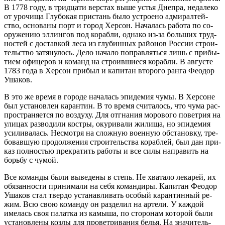
В 1778 го­ду, в трид­ца­ти вер­стах вы­ше устья Дне­пра, неда­ле­ко
от уро­чи­ща Глу­бо­кая при­стань бы­ло устро­е­но адми­рал­тей­
ство, ос­но­ва­ны порт и го­род Хер­сон. На­ча­лась ра­бо­та по со­
ору­же­нию эл­лин­гов под ко­раб­ли, од­на­ко из-за боль­ших труд­
но­стей с до­став­кой ле­са из глу­бин­ных рай­о­нов Рос­сии стро­и­
тель­ство за­тя­ну­лось. Де­ло на­ча­ло по­прав­лять­ся лишь с при­бы­
ти­ем офи­це­ров и ко­манд на стро­ив­ши­е­ся ко­раб­ли. В ав­гу­сте
1783 го­да в Хер­сон при­был и ка­пи­тан вто­ро­го ран­га Фе­о­дор
Уша­ков.
В это же вре­мя в го­ро­де на­ча­лась эпи­де­мия чу­мы. В Хер­соне
был уста­нов­лен ка­ран­тин. В то вре­мя счи­та­лось, что чу­ма рас­
про­стра­ня­ет­ся по воз­ду­ху. Для от­гна­ния мо­ро­во­го по­вет­рия на
ули­цах раз­во­ди­ли ко­ст­ры, оку­ри­ва­ли жи­ли­ща, но эпи­де­мия
уси­ли­ва­лась. Несмот­ря на слож­ную во­ен­ную об­ста­нов­ку, тре­
бо­вав­шую про­дол­же­ния стро­и­тель­ства ко­раб­лей, был дан при­
каз пол­но­стью пре­кра­тить ра­бо­ты и все си­лы на­пра­вить на
борь­бу с чу­мой.
Все ко­ман­ды бы­ли вы­ве­де­ны в степь. Не хва­та­ло ле­ка­рей, их
обя­зан­но­сти при­ни­ма­ли на се­бя ко­ман­ди­ры. Ка­пи­тан Фе­о­дор
Уша­ков стал твер­до уста­нав­ли­вать осо­бый ка­ран­тин­ный ре­
жим. Всю свою ко­ман­ду он раз­де­лил на ар­те­ли. У каж­дой
име­лась своя па­лат­ка из ка­мы­ша, по сто­ро­нам ко­то­рой бы­ли
уста­нов­ле­ны коз­лы для про­вет­ри­ва­ния бе­лья. На зна­чи­тель­