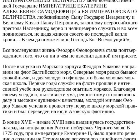
ИМПЕРАТОРСКОМУ ВЕЛИЧЕСТВУ мо­ей все­ми­ло­сти­вей­
шей Го­су­да­рыне ИМПЕРАТРИЦЕ ЕКАТЕРИНЕ
АЛЕКСЕЕВНЕ САМОДЕРЖИЦЕ и ЕЯ ИМПЕРАТОРСКАГО
ВЕЛИЧЕСТВА лю­без­ней­ше­му Сы­ну Го­су­да­рю Це­за­ре­ви­чу и
Ве­ли­ко­му Кня­зю Пав­лу Пет­ро­ви­чу, за­кон­но­му все­рос­сий­ска­го
пре­сто­ла На­след­ни­ку, вер­но и нели­це­мер­но слу­жить и во всем
по­ви­но­вать­ся, не ща­дя жи­во­та сво­е­го до по­след­ней кап­ли
кро­ви… В чем да по­мо­жет мне Гос­подь Бог Все­мо­гу­щий!».
Вся по­сле­ду­ю­щая жизнь Фе­о­до­ра Фе­о­до­ро­ви­ча ста­ла под­твер­
жде­ни­ем то­го, что он ни в чем не из­ме­нил дан­ной им при­ся­ге.
По­сле вы­пус­ка из Мор­ско­го кор­пу­са Фе­о­до­ра Уша­ко­ва на­пра­
ви­ли на флот Бал­тий­ско­го мо­ря. Се­вер­ные мо­ря ред­ко бы­ва­ют
спо­кой­ны­ми, и для мо­ло­до­го офи­це­ра это бы­ла хо­ро­шая мор­
ская шко­ла. Пер­вые го­ды служ­бы на фло­те про­шли в ин­тен­
сив­ной уче­бе под ру­ко­вод­ством опыт­ных мо­ря­ков. Бла­го­да­ря
сво­е­му усер­дию, пыт­ли­во­сти ума, рев­ност­но­му от­но­ше­нию к
де­лу и вы­со­ким ду­шев­ным ка­че­ствам, мо­ло­дой мич­ман Фе­о­
дор Уша­ков успеш­но про­шел эту первую шко­лу мор­ской прак­
ти­ки и был пе­ре­ве­ден на юг, в Азов­скую фло­ти­лию.
В кон­це ХVII – на­ча­ле ХVIII ве­ка вы­дви­ну­лась го­судар­ствен­
ная за­да­ча воз­вра­ще­ния Рос­сии по­бе­ре­жья Чер­но­го мо­ря. В
1775 го­ду, при им­пе­ра­три­це Ека­те­рине II, бы­ло при­ня­то ре­ше­
ние о со­зда­нии на Чер­ном мо­ре ре­гу­ляр­но­го ли­ней­но­го фло­та.