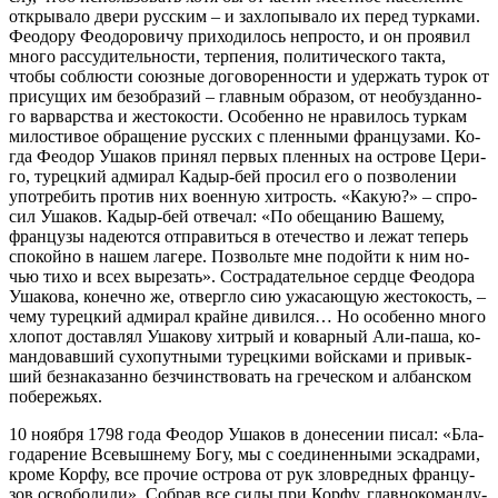
от­кры­ва­ло две­ри рус­ским – и за­хло­пы­ва­ло их пе­ред тур­ка­ми.
Фе­о­до­ру Фе­о­до­ро­ви­чу при­хо­ди­лось непро­сто, и он про­явил
мно­го рас­су­ди­тель­но­сти, тер­пе­ния, по­ли­ти­че­ско­го так­та,
чтобы со­блю­сти со­юз­ные до­го­во­рен­но­сти и удер­жать ту­рок от
при­су­щих им без­об­ра­зий – глав­ным об­ра­зом, от необуз­дан­но­
го вар­вар­ства и же­сто­ко­сти. Осо­бен­но не нра­ви­лось тур­кам
ми­ло­сти­вое об­ра­ще­ние рус­ских с плен­ны­ми фран­цу­за­ми. Ко­
гда Фе­о­дор Уша­ков при­нял пер­вых плен­ных на ост­ро­ве Це­ри­
го, ту­рец­кий адми­рал Ка­дыр-бей про­сил его о поз­во­ле­нии
упо­тре­бить про­тив них во­ен­ную хит­рость. «Ка­кую?» – спро­
сил Уша­ков. Ка­дыр-бей от­ве­чал: «По обе­ща­нию Ва­ше­му,
фран­цу­зы на­де­ют­ся от­пра­вить­ся в оте­че­ство и ле­жат те­перь
спо­кой­но в на­шем ла­ге­ре. Поз­воль­те мне по­дой­ти к ним но­
чью ти­хо и всех вы­ре­зать». Со­стра­да­тель­ное серд­це Фе­о­до­ра
Уша­ко­ва, ко­неч­но же, от­верг­ло сию ужа­са­ю­щую же­сто­кость, –
че­му ту­рец­кий адми­рал крайне ди­вил­ся… Но осо­бен­но мно­го
хло­пот до­став­лял Уша­ко­ву хит­рый и ко­вар­ный Али-па­ша, ко­
ман­до­вав­ший су­хо­пут­ны­ми ту­рец­ки­ми вой­ска­ми и при­вык­
ший без­на­ка­зан­но без­чин­ство­вать на гре­че­ском и ал­бан­ском
по­бе­ре­жьях.
10 но­яб­ря 1798 го­да Фе­о­дор Уша­ков в до­не­се­нии пи­сал: «Бла­
го­да­ре­ние Все­выш­не­му Бо­гу, мы с со­еди­нен­ны­ми эс­кад­ра­ми,
кро­ме Кор­фу, все про­чие ост­ро­ва от рук зло­вред­ных фран­цу­
зов осво­бо­ди­ли». Со­брав все си­лы при Кор­фу, глав­но­ко­ман­ду­