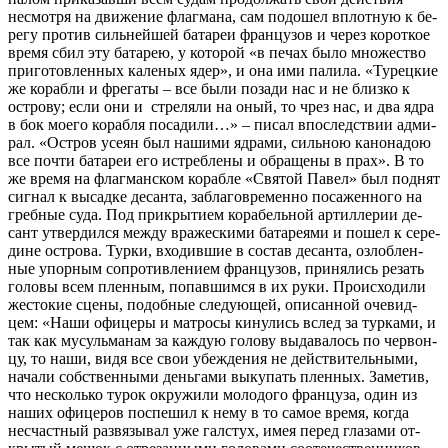
несмот­ря на дви­же­ние флаг­ма­на, сам по­до­шел вплот­ную к бе­
ре­гу про­тив силь­ней­шей ба­та­реи фран­цу­зов и через ко­рот­кое
вре­мя сбил эту ба­та­рею, у ко­то­рой «в пе­чах бы­ло мно­же­ство
при­го­тов­лен­ных ка­ле­ных ядер», и она ими па­ли­ла. «Ту­рец­кие
же ко­раб­ли и фре­га­ты – все бы­ли по­за­ди нас и не близ­ко к
ост­ро­ву; ес­ли они и стре­ля­ли на оный, то чрез нас, и два яд­ра
в бок мо­е­го ко­раб­ля по­са­ди­ли…» – пи­сал впо­след­ствии адми­
рал. «Ост­ров усе­ян был на­ши­ми яд­ра­ми, силь­ною ка­но­на­дою
все по­чти ба­та­реи его ис­треб­ле­ны и об­ра­ще­ны в прах». В то
же вре­мя на флаг­ман­ском ко­раб­ле «Свя­той Па­вел» был под­нят
сиг­нал к вы­сад­ке де­сан­та, за­бла­говре­мен­но по­са­жен­но­го на
греб­ные су­да. Под при­кры­ти­ем ко­ра­бель­ной ар­тил­ле­рии де­
сант утвер­дил­ся меж­ду вра­же­ски­ми ба­та­ре­я­ми и по­шел к се­ре­
дине ост­ро­ва. Тур­ки, вхо­див­шие в со­став де­сан­та, озлоб­лен­
ные упор­ным со­про­тив­ле­ни­ем фран­цу­зов, при­ня­лись ре­зать
го­ло­вы всем плен­ным, по­пав­шим­ся в их ру­ки. Про­ис­хо­ди­ли
же­сто­кие сце­ны, по­доб­ные сле­ду­ю­щей, опи­сан­ной оче­вид­
цем: «На­ши офи­це­ры и мат­ро­сы ки­ну­лись вслед за тур­ка­ми, и
так как му­суль­ма­нам за каж­дую го­ло­ву вы­да­ва­лось по чер­вон­
цу, то на­ши, ви­дя все свои убеж­де­ния не дей­стви­тель­ны­ми,
на­ча­ли соб­ствен­ны­ми день­га­ми вы­ку­пать плен­ных. За­ме­тив,
что несколь­ко ту­рок окру­жи­ли мо­ло­до­го фран­цу­за, один из
на­ших офи­це­ров по­спе­шил к нему в то са­мое вре­мя, ко­гда
несчаст­ный раз­вя­зы­вал уже гал­стух, имея пе­ред гла­за­ми от­