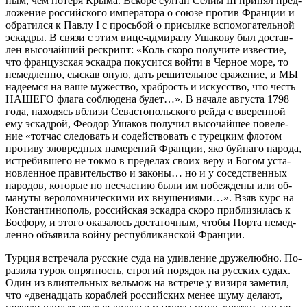
ным, чем по­те­ря Кры­ма. Вско­ре сул­тан Се­лим III при­нял пред­
ло­же­ние рос­сий­ско­го им­пе­ра­то­ра о со­ю­зе про­тив Фран­ции и
об­ра­тил­ся к Пав­лу I с прось­бой о при­сыл­ке вспо­мо­га­тель­ной
эс­кад­ры. В свя­зи с этим ви­це-адми­ра­лу Уша­ко­ву был до­став­
лен вы­со­чай­ший ре­скрипт: «Коль ско­ро по­лу­чи­те из­ве­стие,
что фран­цуз­ская эс­кад­ра по­ку­сит­ся вой­ти в Чер­ное мо­ре, то
немед­лен­но, сыс­кав оную, дать ре­ши­тель­ное сра­же­ние, и МЫ
на­де­ем­ся на ва­ше му­же­ство, храб­рость и ис­кус­ство, что честь
НАШЕГО фла­га со­блю­де­на бу­дет…». В на­ча­ле ав­гу­ста 1798
го­да, на­хо­дясь вбли­зи Се­ва­сто­поль­ско­го рей­да с вве­рен­ной
ему эс­кад­рой, Фе­о­дор Уша­ков по­лу­чил вы­со­чай­шее по­ве­ле­
ние «тот­час сле­до­вать и со­дей­ство­вать с ту­рец­ким фло­том
про­ти­ву зло­вред­ных на­ме­ре­ний Фран­ции, яко буй­на­го на­ро­да,
ис­тре­бив­ше­го не ток­мо в пре­де­лах сво­их ве­ру и Бо­гом уста­
нов­лен­ное пра­ви­тель­ство и за­ко­ны… но и у со­сед­ствен­ных
на­ро­дов, ко­то­рые по несча­стию бы­ли им по­беж­де­ны или об­
ма­ну­ты ве­ро­лом­ни­че­ски­ми их вну­ше­ни­я­ми…». Взяв курс на
Кон­стан­ти­но­поль, рос­сий­ская эс­кад­ра ско­ро при­бли­зи­лась к
Бос­фо­ру, и это­го ока­за­лось до­ста­точ­ным, чтобы Пор­та немед­
лен­но объ­яви­ла вой­ну рес­пуб­ли­кан­ской Фран­ции.
Тур­ция встре­ча­ла рус­ские су­да на удив­ле­ние дру­же­люб­но. По­
ра­зи­ла ту­рок опрят­ность, стро­гий по­ря­док на рус­ских су­дах.
Один из вли­я­тель­ных вель­мож на встре­че у ви­зи­ря за­ме­тил,
что «две­на­дцать ко­раб­лей рос­сий­ских ме­нее шу­му де­ла­ют,