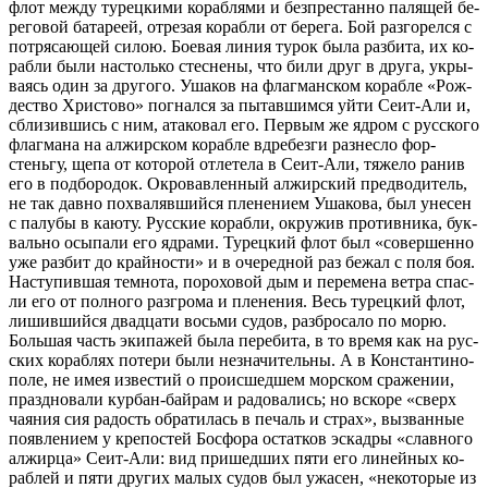
флот меж­ду ту­рец­ки­ми ко­раб­ля­ми и без­пре­стан­но па­ля­щей бе­
ре­го­вой ба­та­ре­ей, от­ре­зая ко­раб­ли от бе­ре­га. Бой раз­го­рел­ся с
по­тря­са­ю­щей си­лою. Бо­е­вая ли­ния ту­рок бы­ла раз­би­та, их ко­
раб­ли бы­ли на­столь­ко стес­не­ны, что би­ли друг в дру­га, укры­
ва­ясь один за дру­го­го. Уша­ков на флаг­ман­ском ко­раб­ле «Рож­
де­ство Хри­сто­во» по­гнал­ся за пы­тав­шим­ся уй­ти Се­ит-Али и,
сбли­зив­шись с ним, ата­ко­вал его. Пер­вым же яд­ром с рус­ско­го
флаг­ма­на на ал­жир­ском ко­раб­ле вдре­без­ги раз­нес­ло фор-
стень­гу, ще­па от ко­то­рой от­ле­те­ла в Се­ит-Али, тя­же­ло ра­нив
его в под­бо­ро­док. Окро­вав­лен­ный ал­жир­ский пред­во­ди­тель,
не так дав­но по­хва­ляв­ший­ся пле­не­ни­ем Уша­ко­ва, был уне­сен
с па­лу­бы в ка­ю­ту. Рус­ские ко­раб­ли, окру­жив про­тив­ни­ка, бук­
валь­но осы­па­ли его яд­ра­ми. Ту­рец­кий флот был «со­вер­шен­но
уже раз­бит до край­но­сти» и в оче­ред­ной раз бе­жал с по­ля боя.
На­сту­пив­шая тем­но­та, по­ро­хо­вой дым и пе­ре­ме­на вет­ра спас­
ли его от пол­но­го раз­гро­ма и пле­не­ния. Весь ту­рец­кий флот,
ли­шив­ший­ся два­дца­ти вось­ми су­дов, раз­бро­са­ло по мо­рю.
Боль­шая часть эки­па­жей бы­ла пе­ре­би­та, в то вре­мя как на рус­
ских ко­раб­лях по­те­ри бы­ли незна­чи­тель­ны. А в Кон­стан­ти­но­
по­ле, не имея из­ве­стий о про­ис­шед­шем мор­ском сра­же­нии,
празд­но­ва­ли кур­бан-бай­рам и ра­до­ва­лись; но вско­ре «сверх
ча­я­ния сия ра­дость об­ра­ти­лась в пе­чаль и страх», вы­зван­ные
по­яв­ле­ни­ем у кре­по­стей Бос­фо­ра остат­ков эс­кад­ры «слав­но­го
ал­жир­ца» Се­ит-Али: вид при­шед­ших пя­ти его ли­ней­ных ко­
раб­лей и пя­ти дру­гих ма­лых су­дов был ужа­сен, «неко­то­рые из