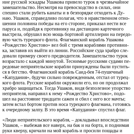
ние рус­ской эс­кад­ры Уша­ко­ва при­ве­ло ту­рок в чрез­вы­чай­ное
за­ме­ша­тель­ство. Несмот­ря на пре­вос­ход­ство в си­лах, они
спеш­но ста­ли ру­бить ка­на­ты и в без­по­ряд­ке от­хо­дить к Ду­
наю. Уша­ков, спра­вед­ли­во по­ла­гая, что в нрав­ствен­ном от­но­
ше­нии по­ло­ви­на по­бе­ды на его сто­роне, при­ка­зал нести все
па­ру­са и, по­дой­дя к про­тив­ни­ку на ди­стан­цию кар­теч­но­го
вы­стре­ла, об­ру­шил всю мощь бор­то­вой ар­тил­ле­рии на пе­ре­до­
вую часть ту­рец­ко­го фло­та. Флаг­ман­ский ко­рабль Уша­ко­ва
«Рож­де­ство Хри­сто­во» вел бой с тре­мя ко­раб­ля­ми про­тив­ни­
ка, за­ста­вив их вый­ти из ли­нии. Рос­сий­ские су­да храб­ро сле­
до­ва­ли при­ме­ру сво­е­го пред­во­ди­те­ля. За­ме­ша­тель­ство ту­рок
воз­рас­та­ло с каж­дой ми­ну­той. Тес­ни­мые рус­ски­ми су­да­ми пе­
ре­до­вые непри­я­тель­ские ко­раб­ли при­нуж­де­ны бы­ли пу­стить­
ся в бег­ство. Флаг­ман­ский ко­рабль Са­ид-бея 74-пу­шеч­ный
«Ка­пу­да­ния», бу­дучи силь­но по­вре­жден­ным, от­стал от ту­рец­
ко­го фло­та. Рус­ские ко­раб­ли окру­жи­ли его, но он про­дол­жал
храб­ро за­щи­щать­ся. То­гда Уша­ков, ви­дя без­по­лез­ное упор­ство
непри­я­те­ля, на­пра­вил к нему «Рож­де­ство Хри­сто­во», по­до­
шел на рас­сто­я­ние трид­ца­ти са­жен и сбил с него все мач­ты;
за­тем встал бор­том про­тив но­са ту­рец­ко­го флаг­ма­на, го­то­вясь
к оче­ред­но­му зал­пу. В это вре­мя «Ка­пу­да­ния» спу­стил флаг.
«Лю­ди непри­я­тель­ско­го ко­раб­ля, – до­кла­ды­вал впо­след­ствии
Уша­ков, – вы­бе­жав все на­верх, на бак и на бор­та, и под­ни­мая
ру­ки квер­ху, кри­ча­ли на мой ко­рабль и про­си­ли по­ща­ды и