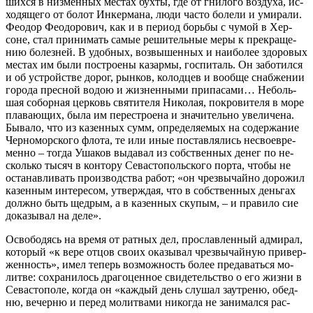
ших­ся в низ­мен­ных ме­стах бух­ты, где от гни­ло­го воз­ду­ха, ис­
хо­дя­ще­го от бо­лот Ин­кер­ма­на, лю­ди ча­сто бо­ле­ли и уми­ра­ли.
Фе­о­дор Фе­о­до­ро­вич, как и в пе­ри­од борь­бы с чу­мой в Хер­
соне, стал при­ни­мать са­мые ре­ши­тель­ные ме­ры к пре­кра­ще­
нию бо­лез­ней. В удоб­ных, воз­вы­шен­ных и наи­бо­лее здо­ро­вых
ме­стах им бы­ли по­стро­е­ны ка­зар­мы, гос­пи­таль. Он за­бо­тил­ся
и об устрой­стве до­рог, рын­ков, ко­лод­цев и во­об­ще снаб­же­нии
го­ро­да прес­ной во­дою и жиз­нен­ны­ми при­па­са­ми… Неболь­
шая со­бор­ная цер­ковь свя­ти­те­ля Ни­ко­лая, по­кро­ви­те­ля в мо­ре
пла­ва­ю­щих, бы­ла им пе­ре­стро­е­на и зна­чи­тель­но уве­ли­че­на.
Бы­ва­ло, что из ка­зен­ных сумм, опре­де­ля­е­мых на со­дер­жа­ние
Чер­но­мор­ско­го фло­та, те или иные по­став­ля­лись не­свое­вре­
мен­но – то­гда Уша­ков вы­да­вал из соб­ствен­ных де­нег по не­
сколь­ко ты­сяч в кон­то­ру Се­ва­сто­поль­ско­го пор­та, чтобы не
оста­нав­ли­вать про­из­вод­ства ра­бот; «он чрез­вы­чай­но до­ро­жил
ка­зен­ным ин­те­ре­сом, утвер­ждая, что в соб­ствен­ных день­гах
долж­но быть щед­рым, а в ка­зен­ных ску­пым, – и пра­ви­ло сие
до­ка­зы­вал на де­ле».
Осво­бо­дясь на вре­мя от рат­ных дел, про­слав­лен­ный адми­рал,
ко­то­рый «к ве­ре от­цов сво­их ока­зы­вал чрез­вы­чай­ную при­вер­
жен­ность», имел те­перь воз­мож­ность бо­лее пре­да­вать­ся мо­
лит­ве: со­хра­ни­лось дра­го­цен­ное сви­де­тель­ство о его жиз­ни в
Се­ва­сто­по­ле, ко­гда он «каж­дый день слу­шал за­ут­ре­ню, обед­
ню, ве­чер­ню и пе­ред мо­лит­ва­ми ни­ко­гда не за­ни­мал­ся рас­