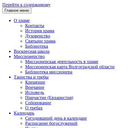
Перейти к содержимому
Главное меню
О храме
Контакты
История храма
Духовенство
Святыни храма
Библиотека
Воскресная школа
Миссионерство
Миссионерская деятельность в храме
Миссионерская карта Волгоградской области
Библиотека миссионера
Таинства и требы
Крещение
Венчание
Исповедь
Причастие (Евхаристия)
Соборование
О требах
Календарь
Сегодняшний день в календаре
Расписание богослужений