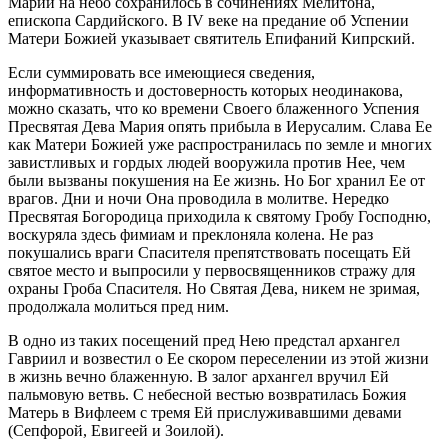
Марии на небо сохранилось в сочинениях Мелитона,
епископа Сардийского. В IV веке на предание об Успении
Матери Божией указывает святитель Епифаний Кипрский.
Если суммировать все имеющиеся сведения,
информативность и достоверность которых неодинакова,
можно сказать, что ко времени Своего блаженного Успения
Пресвятая Дева Мария опять прибыла в Иерусалим. Слава Ее
как Матери Божией уже распространилась по земле и многих
завистливых и гордых людей вооружила против Нее, чем
были вызваны покушения на Ее жизнь. Но Бог хранил Ее от
врагов. Дни и ночи Она проводила в молитве. Нередко
Пресвятая Богородица приходила к святому Гробу Господню,
воскуряла здесь фимиам и преклоняла колена. Не раз
покушались враги Спасителя препятствовать посещать Ей
святое место и выпросили у первосвященников стражу для
охраны Гроба Спасителя. Но Святая Дева, никем не зримая,
продолжала молиться пред ним.
В одно из таких посещений пред Нею предстал архангел
Гавриил и возвестил о Ее скором переселении из этой жизни
в жизнь вечно блаженную. В залог архангел вручил Ей
пальмовую ветвь. С небесной вестью возвратилась Божия
Матерь в Вифлеем с тремя Ей прислуживавшими девами
(Сепфорой, Евигеей и Зоилой).