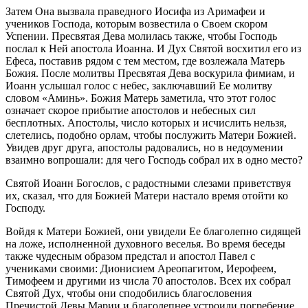
Затем Она вызвала праведного Иосифа из Аримафеи и
учеников Господа, которым возвестила о Своем скором
Успении. Пресвятая Дева молилась также, чтобы Господь
послал к Ней апостола Иоанна. И Дух Святой восхитил его из
Ефеса, поставив рядом с тем местом, где возлежала Матерь
Божия. После молитвы Пресвятая Дева воскурила фимиам, и
Иоанн услышал голос с небес, заключавший Ее молитву
словом «Аминь». Божия Матерь заметила, что этот голос
означает скорое прибытие апостолов и небесных сил
бесплотных. Апостолы, число которых и исчислить нельзя,
слетелись, подобно орлам, чтобы послужить Матери Божией.
Увидев друг друга, апостолы радовались, но в недоумении
взаимно вопрошали: для чего Господь собрал их в одно место?
Святой Иоанн Богослов, с радостными слезами приветствуя
их, сказал, что для Божией Матери настало время отойти ко
Господу.
Войдя к Матери Божией, они увидели Ее благолепно сидящей
на ложе, исполненной духовного веселья. Во время беседы
также чудесным образом предстал и апостол Павел с
учениками своими: Дионисием Ареопагитом, Иерофеем,
Тимофеем и другими из числа 70 апостолов. Всех их собрал
Святой Дух, чтобы они сподобились благословения
Пречистой Девы Марии и благолепнее устроили погребение