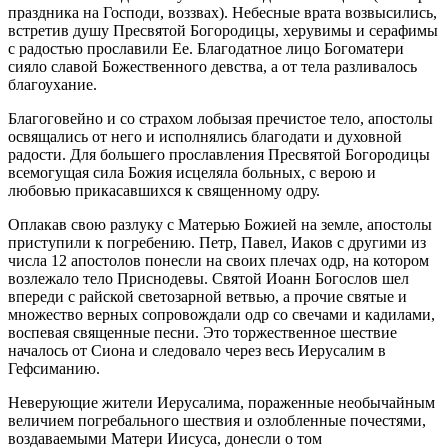
праздника на Господи, воззвах). Небесные врата возвысились,
встретив душу Пресвятой Богородицы, херувимы и серафимы
с радостью прославили Ее. Благодатное лицо Богоматери
сияло славой Божественного девства, а от тела разливалось
благоухание.
Благоговейно и со страхом лобызая пречистое тело, апостолы
освящались от него и исполнялись благодати и духовной
радости. Для большего прославления Пресвятой Богородицы
всемогущая сила Божия исцеляла больных, с верою и
любовью прикасавшихся к священному одру.
Оплакав свою разлуку с Матерью Божией на земле, апостолы
приступили к погребению. Петр, Павел, Иаков с другими из
числа 12 апостолов понесли на своих плечах одр, на котором
возлежало тело Приснодевы. Святой Иоанн Богослов шел
впереди с райской светозарной ветвью, а прочие святые и
множество верных сопровождали одр со свечами и кадилами,
воспевая священные песни. Это торжественное шествие
началось от Сиона и следовало через весь Иерусалим в
Гефсиманию.
Неверующие жители Иерусалима, пораженные необычайным
величием погребального шествия и озлобленные почестями,
воздаваемыми Матери Иисуса, донесли о том