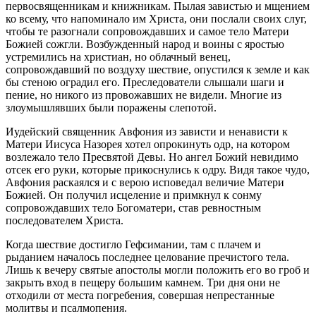
первосвященникам и книжникам. Пылая завистью и мщением
ко всему, что напоминало им Христа, они послали своих слуг,
чтобы те разогнали сопровождавших и самое тело Матери
Божией сожгли. Возбужденный народ и воины с яростью
устремились на христиан, но облачный венец,
сопровождавший по воздуху шествие, опустился к земле и как
бы стеною оградил его. Преследователи слышали шаги и
пение, но никого из провожавших не видели. Многие из
злоумышлявших были поражены слепотой.
Иудейский священник Авфония из зависти и ненависти к
Матери Иисуса Назорея хотел опрокинуть одр, на котором
возлежало тело Пресвятой Девы. Но ангел Божий невидимо
отсек его руки, которые прикоснулись к одру. Видя такое чудо,
Авфония раскаялся и с верою исповедал величие Матери
Божией. Он получил исцеление и примкнул к сонму
сопровождавших тело Богоматери, став ревностным
последователем Христа.
Когда шествие достигло Гефсимании, там с плачем и
рыданием началось последнее целование пречистого тела.
Лишь к вечеру святые апостолы могли положить его во гроб и
закрыть вход в пещеру большим камнем. Три дня они не
отходили от места погребения, совершая непрестанные
молитвы и псалмопения.