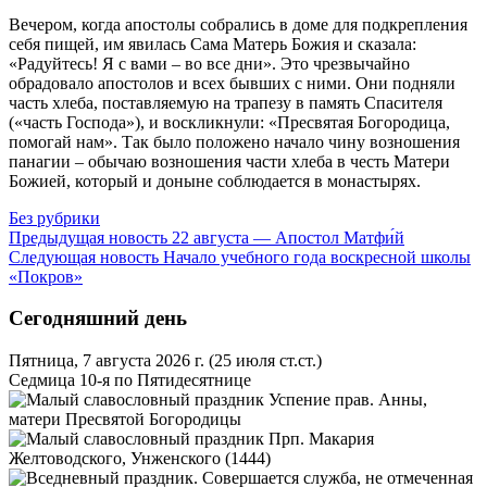
Вечером, когда апостолы собрались в доме для подкрепления
себя пищей, им явилась Сама Матерь Божия и сказала:
«Радуйтесь! Я с вами – во все дни». Это чрезвычайно
обрадовало апостолов и всех бывших с ними. Они подняли
часть хлеба, поставляемую на трапезу в память Спасителя
(«часть Господа»), и воскликнули: «Пресвятая Богородица,
помогай нам». Так было положено начало чину возношения
панагии – обычаю возношения части хлеба в честь Матери
Божией, который и доныне соблюдается в монастырях.
Без рубрики
Предыдущая новость
22 августа — Апостол Матфи́й
Следующая новость
Начало учебного года воскресной школы
«Покров»
Сегодняшний день
Пятница, 7 августа 2026 г.
(25 июля ст.ст.)
Седмица 10-я по Пятидесятнице
Успение прав. Анны,
матери Пресвятой Богородицы
Прп. Макария
Желтоводского, Унженского (1444)