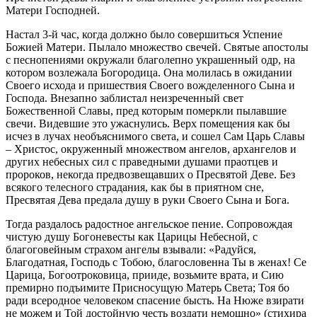
Матери Господней.
Настал 3-й час, когда должно было совершиться Успение
Божией Матери. Пылало множество свечей. Святые апостолы
с песнопениями окружали благолепно украшенный одр, на
котором возлежала Богородица. Она молилась в ожидании
Своего исхода и пришествия Своего вожделенного Сына и
Господа. Внезапно заблистал неизреченный свет
Божественной Славы, пред которым померкли пылавшие
свечи. Видевшие это ужаснулись. Верх помещения как бы
исчез в лучах необъяснимого света, и сошел Сам Царь Славы
– Христос, окруженный множеством ангелов, архангелов и
других небесных сил с праведными душами праотцев и
пророков, некогда предвозвещавших о Пресвятой Деве. Без
всякого телесного страдания, как бы в приятном сне,
Пресвятая Дева предала душу в руки Своего Сына и Бога.
Тогда раздалось радостное ангельское пение. Сопровождая
чистую душу Богоневесты как Царицы Небесной, с
благоговейным страхом ангелы взывали: «Радуйся,
Благодатная, Господь с Тобою, благословенна Ты в женах! Се
Царица, Богоотроковица, прииде, возьмите врата, и Сию
премирно подъимите Присносущую Матерь Света; Тоя бо
ради всеродное человеком спасение бысть. На Нюже взирати
не можем и Той достойную честь воздати немощно» (стихира