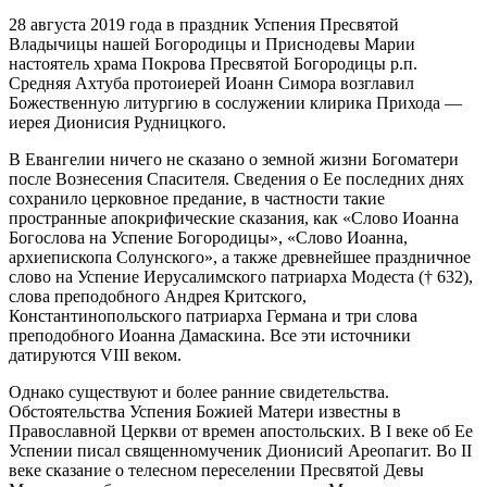
28 августа 2019 года в праздник Успения Пресвятой
Владычицы нашей Богородицы и Приснодевы Марии
настоятель храма Покрова Пресвятой Богородицы р.п.
Средняя Ахтуба протоиерей Иоанн Симора возглавил
Божественную литургию в сослужении клирика Прихода —
иерея Дионисия Рудницкого.
В Евангелии ничего не сказано о земной жизни Богоматери
после Вознесения Спасителя. Сведения о Ее последних днях
сохранило церковное предание, в частности такие
пространные апокрифические сказания, как «Слово Иоанна
Богослова на Успение Богородицы», «Слово Иоанна,
архиепископа Солунского», а также древнейшее праздничное
слово на Успение Иерусалимского патриарха Модеста († 632),
слова преподобного Андрея Критского,
Константинопольского патриарха Германа и три слова
преподобного Иоанна Дамаскина. Все эти источники
датируются VIII веком.
Однако существуют и более ранние свидетельства.
Обстоятельства Успения Божией Матери известны в
Православной Церкви от времен апостольских. В I веке об Ее
Успении писал священномученик Дионисий Ареопагит. Во II
веке сказание о телесном переселении Пресвятой Девы