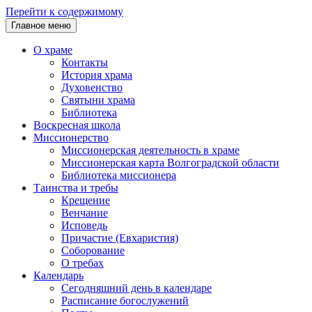
Перейти к содержимому
Главное меню
О храме
Контакты
История храма
Духовенство
Святыни храма
Библиотека
Воскресная школа
Миссионерство
Миссионерская деятельность в храме
Миссионерская карта Волгоградской области
Библиотека миссионера
Таинства и требы
Крещение
Венчание
Исповедь
Причастие (Евхаристия)
Соборование
О требах
Календарь
Сегодняшний день в календаре
Расписание богослужений