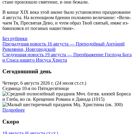
стане про­изо­шло смя­те­ние, и они бе­жа­ли.
В кон­це ХIХ ве­ка этой иконе бы­ло уста­нов­ле­но празд­но­ва­ние
4 ав­гу­ста. На все­нощ­ном бде­нии по­ло­же­но ве­ли­ча­ние: «Ве­ли­
ча­ем Тя, Пре­свя­тая Де­во, и чтем об­раз Твой свя­тый, им­же из­
ба­ви­хом­ся от по­га­ных на­ше­ствия».
Без рубрики
Предыдущая новость
16 августа — Преподобный Анто́ний
Римлянин, Новгородский
Следующая новость
19 августа — Преображение Господа Бога
и Спаса нашего Иисуса Христа
Сегодняшний день
Четверг, 6 августа 2026 г.
(24 июля ст.ст.)
Седмица 10-я по Пятидесятнице
Мчч. блгвв. князей Бориса
и Глеба, во св. Крещении Романа и Давида (1015)
Мц. Христины (ок. 300)
Подробнее
Скоро
19 августа
(6 августа ст.ст.)