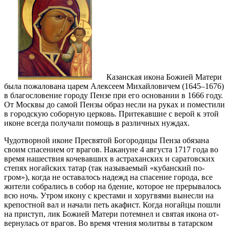
Ка­зан­ская ико­на Бо­жи­ей Ма­те­ри
бы­ла по­жа­ло­ва­на ца­рем Алек­се­ем Ми­хай­ло­ви­чем (1645–1676)
в бла­го­сло­ве­ние го­ро­ду Пен­зе при его ос­но­ва­нии в 1666 го­ду.
От Моск­вы до са­мой Пен­зы об­раз нес­ли на ру­ках и по­ме­сти­ли
в го­род­скую со­бор­ную цер­ковь. При­те­кав­шие с ве­рой к этой
иконе все­гда по­лу­ча­ли по­мощь в раз­лич­ных нуж­дах.
Чу­до­твор­ной иконе Пре­свя­той Бо­го­ро­ди­цы Пен­за обя­за­на
сво­им спа­се­ни­ем от вра­гов. На­ка­нуне 4 ав­гу­ста 1717 го­да во
вре­мя на­ше­ствия ко­че­вав­ших в аст­ра­хан­ских и са­ра­тов­ских
сте­пях но­гай­ских та­тар (так на­зы­ва­е­мый «ку­бан­ский по­
гром»), ко­гда не оста­ва­лось на­дежд на спа­се­ние го­ро­да, все
жи­те­ли со­бра­лись в со­бор на бде­ние, ко­то­рое не пре­ры­ва­лось
всю ночь. Утром ико­ну с кре­ста­ми и хо­руг­вя­ми вы­нес­ли на
кре­пост­ной вал и на­ча­ли петь ака­фист. Ко­гда но­гай­цы по­шли
на при­ступ, лик Бо­жи­ей Ма­те­ри по­тем­нел и свя­тая ико­на от­
вер­ну­лась от вра­гов. Во вре­мя чте­ния мо­лит­вы в та­тар­ском