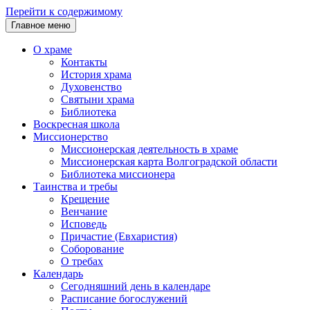
Перейти к содержимому
Главное меню
О храме
Контакты
История храма
Духовенство
Святыни храма
Библиотека
Воскресная школа
Миссионерство
Миссионерская деятельность в храме
Миссионерская карта Волгоградской области
Библиотека миссионера
Таинства и требы
Крещение
Венчание
Исповедь
Причастие (Евхаристия)
Соборование
О требах
Календарь
Сегодняшний день в календаре
Расписание богослужений