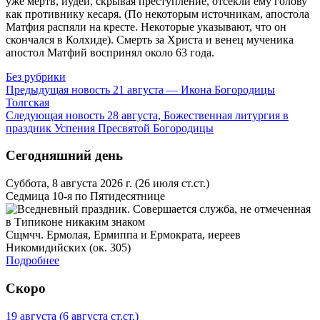
уже мертв, иудеи, скры­вая пре­ступ­ле­ние, от­сек­ли ему го­ло­ву
как про­тив­ни­ку ке­са­ря. (По неко­то­рым ис­точ­ни­кам, апо­сто­ла
Мат­фия рас­пя­ли на кре­сте. Неко­то­рые ука­зы­ва­ют, что он
скон­чал­ся в Кол­хи­де). Смерть за Хри­ста и ве­нец му­че­ни­ка
апо­стол Мат­фий вос­при­нял око­ло 63 го­да.
Без рубрики
Предыдущая новость
21 августа — Икона Богородицы
Толгская
Следующая новость
28 августа, Божественная литургия в
праздник Успения Пресвятой Богородицы
Сегодняшний день
Суббота, 8 августа 2026 г.
(26 июля ст.ст.)
Седмица 10-я по Пятидесятнице
Сщмчч. Ермолая, Ермиппа и Ермократа, иереев
Никомидийских (ок. 305)
Подробнее
Скоро
19 августа
(6 августа ст.ст.)