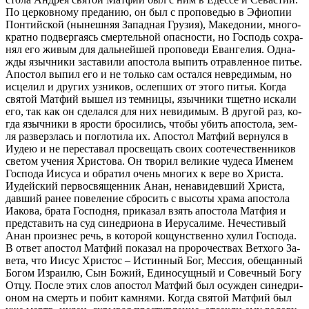
По цер­ков­но­му пре­да­нию, он был с про­по­ве­дью в Эфи­о­пии
Пон­тий­ской (ны­неш­няя За­пад­ная Гру­зия), Ма­ке­до­нии, мно­го­
крат­но под­вер­га­ясь смер­тель­ной опас­но­сти, но Гос­подь со­хра­
нял его жи­вым для даль­ней­шей про­по­ве­ди Еван­ге­лия. Од­на­
жды языч­ни­ки за­ста­ви­ли апо­сто­ла вы­пить отрав­лен­ное пи­тье.
Апо­стол вы­пил его и не толь­ко сам остал­ся невре­ди­мым, но
ис­це­лил и дру­гих уз­ни­ков, ослеп­ших от это­го пи­тья. Ко­гда
свя­той Мат­фий вы­шел из тем­ни­цы, языч­ни­ки тщет­но ис­ка­ли
его, так как он сде­лал­ся для них неви­ди­мым. В дру­гой раз, ко­
гда языч­ни­ки в яро­сти бро­си­лись, чтобы убить апо­сто­ла, зем­
ля раз­верз­лась и по­гло­ти­ла их. Апо­стол Мат­фий вер­нул­ся в
Иудею и не пе­ре­ста­вал про­све­щать сво­их со­оте­че­ствен­ни­ков
све­том уче­ния Хри­сто­ва. Он тво­рил ве­ли­кие чу­де­са Име­нем
Гос­по­да Иису­са и об­ра­тил очень мно­гих к ве­ре во Хри­ста.
Иудей­ский пер­во­свя­щен­ник Анан, нена­ви­дев­ший Хри­ста,
дав­ший ра­нее по­ве­ле­ние сбро­сить с вы­со­ты хра­ма апо­сто­ла
Иа­ко­ва, бра­та Гос­под­ня, при­ка­зал взять апо­сто­ла Мат­фия и
пред­ста­вить на суд си­нед­ри­о­на в Иеру­са­ли­ме. Нече­сти­вый
Анан про­из­нес речь, в ко­то­рой ко­щун­ствен­но ху­лил Гос­по­да.
В от­вет апо­стол Мат­фий по­ка­зал на про­ро­че­ствах Вет­хо­го За­
ве­та, что Иисус Хри­стос – Ис­тин­ный Бог, Мес­сия, обе­щан­ный
Бо­гом Из­ра­и­лю, Сын Бо­жий, Еди­но­сущ­ный и Со­веч­ный Бо­гу
От­цу. По­сле этих слов апо­стол Мат­фий был осуж­ден си­нед­ри­
о­ном на смерть и по­бит кам­ня­ми. Ко­гда свя­той Мат­фий был