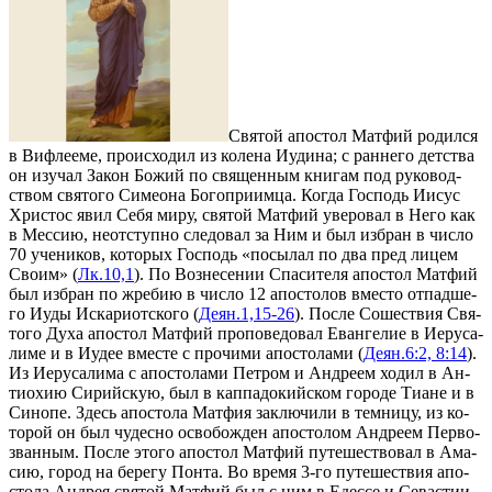
Свя­той апо­стол Мат­фий ро­дил­ся
в Виф­ле­е­ме, про­ис­хо­дил из ко­ле­на Иуди­на; с ран­не­го дет­ства
он изу­чал За­кон Бо­жий по свя­щен­ным кни­гам под ру­ко­вод­
ством свя­то­го Си­мео­на Бо­го­при­им­ца. Ко­гда Гос­подь Иисус
Хри­стос явил Се­бя ми­ру, свя­той Мат­фий уве­ро­вал в Него как
в Мес­сию, неот­ступ­но сле­до­вал за Ним и был из­бран в чис­ло
70 уче­ни­ков, ко­то­рых Гос­подь «по­сы­лал по два пред ли­цем
Сво­им» (
Лк.10,1
). По Воз­не­се­нии Спа­си­те­ля апо­стол Мат­фий
был из­бран по жре­бию в чис­ло 12 апо­сто­лов вме­сто от­пад­ше­
го Иуды Ис­ка­ри­от­ско­го (
Деян.1,15-26
). По­сле Со­ше­ствия Свя­
то­го Ду­ха апо­стол Мат­фий про­по­ве­до­вал Еван­ге­лие в Иеру­са­
ли­ме и в Иудее вме­сте с про­чи­ми апо­сто­ла­ми (
Деян.6:2, 8:14
).
Из Иеру­са­ли­ма с апо­сто­ла­ми Пет­ром и Ан­дре­ем хо­дил в Ан­
тио­хию Си­рий­скую, был в кап­па­до­кий­ском го­ро­де Ти­ане и в
Си­но­пе. Здесь апо­сто­ла Мат­фия за­клю­чи­ли в тем­ни­цу, из ко­
то­рой он был чу­дес­но осво­бож­ден апо­сто­лом Ан­дре­ем Пер­во­
зван­ным. По­сле это­го апо­стол Мат­фий пу­те­ше­ство­вал в Ама­
сию, го­род на бе­ре­гу Пон­та. Во вре­мя 3-го пу­те­ше­ствия апо­
сто­ла Ан­дрея свя­той Мат­фий был с ним в Едес­се и Се­ва­стии.