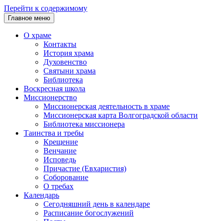
Перейти к содержимому
Главное меню
О храме
Контакты
История храма
Духовенство
Святыни храма
Библиотека
Воскресная школа
Миссионерство
Миссионерская деятельность в храме
Миссионерская карта Волгоградской области
Библиотека миссионера
Таинства и требы
Крещение
Венчание
Исповедь
Причастие (Евхаристия)
Соборование
О требах
Календарь
Сегодняшний день в календаре
Расписание богослужений