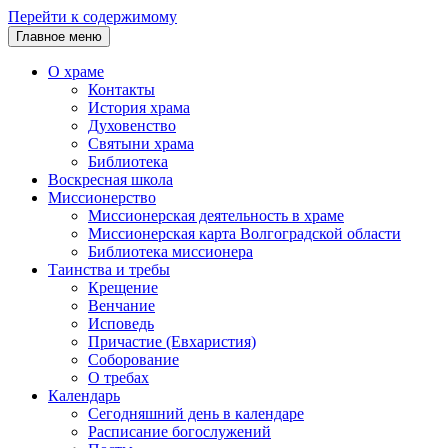
Перейти к содержимому
Главное меню
О храме
Контакты
История храма
Духовенство
Святыни храма
Библиотека
Воскресная школа
Миссионерство
Миссионерская деятельность в храме
Миссионерская карта Волгоградской области
Библиотека миссионера
Таинства и требы
Крещение
Венчание
Исповедь
Причастие (Евхаристия)
Соборование
О требах
Календарь
Сегодняшний день в календаре
Расписание богослужений