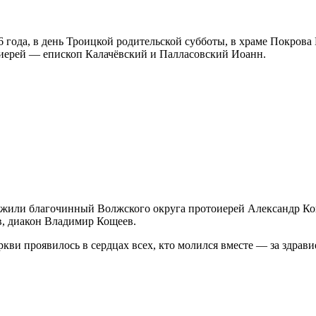
26 года, в день Троицкой родительской субботы, в храме Покров
хиерей — епископ Калачёвский и Палласовский Иоанн.
или благочинный Волжского округа протоиерей Александр Коп
в, диакон Владимир Кощеев.
кви проявилось в сердцах всех, кто молился вместе — за здрав