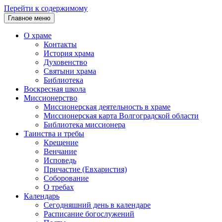
Перейти к содержимому
Главное меню
О храме
Контакты
История храма
Духовенство
Святыни храма
Библиотека
Воскресная школа
Миссионерство
Миссионерская деятельность в храме
Миссионерская карта Волгоградской области
Библиотека миссионера
Таинства и требы
Крещение
Венчание
Исповедь
Причастие (Евхаристия)
Соборование
О требах
Календарь
Сегодняшний день в календаре
Расписание богослужений