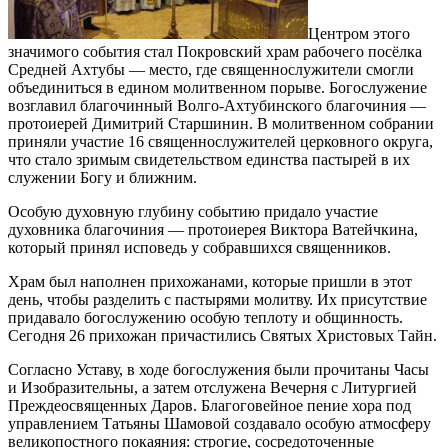
Центром этого
значимого события стал Покровский храм рабочего посёлка
Средней Ахтубы — место, где священнослужители смогли
объединиться в едином молитвенном порыве. Богослужение
возглавил благочинный Волго‑Ахтубинского благочиния —
протоиерей Димитрий Старшинин. В молитвенном собрании
приняли участие 16 священнослужителей церковного округа,
что стало зримым свидетельством единства пастырей в их
служении Богу и ближним.
Особую духовную глубину событию придало участие
духовника благочиния — протоиерея Виктора Ватейчкина,
который принял исповедь у собравшихся священников.
Храм был наполнен прихожанами, которые пришли в этот
день, чтобы разделить с пастырями молитву. Их присутствие
придавало богослужению особую теплоту и общинность.
Сегодня 26 прихожан причастились Святых Христовых Тайн.
Согласно Уставу, в ходе богослужения были прочитаны Часы
и Изобразительны, а затем отслужена Вечерня с Литургией
Преждеосвященных Даров. Благоговейное пение хора под
управлением Татьяны Шамовой создавало особую атмосферу
великопостного покаяния: строгие, сосредоточенные