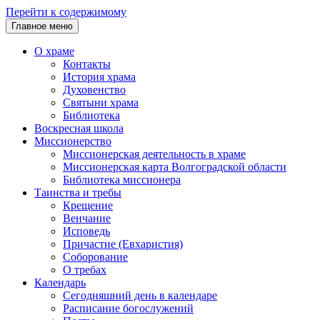
Перейти к содержимому
Главное меню
О храме
Контакты
История храма
Духовенство
Святыни храма
Библиотека
Воскресная школа
Миссионерство
Миссионерская деятельность в храме
Миссионерская карта Волгоградской области
Библиотека миссионера
Таинства и требы
Крещение
Венчание
Исповедь
Причастие (Евхаристия)
Соборование
О требах
Календарь
Сегодняшний день в календаре
Расписание богослужений