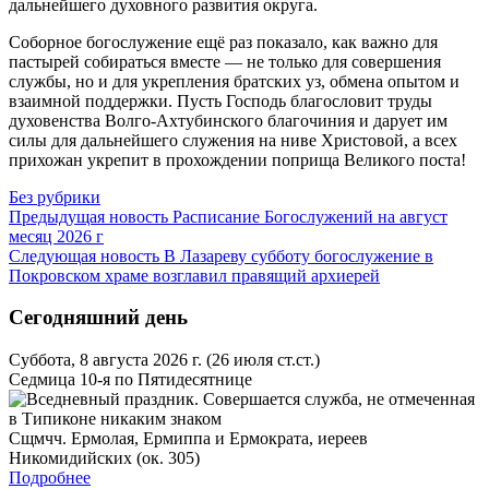
дальнейшего духовного развития округа.
Соборное богослужение ещё раз показало, как важно для
пастырей собираться вместе — не только для совершения
службы, но и для укрепления братских уз, обмена опытом и
взаимной поддержки. Пусть Господь благословит труды
духовенства Волго‑Ахтубинского благочиния и дарует им
силы для дальнейшего служения на ниве Христовой, а всех
прихожан укрепит в прохождении поприща Великого поста!
Без рубрики
Предыдущая новость
Расписание Богослужений на август
месяц 2026 г
Следующая новость
В Лазареву субботу богослужение в
Покровском храме возглавил правящий архиерей
Сегодняшний день
Суббота, 8 августа 2026 г.
(26 июля ст.ст.)
Седмица 10-я по Пятидесятнице
Сщмчч. Ермолая, Ермиппа и Ермократа, иереев
Никомидийских (ок. 305)
Подробнее