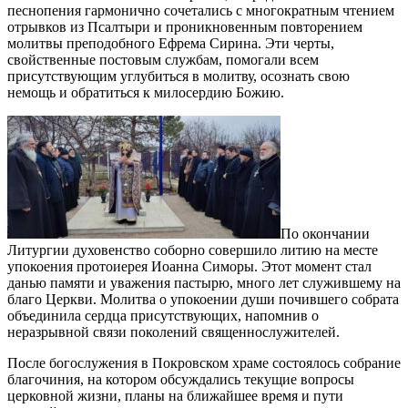
песнопения гармонично сочетались с многократным чтением
отрывков из Псалтыри и проникновенным повторением
молитвы преподобного Ефрема Сирина. Эти черты,
свойственные постовым службам, помогали всем
присутствующим углубиться в молитву, осознать свою
немощь и обратиться к милосердию Божию.
По окончании
Литургии духовенство соборно совершило литию на месте
упокоения протоиерея Иоанна Симоры. Этот момент стал
данью памяти и уважения пастырю, много лет служившему на
благо Церкви. Молитва о упокоении души почившего собрата
объединила сердца присутствующих, напомнив о
неразрывной связи поколений священнослужителей.
После богослужения в Покровском храме состоялось собрание
благочиния, на котором обсуждались текущие вопросы
церковной жизни, планы на ближайшее время и пути