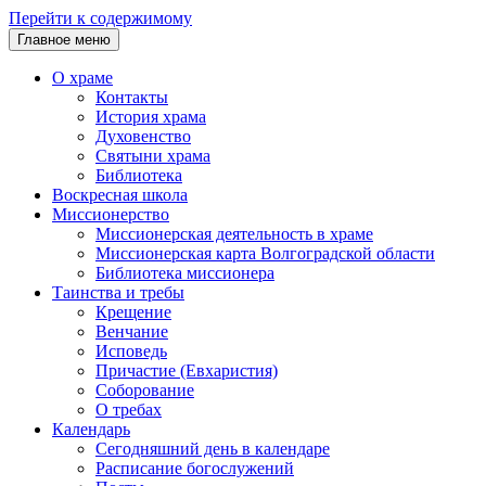
Перейти к содержимому
Главное меню
О храме
Контакты
История храма
Духовенство
Святыни храма
Библиотека
Воскресная школа
Миссионерство
Миссионерская деятельность в храме
Миссионерская карта Волгоградской области
Библиотека миссионера
Таинства и требы
Крещение
Венчание
Исповедь
Причастие (Евхаристия)
Соборование
О требах
Календарь
Сегодняшний день в календаре
Расписание богослужений